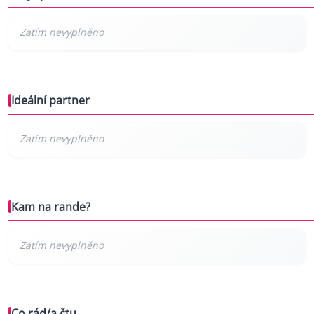
Ideální partner
Kam na rande?
Co rád/a čtu