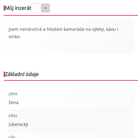
Můj inzerát
<
>
Jsem nenáročná a hledám kamaráda na výlety, kávu i
vínko.
Základní údaje
JSEM:
žena
KRAJ:
Liberecký
VĚK: