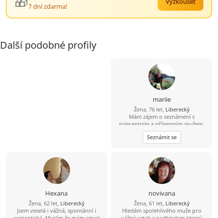
🎁
Vyzkoušet
7 dní zdarma!
Další podobné profily
mariie
Žena, 76 let,
Liberecký
Mám zájem o seznámení s
tolerantním a příjemným mužem,
přiměřeného věku
Seznámit se
Hexana
novivana
Žena, 62 let,
Liberecký
Žena, 61 let,
Liberecký
Jsem veselá i vážná, spontánní i
Hledám spolehlivého muže pro
romantická. Myslím že mám smysl
vážný vztah s nadhledem,ktrerý