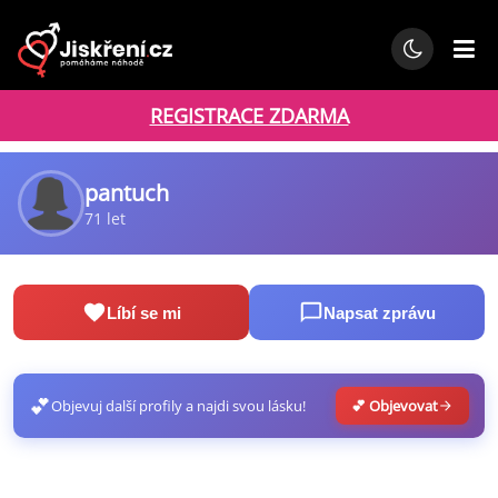
REGISTRACE ZDARMA
pantuch
71 let
Líbí se mi
Napsat zprávu
💕
Objevuj další profily a najdi svou lásku!
💕 Objevovat