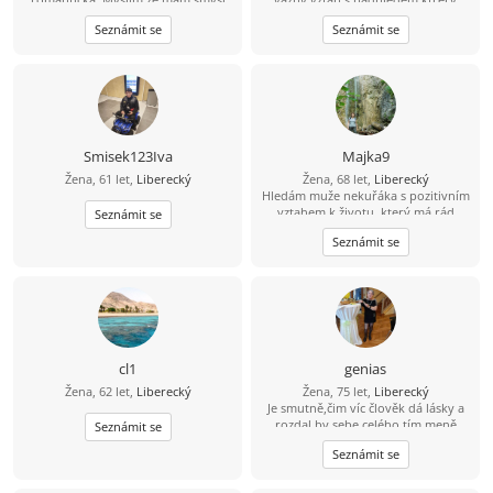
pro humor i spravedlnost a líbí se
neřeší malichernosti,bere život
Seznámit se
Seznámit se
mi vše krásné. Ráda bych poznala
takový jaký je.Se smyslem pro
Muže - sympatického nekuřáka s
humor,vztahem k přírodě a vše co k
pozitivním přístupem k životu
ní patří
Smisek123Iva
Majka9
Žena, 61 let,
Liberecký
Žena, 68 let,
Liberecký
Hledám muže nekuřáka s pozitivním
vztahem k životu, který má rád
Seznámit se
turistiku, přírodu.
Seznámit se
cl1
genias
Žena, 62 let,
Liberecký
Žena, 75 let,
Liberecký
Je smutně,čim víc člověk dá lásky a
rozdal by sebe celého,tím meně
Seznámit se
dostane,Čim vice chce sníkym byt
Seznámit se
tím menši šance existuji,Čim vice má
člověk láskave srdce,tím vice bolesti
mu život naloží