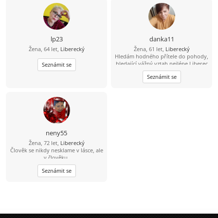
lp23
danka11
Žena, 64 let,
Liberecký
Žena, 61 let,
Liberecký
Hledám hodného přítele do pohody,
hledající vážný vztah nejlépe Liberec
Seznámit se
a blízké okolí
Seznámit se
neny55
Žena, 72 let,
Liberecký
Člověk se nikdy nesklame v lásce, ale
v člověku.
Seznámit se