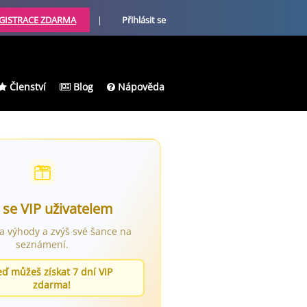
GISTRACE ZDARMA
|
Přihlásit se
Členství
Blog
Nápověda
 se VIP uživatelem
ra výhody a zvýš své šance na
seznámení.
eď můžeš získat 7 dní VIP
zdarma!