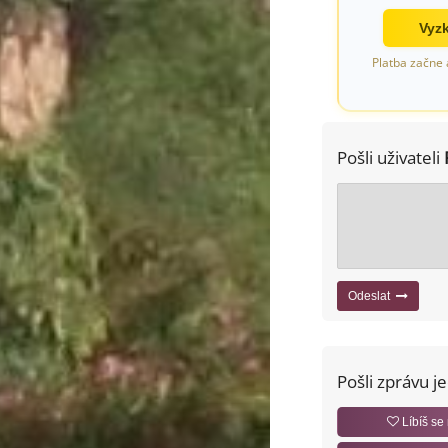
Vyzk
Platba začne 
Pošli uživateli
Odeslat
Pošli zprávu j
Líbíš se