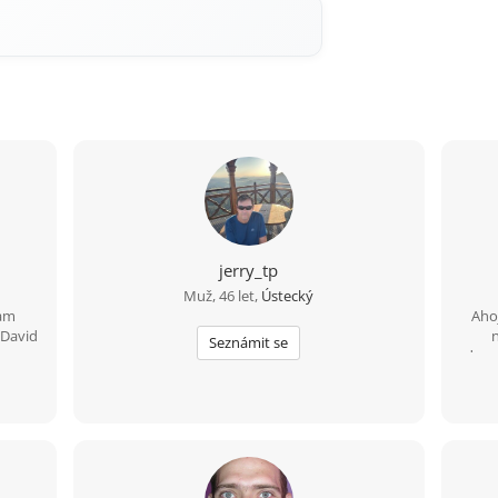
jerry_tp
Muž, 46 let,
Ústecký
ham
Aho
.David
Seznámit se
dopro
ob
poz