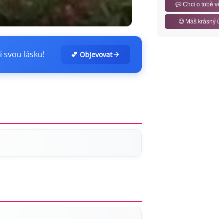
Chci o tobě v
Máš krásný 
i svou lásku!
💕 Objevovat