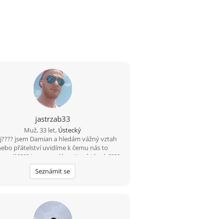
jastrzab33
Muž, 33 let,
Ústecký
j???? jsem Damian a hledám vážný vztah
nebo přátelství uvidíme k čemu nás to
vodí ???? jsem veselý a vtipný týpek ????
čas s nutkou černého humoru ???? rád
Seznámit se
nám tuhle cestu nějakou zajímavou ženu
????