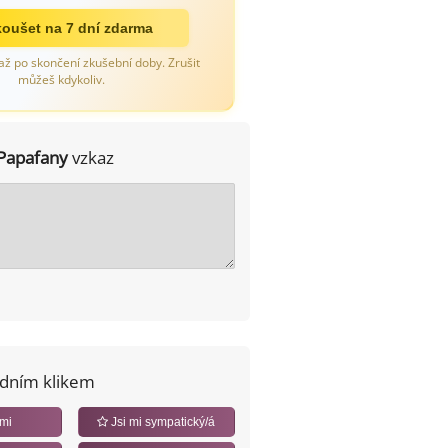
oušet na 7 dní zdarma
až po skončení zkušební doby. Zrušit
můžeš kdykoliv.
Papafany
vzkaz
edním klikem
 mi
Jsi mi sympatický/á