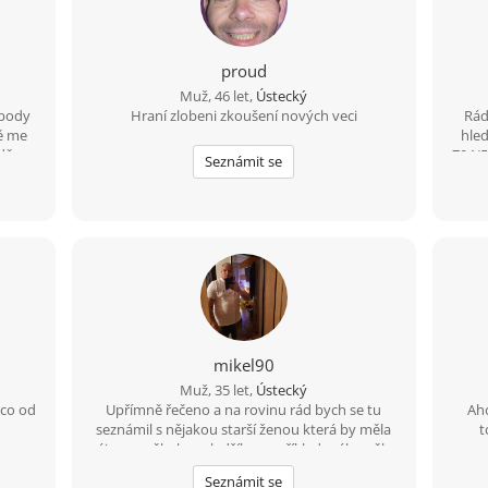
proud
Muž, 46 let,
Ústecký
spody
Hraní zlobeni zkoušení nových veci
Rád
tě me
hle
dě na
704/5
Seznámit se
ně
se 
avede
posp
mikel90
Muž, 35 let,
Ústecký
 co od
Upřímně řečeno a na rovinu rád bych se tu
Aho
seznámil s nějakou starší ženou která by měla
t
zájem o někoho mladšího například mého věku
s
a mám i rodinu děti tak by to nevadilo
něj
Seznámit se
regul