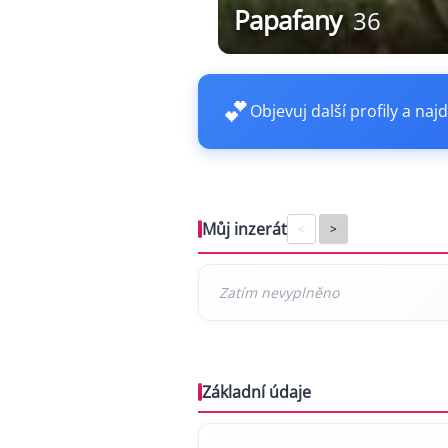
Papafany
36
💕
Objevuj další profily a najd
Můj inzerát
<
>
Základní údaje