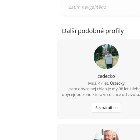
Další podobné profily
cedecko
Muž, 47 let,
Ústecký
Jsem obycejnej chlap.Je my 38 let.Hle
obycejnou zenu ktera vi co chce od zivota
Seznámit se