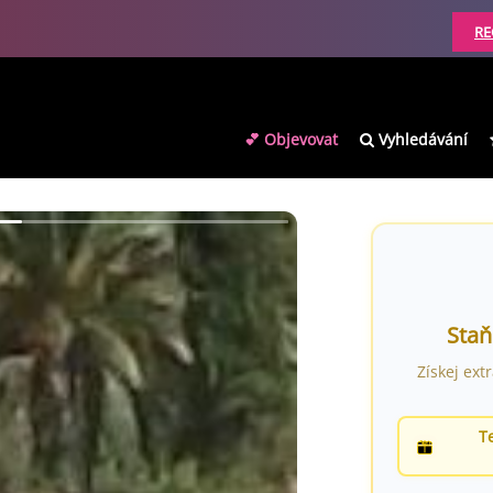
RE
💕 Objevovat
Vyhledávání
Staň
Získej ext
T