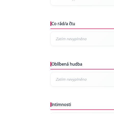
Co rád/a čtu
Oblíbená hudba
Intimnosti