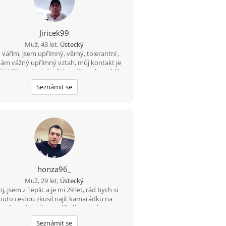
Jiricek99
Muž, 43 let,
Ústecký
 vařím, jsem upřímný, věrný, tolerantní ,
dám vážný upřímný vztah, můj kontakt je
38857,snad není můj hendikepek problém
znovu seznámit, rád vařím, pracují, jsem
Seznámit se
věrný, upřímný, tolerantní, mám rád
procházky,hudbu, můj kontakt je
ajiri33@seznam.cz
nemám VIP účet budu
rád když mi napíšeš
honza96_
Muž, 29 let,
Ústecký
j, jsem z Teplic a je mi 29 let, rád bych si
outo cestou zkusil najít kamarádku na
eznámení s vidinou vážného vztahu po
akém čase. Živim se jako technik měření
Seznámit se
ace v nemocnici, mám rád cestovaní, po ČR