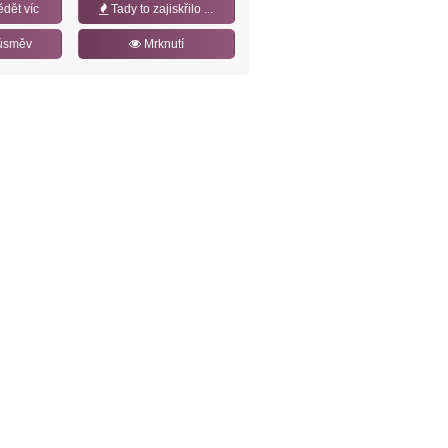
ědět víc
Tady to zajiskřilo ...
úsměv
Mrknutí