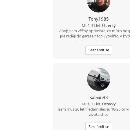
Tony1985
Muž, 41 let,
Ústecký
Ahoj! Jsem věčný optimista, co místo ho
jde raději do garáže něco vytvářet. V by
moc nenajdeš, protože trávím čas v příro
houbách, na rybách... Hledám tu ideál
Seznámit se
partnerku do života, kdo ví kam nás to z
????
Kalaan98
Muž, 32 let,
Ústecký
Jsem muž 26 let hledám slečnu 18-25 co ví
života chce
Seznámit se