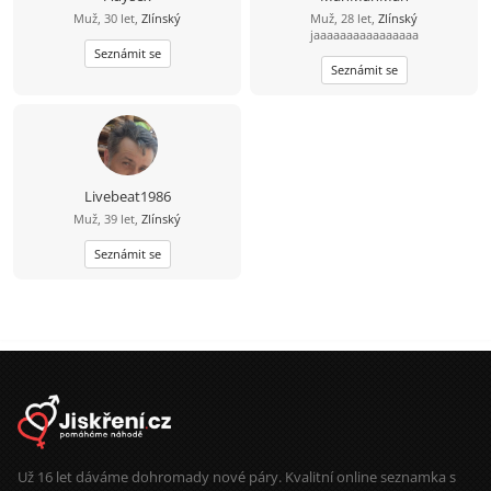
Muž, 30 let,
Zlínský
Muž, 28 let,
Zlínský
jaaaaaaaaaaaaaaaa
Seznámit se
Seznámit se
Livebeat1986
Muž, 39 let,
Zlínský
Seznámit se
Už 16 let dáváme dohromady nové páry. Kvalitní online seznamka s