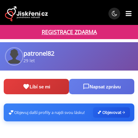
REGISTRACE ZDARMA
patronel82
29 let
Líbí se mi
Napsat zprávu
💕
Objevuj další profily a najdi svou lásku!
💕 Objevovat