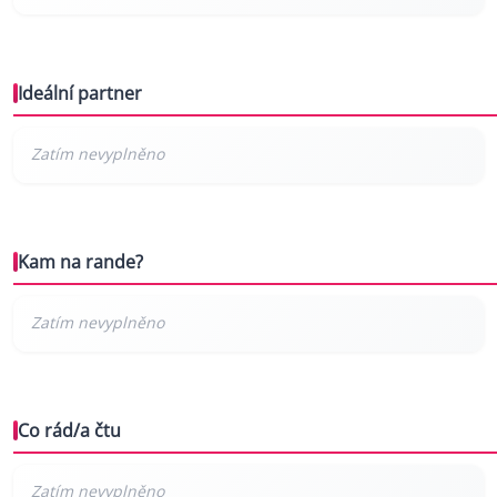
Ideální partner
Kam na rande?
Co rád/a čtu