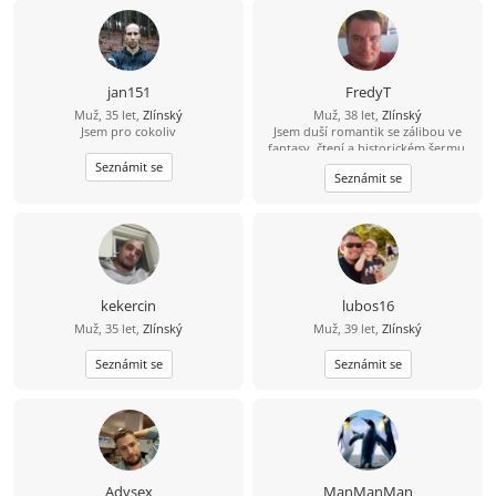
jsme spolu tahali spolu za jeden
provaz a měli spolu pořád na sebe
dost času. Dej mi vědět, Zda-li tě můj
inzerát zaujal. Klidně mi napiš na
Whatsapp, číslo ti milerád dám.
Napiš na 734116792,hned odepisuji.
jan151
FredyT
Muž, 35 let,
Zlínský
Muž, 38 let,
Zlínský
Jsem pro cokoliv
Jsem duší romantik se zálibou ve
fantasy, čtení a historickém šermu.
Rád si zajdu do kina a na různé akce.
Seznámit se
Seznámit se
Nekuřák a pijící jen příležitostně,
nebo lépe nikdy.
kekercin
lubos16
Muž, 35 let,
Zlínský
Muž, 39 let,
Zlínský
Seznámit se
Seznámit se
Adysex
ManManMan