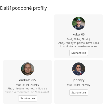
Další podobné profily
kuba_06
Muž, 38 let,
Zlínský
Ahoj, rád bych poznal nové lidi a
kdo ví, třeba poznám tebe, tu
pravou...
Seznámit se
ondras1995
johnnyy
Muž, 31 let,
Zlínský
Muž, 38 let,
Zlínský
Ahoj, hledám hodnou, milou a a
hlavně věrnou holku ze Zlína a okolí.
Seznámit se
Požaduji věk 18-30. Mám rád
Seznámit se
procházky po přírodě posezení u
šálku dobré kávi i čaje. Chci, aby