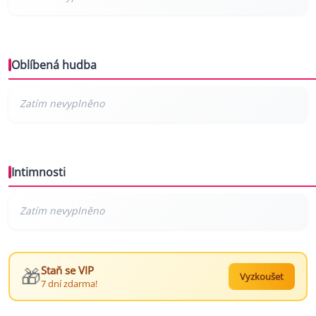
Oblíbená hudba
Intimnosti
🎁
Staň se VIP
Vyzkoušet
7 dní zdarma!