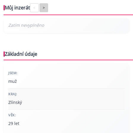
Můj inzerát
<
>
Základní údaje
JSEM:
muž
KRAJ:
Zlínský
VĚK:
29 let