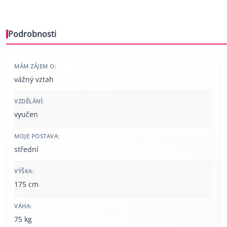
Podrobnosti
MÁM ZÁJEM O:
vážný vztah
VZDĚLÁNÍ:
vyučen
MOJE POSTAVA:
střední
VÝŠKA:
175 cm
VÁHA:
75 kg