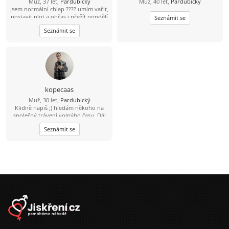
Muž, 37 let,
Pardubický
Muž, 40 let,
Pardubický
Jsem normální chlap ???? umím vařit,
postavit plot a občas i přežít pondělí
Seznámit se
????
Seznámit se
kopecaas
Muž, 30 let,
Pardubický
Klidně napiš ;) hledám někoho na
společný trávení volnýho času. Dál
se uvidí podle sympatií. Inteligentní
Seznámit se
pohodář, rád sportuju, rád si přečtu
knížku.