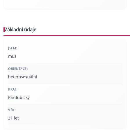
Základní údaje
JSEM:
muž
ORIENTACE:
heterosexuální
KRAJ:
Pardubický
VĚK:
31 let