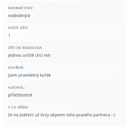
RODINNÝ STAV:
svobodný/á
POČET DĚTÍ:
1
DĚTI DO BUDOUCNA:
jednou určitě chci mít
KOUŘENÍ:
jsem pravidelný kuřák
ALKOHOL:
příležitostně
V CO VĚŘÍM:
že na Jiskření už brzy objevím toho pravého partnera :-)