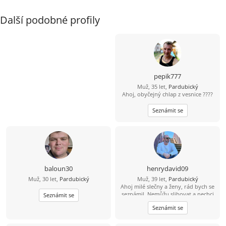
Další podobné profily
pepik777
Muž, 35 let,
Pardubický
Ahoj, obyčejný chlap z vesnice ????
Seznámit se
baloun30
henrydavid09
Muž, 30 let,
Pardubický
Muž, 39 let,
Pardubický
Ahoj milé slečny a ženy, rád bych se
seznámil. Nemůžu slibovat a nechci
Seznámit se
hory doly a modré z nebes. To, jaký
Seznámit se
vztah se časem vyvine, ukáže až
osobní schůzka a čas. Jsem
svobodný, bezdětný a pracující –