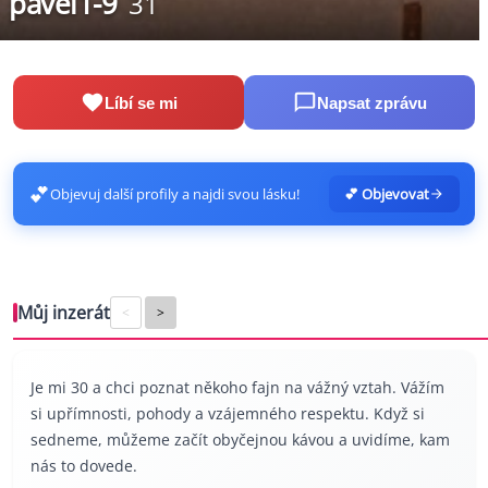
pavel1-9
31
Líbí se mi
Napsat zprávu
💕
Objevuj další profily a najdi svou lásku!
💕 Objevovat
Můj inzerát
<
>
Je mi 30 a chci poznat někoho fajn na vážný vztah. Vážím
si upřímnosti, pohody a vzájemného respektu. Když si
sedneme, můžeme začít obyčejnou kávou a uvidíme, kam
nás to dovede.