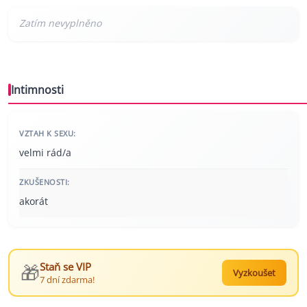
Intimnosti
VZTAH K SEXU:
velmi rád/a
ZKUŠENOSTI:
akorát
🎁
Staň se VIP
Vyzkoušet
7 dní zdarma!