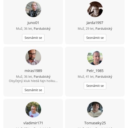
možná o něco víc, než je normální.
Rád jezdím a trávím čas u vody,
paddleboard mám v oblibě atd.
Mám rád procházky, výlety autem,
případně bych rád někdy i
juno01
Jarda1997
zakempoval a podle možností
Muž, 36 let,
Pardubický
Muž, 29 let,
Pardubický
přenocoval v přírodě v autě. Mám
rád hudbu, ta mi dává energii. Z
Seznámit se
filmů mě baví sci-fi, fantasy,
Seznámit se
dobrodružné a podle skutečné
události – zkrátka asi všechno kromě
hororů, ty mě nebaví. Pokud máš
další otázky a chtěla by ses seznámit,
budu rád. Zatím ahoj .
miras1989
Petr_1985
Muž, 36 let,
Pardubický
Muž, 41 let,
Pardubický
Obyčejný kluk hledá fajn holku...
Seznámit se
Seznámit se
vladimir171
Tomaseky25