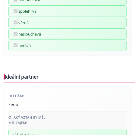
spolehlivá
věrná
naslouchavá
pečlivá
Ideální partner
HLEDÁM:
ženu
O JAKÝ VZTAH BY MĚL
MÍT ZÁJEM:
vážný vztah