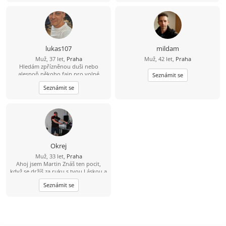
utrpení. Hledám někoho, s kým
bude fajn nejen na výletě, ale i doma
u večeře.
lukas107
mildam
Muž, 37 let,
Praha
Muž, 42 let,
Praha
Hledám zpřízněnou duši nebo
alespoň někoho fajn pro volné
Seznámit se
chvíle. ????
Seznámit se
Okrej
Muž, 33 let,
Praha
Ahoj jsem Martin Znáš ten pocit,
když se držíš za ruku s tvou Láskou a
čas jakoby neexistoval? Jsem 23 let,
Seznámit se
sympatický, svobodný, muž se
smyslem pro humor a životem
zocelený hledá ženu, pro kterou
držení za ruce bude pouhá
předzvěst toho nádherného, co s
ním prožije. Miluji večerní