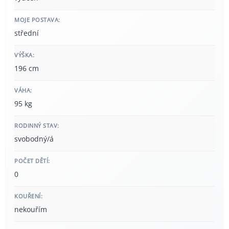
MOJE POSTAVA:
střední
VÝŠKA:
196 cm
VÁHA:
95 kg
RODINNÝ STAV:
svobodný/á
POČET DĚTÍ:
0
KOUŘENÍ:
nekouřím