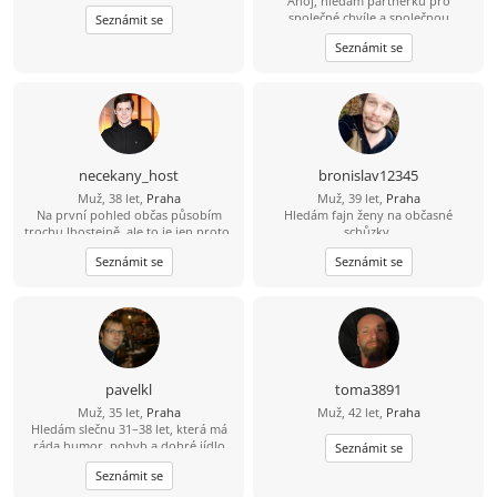
Ahoj, hledám partnerku pro
společné chvíle a společnou
Seznámit se
budoucnost. Rád bych se s někým
Seznámit se
seznámil. Věřím, že skutečné
partnerství mezi 2 lidmi existuje. S
pozdravem, Tomáš
necekany_host
bronislav12345
Muž, 38 let,
Praha
Muž, 39 let,
Praha
Na první pohled občas působím
Hledám fajn ženy na občasné
trochu lhostejně, ale to je jen proto,
schůzky.
že svět raději tiše vnímám, než abych
Seznámit se
Seznámit se
měl potřebu ho neustále
komentovat. Pokud se se mnou
naučíš sdílet tohle ticho, jiskra
přeskočí sama.
pavelkl
toma3891
Muž, 35 let,
Praha
Muž, 42 let,
Praha
Hledám slečnu 31–38 let, která má
ráda humor, pohyb a dobré jídlo
Seznámit se
(ideálně i umí vařit ????). Mě baví
Seznámit se
lyžování, bowling a dlouhé jízdy na
kole – 80 km beru jako výzvu, ne