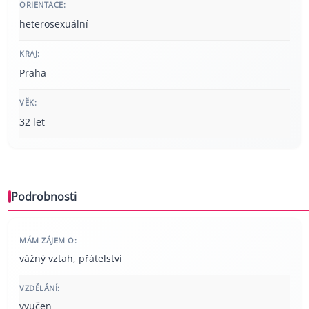
ORIENTACE:
heterosexuální
KRAJ:
Praha
VĚK:
32 let
Podrobnosti
MÁM ZÁJEM O:
vážný vztah, přátelství
VZDĚLÁNÍ:
vyučen