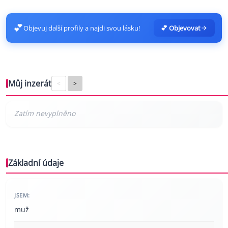
💕
Objevuj další profily a najdi svou lásku!
💕 Objevovat
Můj inzerát
<
>
Základní údaje
JSEM:
muž