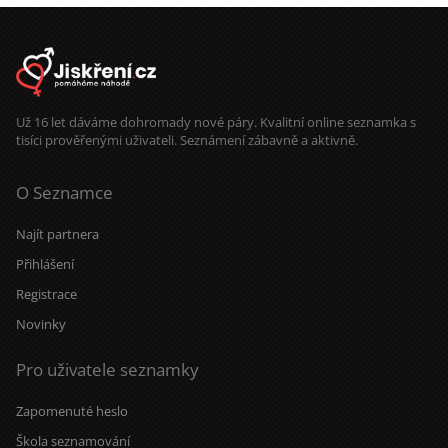
procházky, když slunce zapadá. Mám
oblíbenou trasu kolem Vltavy. A pak
společný návrat s posezením a
večeří v útulné hospůdce by mohlo
být příjemným zakončením hezkého
dne.
Už 16 let dáváme dohromady nové páry. Kvalitní online seznamka s
tisíci prověřenými uživateli. Seznámení zábavně a aktivně.
O Seznamce
Najít partnera
Přihlášení
Registrace
Novinky
Pro uživatele seznamky
Zapomenuté heslo
Škola seznamování