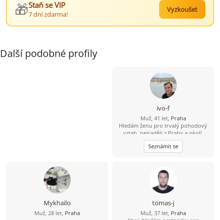
🎁
Staň se VIP
Vyzkoušet
7 dní zdarma!
Další podobné profily
ivo-f
Muž, 41 let,
Praha
Hledám ženu pro trvalý pohodový
vztah, nejraději z Prahy a okolí.
Seznámit se
Mykhailo
tomas-j
Muž, 28 let,
Praha
Muž, 37 let,
Praha