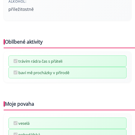
ALKOHOL:
příležitostně
Oblíbené aktivity
trávím rád/a čas s přáteli
baví mě procházky v přírodě
Moje povaha
veselá
pohodářská