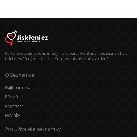
potřebují čas. Mouku mám ze mlejna
a sůl je pro mě nad zlato. Třtinový
cukr mám doma jen pro návštěvy.
Roky nesladím - mám sladký život a
med od pana včelaře/kamaráda.
Zmrzlinu si občas rád dám. Ocením
partnerku, která má podobnou
energii. A když se naše cesty
protnou, vezmu to jako znamení, že
vesmír má občas opravdu dobré
načasování.
Už 16 let dáváme dohromady nové páry. Kvalitní online seznamka s
tisíci prověřenými uživateli. Seznámení zábavně a aktivně.
O Seznamce
Najít partnera
Přihlášení
Registrace
Novinky
Pro uživatele seznamky