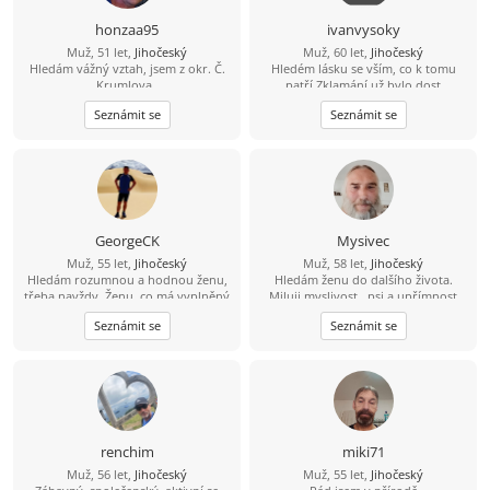
hudba, atd.
honzaa95
ivanvysoky
Muž, 51 let,
Jihočeský
Muž, 60 let,
Jihočeský
Hledám vážný vztah, jsem z okr. Č.
Hledém lásku se vším, co k tomu
Krumlova,.
patří.Zklamání už bylo dost
Seznámit se
Seznámit se
GeorgeCK
Mysivec
Muž, 55 let,
Jihočeský
Muž, 58 let,
Jihočeský
Hledám rozumnou a hodnou ženu,
Hledám ženu do dalšího života.
třeba navždy. Ženu, co má vyplněný
Miluji myslivost , psi a upřímnost
celý profil. I negativní odpověď je
Seznámit se
Seznámit se
lepší než fucking mlčení.
renchim
miki71
Muž, 56 let,
Jihočeský
Muž, 55 let,
Jihočeský