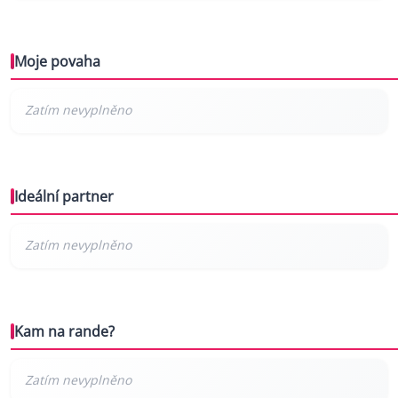
Moje povaha
Ideální partner
Kam na rande?