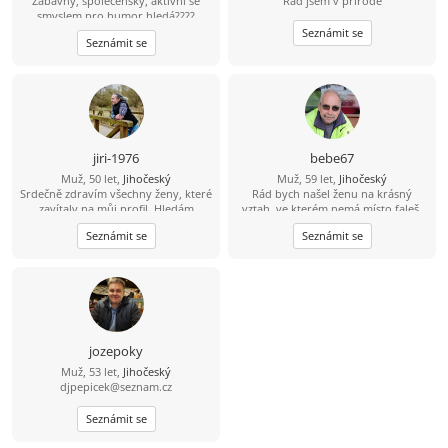
Zábavný, společenský, aktivní se
Rád jsem v přírodě
smyslem pro humor hledá????
Najdu????
Seznámit se
Seznámit se
jiri-1976
bebe67
Muž, 50 let,
Jihočeský
Muž, 59 let,
Jihočeský
Srdečně zdravím všechny ženy, které
Rád bych našel ženu na krásný
zavítaly na můj profil. Hledám
vztah, ve kterém nemá místo faleš.
pohodovou ženu, která pečuje o své
Ženu které bych mohl věřit.
Seznámit se
Seznámit se
tělo i duši, žije vědomě a aktivně.
Jsem člověk, který ví, že hledá jednu
z tisíce - tu, se kterou si budeme
ladit myšlením i životním stylem.
Miluju přírodu, zvířata a výlety tam,
kde je ticho, čerstvý vzduch a pěkný
výhled do krajiny. Východy i západy
slunce jsou pro mě malý rituál. Rád
jozepoky
spím někdy pod širákem u jezer, řek
Muž, 53 let,
Jihočeský
a lesních pramenů. Občas chodím
djpepicek@seznam.cz
bosky - i přes žhavé uhlíky. A hotel s
bazénem? Ten si taky užiju. Už přes
deset let si peču kváskový žitný
Seznámit se
chleba. Naučil mě, že dobré věci