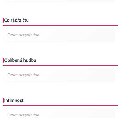
Co rád/a čtu
Oblíbená hudba
Intimnosti