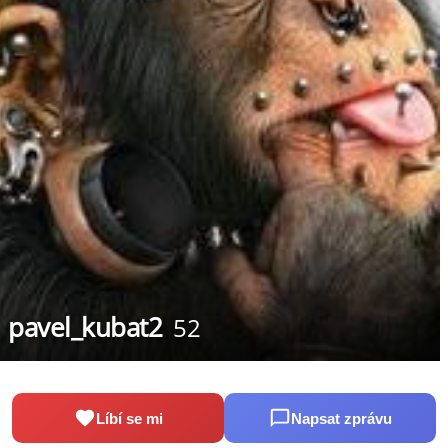
pavel_kubat2
52
Líbí se mi
Napsat zprávu