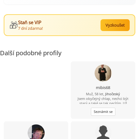
🎁
Staň se VIP
Vyzkoušet
7 dní zdarma!
Další podobné profily
mibis68
Muž, 58 let,
Jihočeský
Jsem obyčejný chlap, nechci být
starý a také se tak necítím. Už
dlouho jsem někomu neřekl
Seznámit se
"miláčku, lásko". Chtěl bych poznat
spíše štíhlou ženu, která by to chtěla
slyšet a které bych stál za to, abych
to i já slyšel iod ní. Jinak dílna,
zahrádka, dům, kolo, voda,
houbaření, cross golf, trochu tanec,