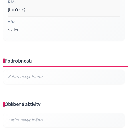
KRAJ:
Jihočeský
VĚK:
52 let
Podrobnosti
Oblíbené aktivity