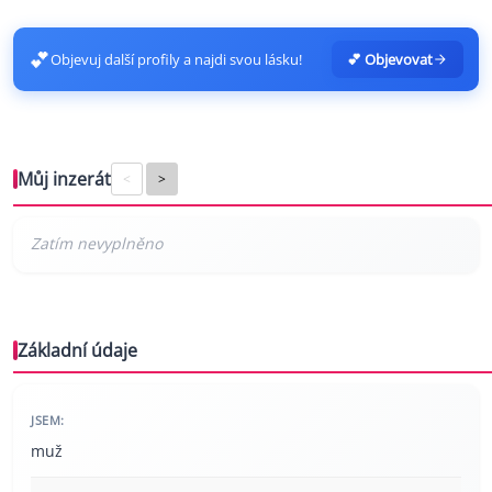
💕
Objevuj další profily a najdi svou lásku!
💕 Objevovat
Můj inzerát
<
>
Základní údaje
JSEM:
muž