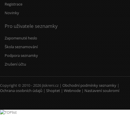
Registrace
Novinky
Pro uživatele seznamky
Zapomenuté heslo
Škola seznamování
Podpora seznamky
Zrušení účtu
Copyright © 2010 - 2026 Jiskreni.cz |
Obchodní podmínky seznamky
|
Ochrana osobních údajů
|
Shoptet
|
Webnode
|
Nastavení soukromí