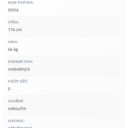
MOJE POSTAVA:
štíhlá
VÝŠKA:
174 cm
VÁHA:
66 kg
RODINNÝ STAV:
svobodný/á
POČET DĚTÍ:
0
KOUŘENÍ:
nekouřím
ALKOHOL: