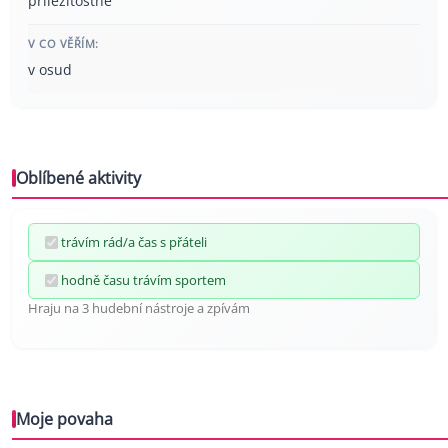
příležitostně
V CO VĚŘÍM:
v osud
Oblíbené aktivity
trávím rád/a čas s přáteli
hodně času trávím sportem
Hraju na 3 hudební nástroje a zpívám
Moje povaha