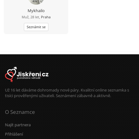
Mykhailo
Muž, 28 let,
Praha
Seznámit se
Už 16 let dáváme dohromady nové páry. Kvalitní online seznamka s
tisíci prověřenými uživateli. Seznámení zábavně a aktivně.
O Seznamce
Najít partnera
Přihlášení