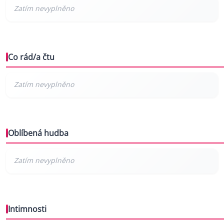
Co rád/a čtu
Oblíbená hudba
Intimnosti