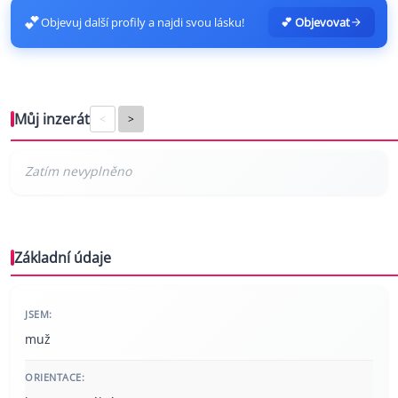
💕
Objevuj další profily a najdi svou lásku!
💕 Objevovat
Můj inzerát
<
>
Základní údaje
JSEM:
muž
ORIENTACE: