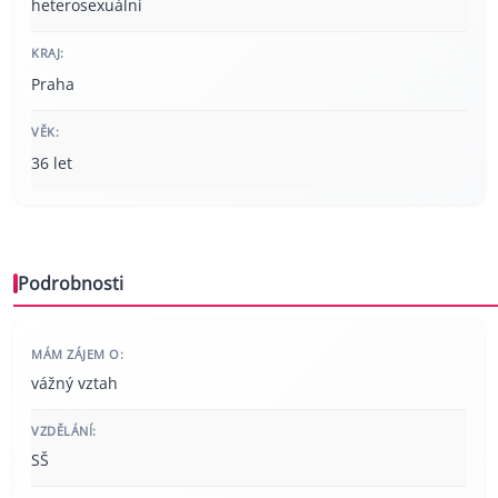
heterosexuální
KRAJ:
Praha
VĚK:
36 let
Podrobnosti
MÁM ZÁJEM O:
vážný vztah
VZDĚLÁNÍ:
SŠ