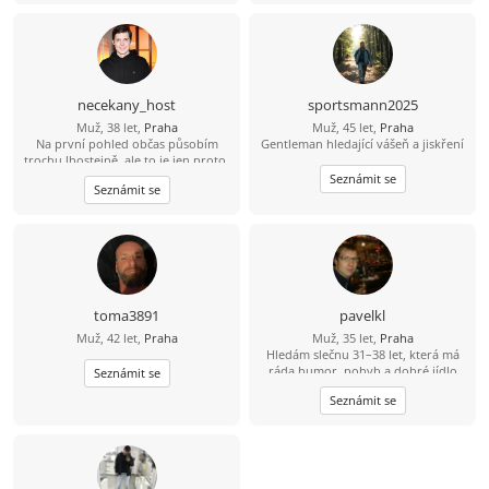
necekany_host
sportsmann2025
Muž, 38 let,
Praha
Muž, 45 let,
Praha
Na první pohled občas působím
Gentleman hledající vášeň a jiskření
trochu lhostejně, ale to je jen proto,
že svět raději tiše vnímám, než abych
Seznámit se
Seznámit se
měl potřebu ho neustále
komentovat. Pokud se se mnou
naučíš sdílet tohle ticho, jiskra
přeskočí sama.
toma3891
pavelkl
Muž, 42 let,
Praha
Muž, 35 let,
Praha
Hledám slečnu 31–38 let, která má
ráda humor, pohyb a dobré jídlo
Seznámit se
(ideálně i umí vařit ????). Mě baví
Seznámit se
lyžování, bowling a dlouhé jízdy na
kole – 80 km beru jako výzvu, ne
utrpení. Hledám někoho, s kým
bude fajn nejen na výletě, ale i doma
u večeře.