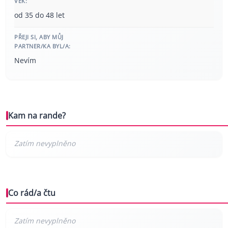
VĚK:
od 35 do 48 let
PŘEJI SI, ABY MŮJ
PARTNER/KA BYL/A:
Nevím
Kam na rande?
Co rád/a čtu