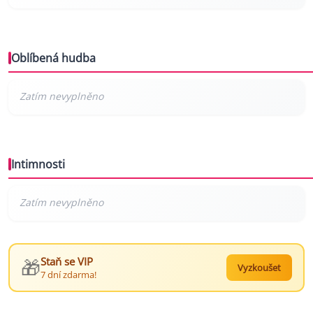
Oblíbená hudba
Intimnosti
🎁
Staň se VIP
Vyzkoušet
7 dní zdarma!