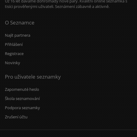
Už 16 let dáváme dohromady nové páry. Kvalitní online seznamka s
tisíci prověřenými uživateli. Seznámení zábavně a aktivně.
O Seznamce
Najít partnera
Přihlášení
Registrace
Novinky
Pro uživatele seznamky
Zapomenuté heslo
Škola seznamování
Podpora seznamky
Zrušení účtu