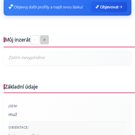
💕
Objevuj další profily a najdi svou lásku!
💕 Objevovat
Můj inzerát
<
>
Základní údaje
JSEM:
muž
ORIENTACE: