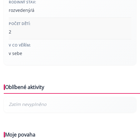
RODINNÝ STAV:
rozvedený/á
POČET DĚTÍ:
2
V CO VĚŘÍM:
v sebe
Oblíbené aktivity
Moje povaha