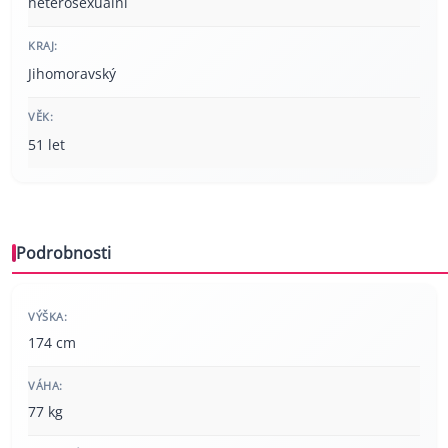
heterosexuální
KRAJ:
Jihomoravský
VĚK:
51 let
Podrobnosti
VÝŠKA:
174 cm
VÁHA:
77 kg