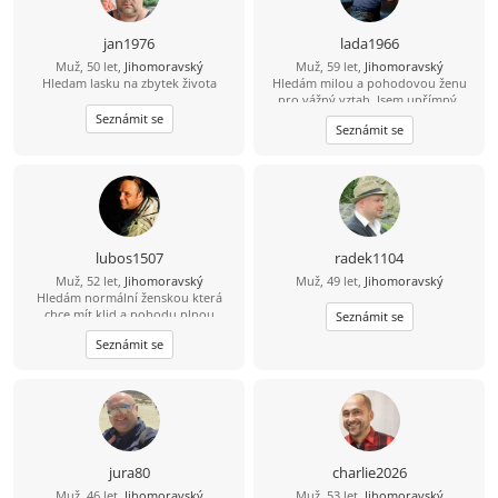
jan1976
lada1966
Muž, 50 let,
Jihomoravský
Muž, 59 let,
Jihomoravský
Hledam lasku na zbytek života
Hledám milou a pohodovou ženu
pro vážný vztah. Jsem upřímný,
spolehlivý a mám rád přírodu i
Seznámit se
Seznámit se
obyčejné radosti života.Rád bych
našel partnerku, se kterou budeme
sdílet volný čas, zážitky, rodinu i
každodenní chvíle.
lubos1507
radek1104
Muž, 52 let,
Jihomoravský
Muž, 49 let,
Jihomoravský
Hledám normální ženskou která
chce mít klid a pohodu plnou
Seznámit se
smíchu. Hlavně ať nelže .
Seznámit se
jura80
charlie2026
Muž, 46 let,
Jihomoravský
Muž, 53 let,
Jihomoravský