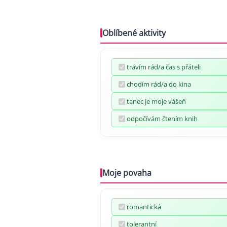
Oblíbené aktivity
trávím rád/a čas s přáteli
chodím rád/a do kina
tanec je moje vášeň
odpočívám čtením knih
Moje povaha
romantická
tolerantní