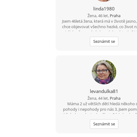
linda1980
Žena, 46 let,
Praha
Jsem 46letá žena, která má v životě jasno,
chce objevovat všechno hezké, co život na
Láká mě poznávání nových míst ať už j
výlet po hradech, nebo objevování cizích 
Seznámit se
v zahraničí. Miluju kulturu, potěší mě líst
divadla, film, nebo možnost si někd
zatancovat. Hledám muže, který se umí 
ale i otevřeně pokecat o životě. Hledám 
vztah založený na upřímnosti a vzáje
respektu. Pokud máš vyřešenou minulo
chceš začít psát novou kapitolu, budem
rozumět.
levandulka81
Žena, 44 let,
Praha
Máma 2 už větších dětí hledá někoho 
pohody i nepohody pro nás 3. Jsem po
akční, ale umím i odpočívat. Ráda bych 
kdo chce opravdu vztah a nechce trávit č
Seznámit se
dopisováním.