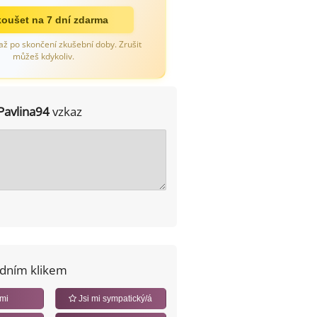
oušet na 7 dní zdarma
až po skončení zkušební doby. Zrušit
můžeš kdykoliv.
Pavlina94
vzkaz
edním klikem
 mi
Jsi mi sympatický/á