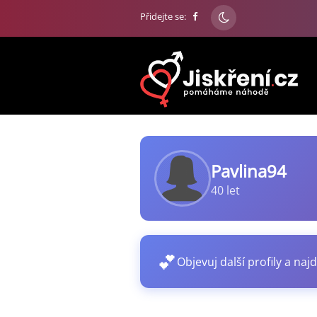
Přidejte se:
Pavlina94
40 let
💕
Objevuj další profily a najd