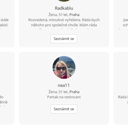
Radkablu
Žena, 51 let,
Praha
 stále
Rozvedená, minulost vyřešena. Ráda bych
Js
bízí.
někoho pro společné chvíle. Mám ráda
sc
de o
upřímnost a rozhodně vím co chci.
komun
kultur
po s
Seznámit se
ky do
e
jedno
smát,
živ
vážný
osob
mném
st a
proch
e si
Rád
měn
Ne
nea11
d
Žena, 51 let,
Praha
chara
do
Partak na cestovani
Ráda 
os
měrně
nec
někoho
kráče
Seznámit se
as jen
pro 
vážn
Pr
pr