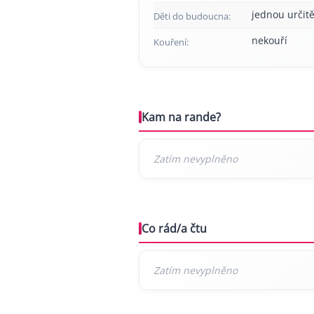
jednou určitě
Děti do budoucna:
nekouří
Kouření:
Kam na rande?
Co rád/a čtu