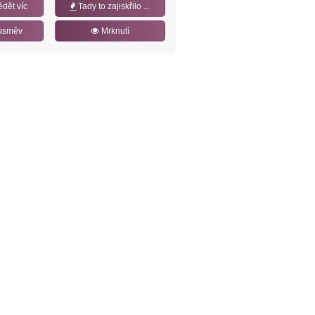
ědět víc
Tady to zajiskřilo ...
úsměv
Mrknutí