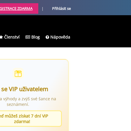
GISTRACE ZDARMA
|
Přihlásit se
Členství
Blog
Nápověda
 se VIP uživatelem
ra výhody a zvýš své šance na
seznámení.
eď můžeš získat 7 dní VIP
zdarma!