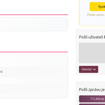
Vyzk
Platba začne 
Pošli uživateli
Odeslat
ní
Pošli zprávu j
Líbíš se