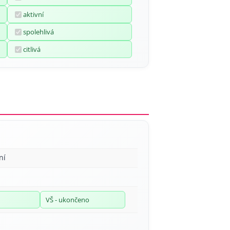
aktivní
spolehlivá
citlivá
ní
VŠ - ukončeno