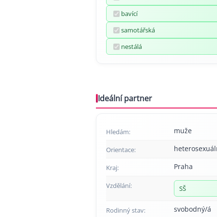
bavící
samotářská
nestálá
Ideální partner
muže
Hledám:
heterosexuál
Orientace:
Praha
Kraj:
Vzdělání:
SŠ
svobodný/á
Rodinný stav: