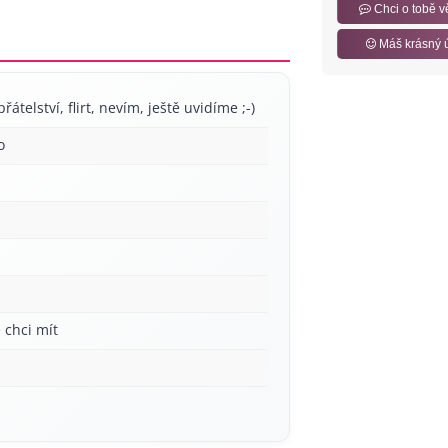
Chci o tobě v
Máš krásný 
řátelství, flirt, nevím, ještě uvidíme ;-)
o
 chci mít