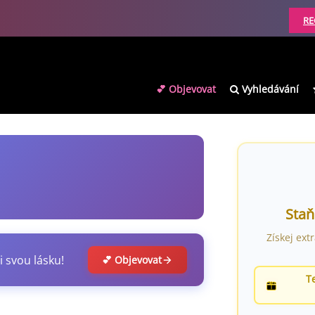
RE
💕 Objevovat
Vyhledávání
Staň
Získej ext
i svou lásku!
💕 Objevovat
T