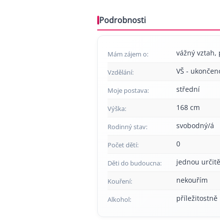
Podrobnosti
vážný vztah, p
Mám zájem o:
VŠ - ukončen
Vzdělání:
střední
Moje postava:
168 cm
Výška:
svobodný/á
Rodinný stav:
0
Počet dětí:
jednou určitě
Děti do budoucna:
nekouřím
Kouření:
příležitostně
Alkohol: