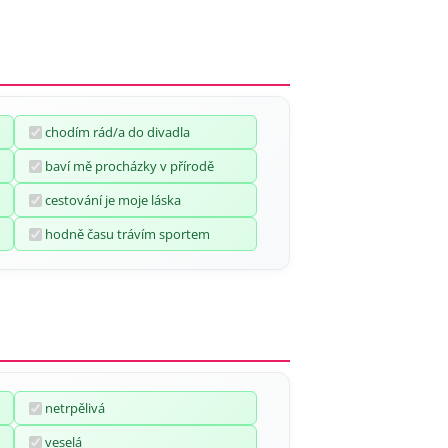
chodím rád/a do divadla
baví mě procházky v přírodě
cestování je moje láska
hodně času trávím sportem
netrpělivá
veselá