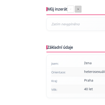
Můj inzerát
<
>
Základní údaje
žena
Jsem:
heterosexuál
Orientace:
Praha
Kraj:
40 let
Věk: