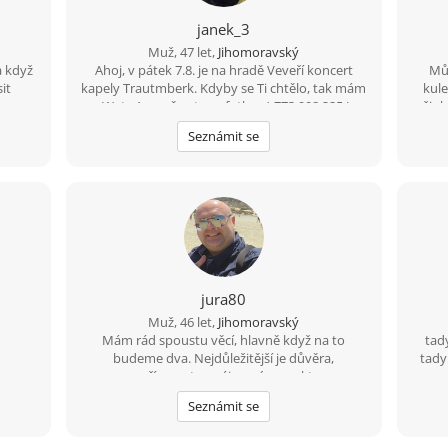
janek_3
Muž, 47 let,
Jihomoravský
a když
Ahoj, v pátek 7.8. je na hradě Veveří koncert
Můj
it
kapely Trautmberk. Kdyby se Ti chtělo, tak mám
kule
na Wats Appu čerstvou fotku :-) 773 908 225 Jan
šipk
zvířa
Seznámit se
ko
d
něj
udě
mám 
drž
jura80
Muž, 46 let,
Jihomoravský
Mám rád spoustu věcí, hlavně když na to
tad
budeme dva. Nejdůležitější je důvěra,
tady
upřímnost a vzájemný respekt.
Seznámit se