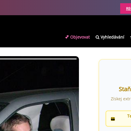
RE
💕 Objevovat
Vyhledávání
Staň
Získej ext
T