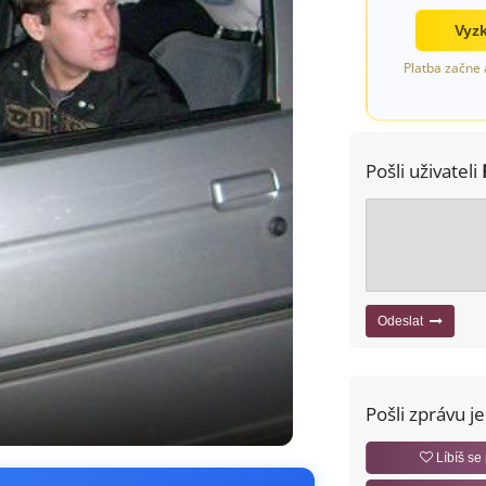
Vyzk
Platba začne 
Pošli uživateli
Odeslat
Pošli zprávu j
Líbíš se