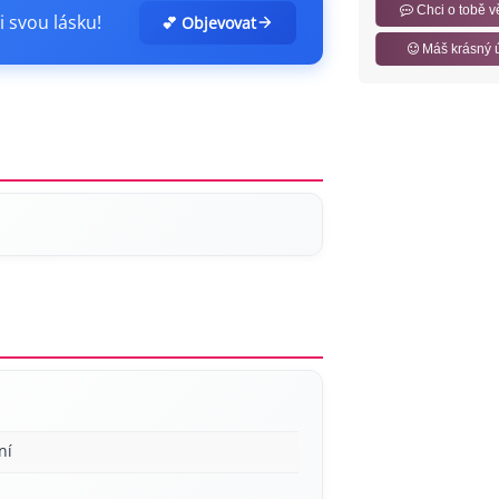
Chci o tobě v
i svou lásku!
💕 Objevovat
Máš krásný 
ní