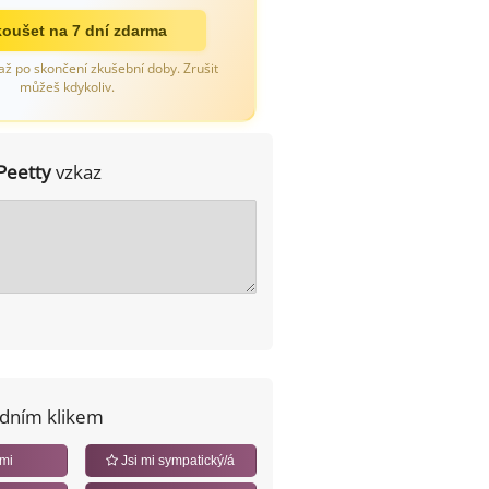
oušet na 7 dní zdarma
až po skončení zkušební doby. Zrušit
můžeš kdykoliv.
Peetty
vzkaz
edním klikem
 mi
Jsi mi sympatický/á