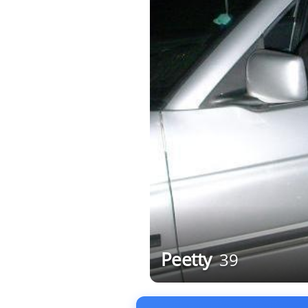
Peetty
39