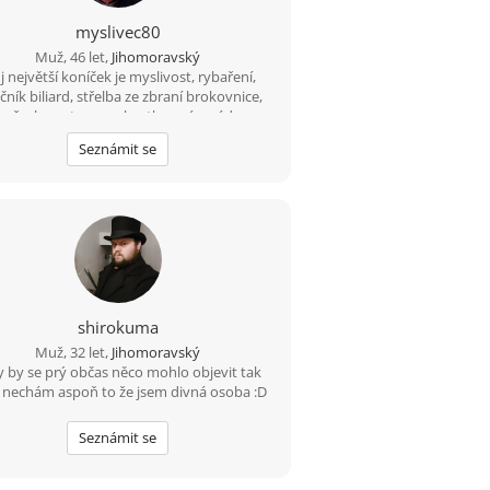
myslivec80
Muž, 46 let,
Jihomoravský
 největší koníček je myslivost, rybaření,
čník biliard, střelba ze zbraní brokovnice,
y, šachy petanque, kostky, mám rád psy,
ta, rád se bavím, tancuji, trochu jezdím na
Seznámit se
le, mám rád procházky, výlety. Mám rád
obré jídlo hlavně maso, piju víno pivo i
akého panáčka. Vykládám vtipy, umím si
lat srandu i ze sebe. Jsem normální chlap
rád upřímnost, co na srdci to na jazyku,
ím slovo, myslím že jsem férový a rovný
chlap.
shirokuma
Muž, 32 let,
Jihomoravský
y by se prý občas něco mohlo objevit tak
 nechám aspoň to že jsem divná osoba :D
Seznámit se