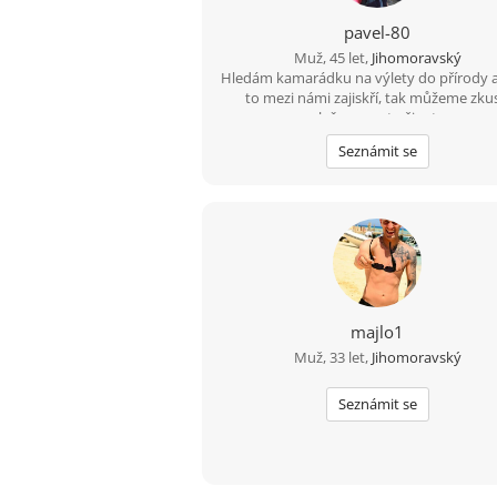
pavel-80
Muž, 45 let,
Jihomoravský
Hledám kamarádku na výlety do přírody 
to mezi námi zajiskří, tak můžeme zkus
společnou cestu životem.
Seznámit se
majlo1
Muž, 33 let,
Jihomoravský
Seznámit se