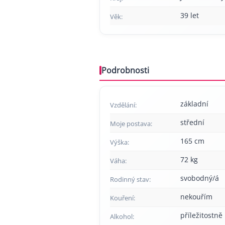
39 let
Věk:
Podrobnosti
základní
Vzdělání:
střední
Moje postava:
165 cm
Výška:
72 kg
Váha:
svobodný/á
Rodinný stav:
nekouřím
Kouření:
příležitostně
Alkohol: