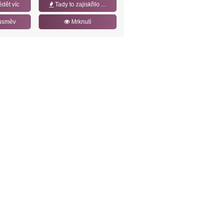
ědět víc
Tady to zajiskřilo ...
úsměv
Mrknutí