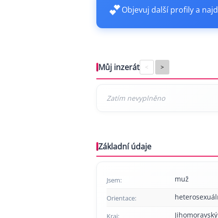
💕
Objevuj další profily a najd
Můj inzerát
<
>
Základní údaje
muž
Jsem:
heterosexuál
Orientace:
Jihomoravský
Kraj: