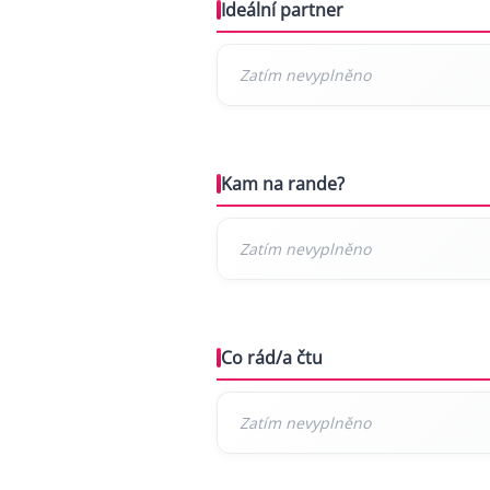
Ideální partner
Kam na rande?
Co rád/a čtu