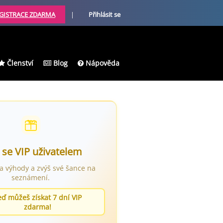
GISTRACE ZDARMA
|
Přihlásit se
Členství
Blog
Nápověda
 se VIP uživatelem
ra výhody a zvýš své šance na
seznámení.
eď můžeš získat 7 dní VIP
zdarma!