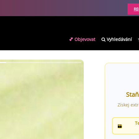
RE
💕 Objevovat
Vyhledávání
Staň
Získej ext
T