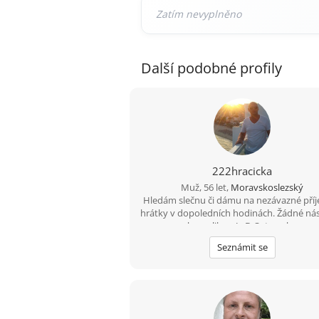
Další podobné profily
222hracicka
Muž, 56 let,
Moravskoslezský
Hledám slečnu či dámu na nezávazné pří
hrátky v dopoledních hodinách. Žádné ná
komplikace! :-D Ostravsko
Seznámit se