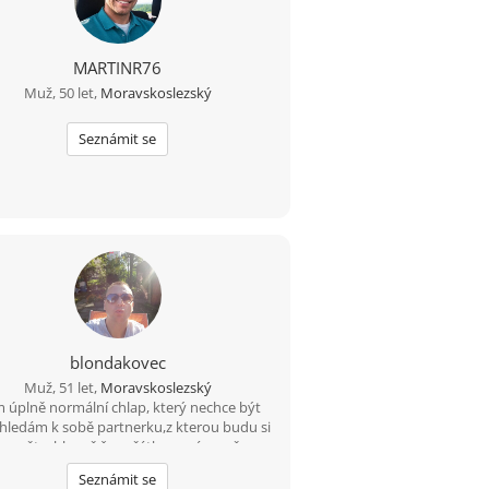
MARTINR76
Muž, 50 let,
Moravskoslezský
Seznámit se
blondakovec
Muž, 51 let,
Moravskoslezský
m úplně normální chlap, který nechce být
hledám k sobě partnerku,z kterou budu si
zumět a hlavně,že začátku nezávazně,a
m se uvidí, ale jsme i romantický, že prý.
Seznámit se