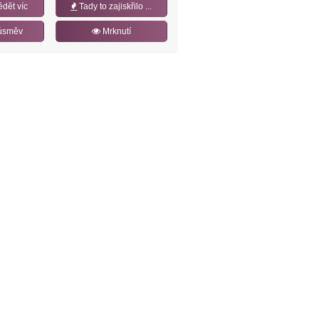
ědět víc
Tady to zajiskřilo ...
úsměv
Mrknutí