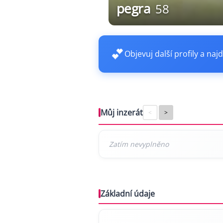
pegra
58
💕
Objevuj další profily a najd
Můj inzerát
<
>
Základní údaje