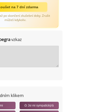
oušet na 7 dní zdarma
až po skončení zkušební doby. Zrušit
můžeš kdykoliv.
pegra
vzkaz
edním klikem
 mi
Jsi mi sympatický/á