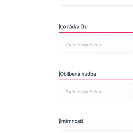
Co rád/a čtu
Oblíbená hudba
Intimnosti