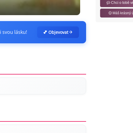
Chci o tobě v
Máš krásný 
i svou lásku!
💕 Objevovat