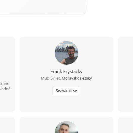
Frank Frystacky
Muž, 57 let,
Moravskoslezský
jemné
sledné
Seznámit se