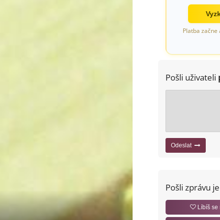
Vyzk
Platba začne 
Pošli uživateli
Odeslat
Pošli zprávu j
Líbíš se