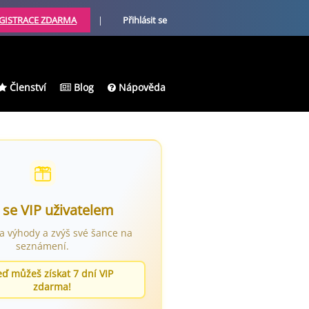
GISTRACE ZDARMA
|
Přihlásit se
Členství
Blog
Nápověda
 se VIP uživatelem
ra výhody a zvýš své šance na
seznámení.
eď můžeš získat 7 dní VIP
zdarma!