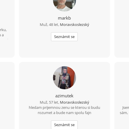
markb
Muž, 48 let,
Moravskoslezský
rku,
u a
Seznámit se
sport
em
azimutek
Muž, 57 let,
Moravskoslezský
hledam prijemnou zenu se kterou si budu
Jse
rozumet a bude nam spolu fajn
sám, 
ro
poto
Seznámit se