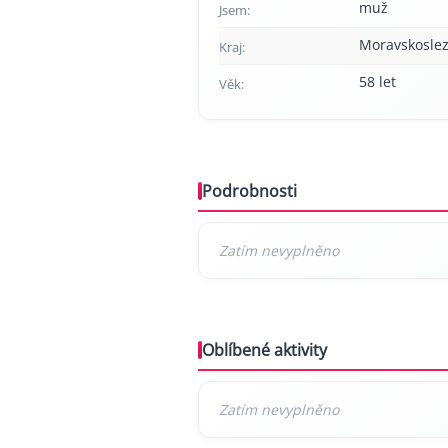
muž
Jsem:
Moravskoslez
Kraj:
58 let
Věk:
Podrobnosti
Oblíbené aktivity