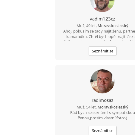
vadim123cz
Muž, 49 let,
Moravskoslezský
Ahoj, pokusím se tady najít ženu, partne
kamarádku. Chtěl bych opět najít lásk
důvěru na kterou jsem doplatil Mám rád 
zábavu,zahradu a povídání s portner
Seznámit se
radimosaz
Muž, 54 let,
Moravskoslezský
Rád bych se seznámil s sympatickou
ženou,prosím vlastní foto:-)
Seznámit se