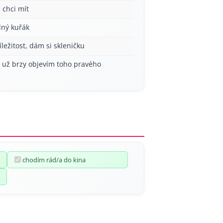
 chci mít
lný kuřák
íležitost, dám si skleničku
í už brzy objevím toho pravého
chodím rád/a do kina