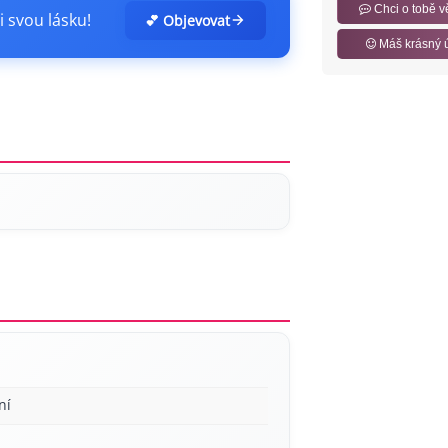
Chci o tobě v
i svou lásku!
💕 Objevovat
Máš krásný 
ní