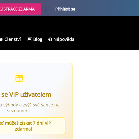
GISTRACE ZDARMA
|
Přihlásit se
Členství
Blog
Nápověda
 se VIP uživatelem
ra výhody a zvýš své šance na
seznámení.
eď můžeš získat 7 dní VIP
zdarma!