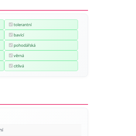
tolerantní
bavící
pohodářská
věrná
citlivá
ní