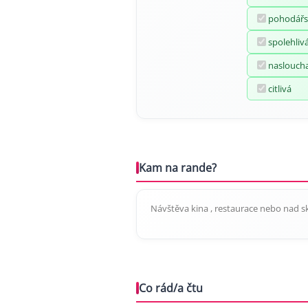
pohodářs
spolehliv
naslouch
citlivá
Kam na rande?
Návštěva kina , restaurace nebo nad 
Co rád/a čtu