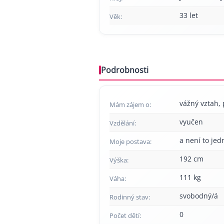
33 let
Věk:
Podrobnosti
vážný vztah, 
Mám zájem o:
vyučen
Vzdělání:
a není to jed
Moje postava:
192 cm
Výška:
111 kg
Váha:
svobodný/á
Rodinný stav:
0
Počet dětí: