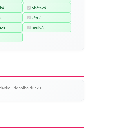
ká
obětavá
á
věrná
avá
pečlivá
sklénkou dobrého drinku