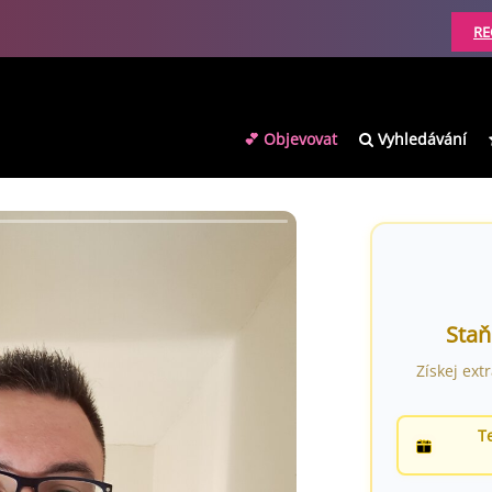
RE
💕 Objevovat
Vyhledávání
Staň
Získej ext
T