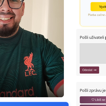
Vyzk
Platba začne 
Pošli uživateli
Odeslat
Pošli zprávu j
Líbíš se