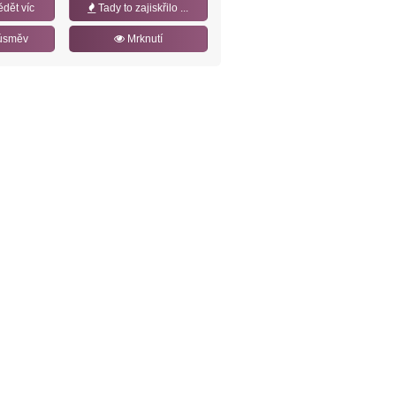
ědět víc
Tady to zajiskřilo ...
úsměv
Mrknutí