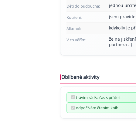
jednou určitě
Děti do budoucna:
jsem pravide
Kouření:
kdykoliv je př
Alkohol:
že na Jiskřen
V co věřím:
partnera :-)
Oblíbené aktivity
trávím rád/a čas s přáteli
odpočívám čtením knih