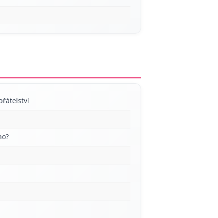
přátelství
no?