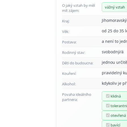
O jaký vztah by měl
vážný vztah
mít zájem:
Jihomoravský
Kraj:
od 25 do 35 l
Věk:
a není to jed
Postava:
svobodný/á
Rodinný stav:
jednou určitě
Děti do budoucna:
pravidelný k
Kouření:
kdykoliv je př
Alkohol:
Povaha ideálního
klidná
partnera:
tolerantn
otevřená
bavící