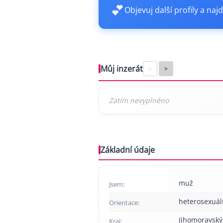
💕
Objevuj další profily a najd
Můj inzerát
<
>
Základní údaje
muž
Jsem:
heterosexuál
Orientace:
Jihomoravský
Kraj: