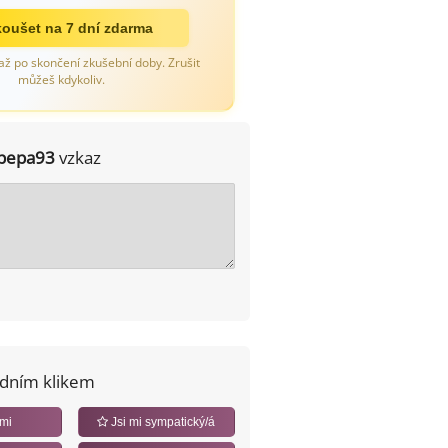
oušet na 7 dní zdarma
až po skončení zkušební doby. Zrušit
můžeš kdykoliv.
pepa93
vzkaz
edním klikem
 mi
Jsi mi sympatický/á