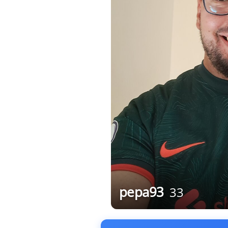
pepa93
33