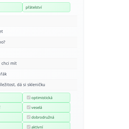
přátelství
et
no?
 chci mít
uřák
íležitost, dá si skleničku
optimistická
í
veselá
dobrodružná
aktivní