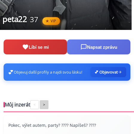
peta22
37
VIP
Líbí se mi
Napsat zprávu
💕
Objevuj další profily a najdi svou lásku!
💕 Objevovat
Můj inzerát
<
>
Pokec, výlet autem, party? ???? Napíšeš? ????