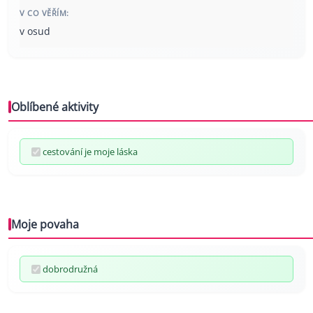
V CO VĚŘÍM:
v osud
Oblíbené aktivity
cestování je moje láska
Moje povaha
dobrodružná