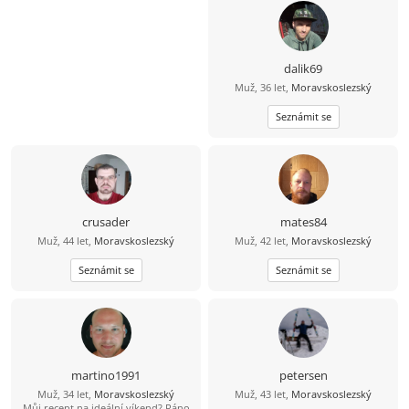
dalik69
Muž, 36 let,
Moravskoslezský
Seznámit se
crusader
mates84
Muž, 44 let,
Moravskoslezský
Muž, 42 let,
Moravskoslezský
Seznámit se
Seznámit se
martino1991
petersen
Muž, 34 let,
Moravskoslezský
Muž, 43 let,
Moravskoslezský
Můj recept na ideální víkend? Ráno