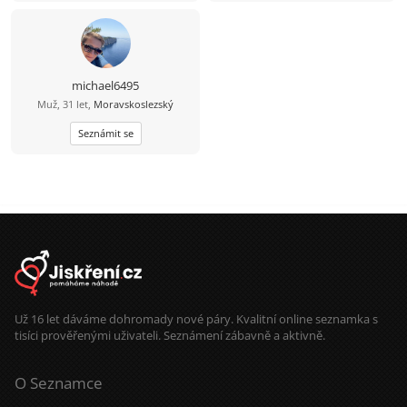
michael6495
Muž, 31 let,
Moravskoslezský
Seznámit se
Už 16 let dáváme dohromady nové páry. Kvalitní online seznamka s
tisíci prověřenými uživateli. Seznámení zábavně a aktivně.
O Seznamce