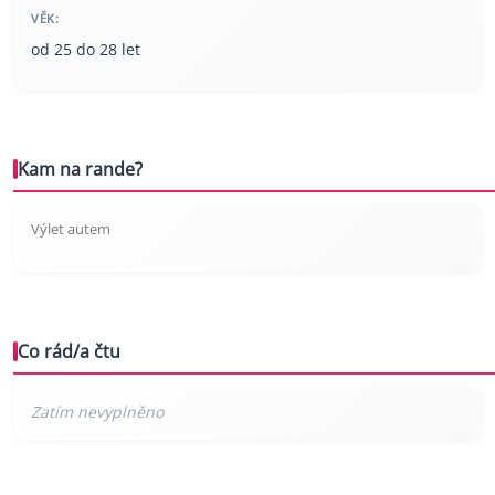
VĚK:
od 25 do 28 let
Kam na rande?
Výlet autem
Co rád/a čtu