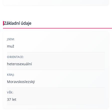
Základní údaje
JSEM:
muž
ORIENTACE:
heterosexuální
KRAJ:
Moravskoslezský
VĚK:
37 let