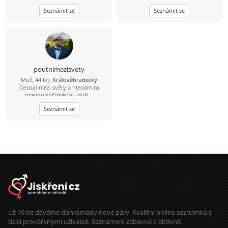
památky a láskou ke zvířatům a
aktivní odpočinek – vyrazit na
Seznámit se
Seznámit se
přírodě. Rád bych s takovou ženou
procházku, do přírody nebo na výlet
spoluprožíval hezké chvíle a
je pro mě ideální způsob, jak vyčistit
vzájemně se podporoval.
hlavu. Když zrovna nelítáme venku,
rád zkouším vařit nová jídla, pustím
si dobrý film nebo si prostě jen tak
užívám zasloužený klid. Hledám
pohodovou ženu, se kterou je
sranda, má smysl pro zábavu a
poutnimezisvety
nezkazí žádnou legraci. Oceníš-li můj
Muž, 44 let,
Královéhradecký
životní styl, ráda vyrazíš ven a máš
Cestuji mezi světy a hledám tu
pro strach uděláno, budeme si
pravou spřízněnou duši...
skvěle rozumět.
Seznámit se
Už 16 let dáváme dohromady nové páry. Kvalitní online seznamka s
tisíci prověřenými uživateli. Seznámení zábavně a aktivně.