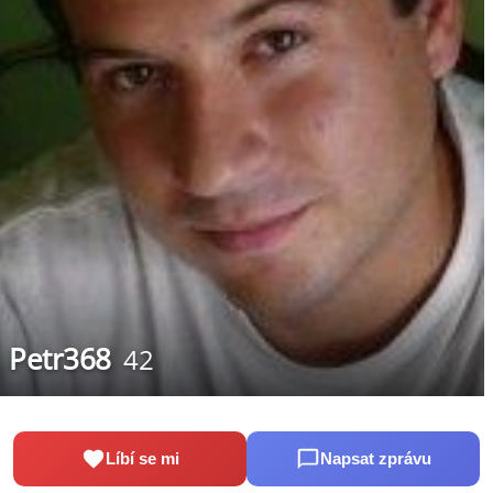
Petr368
42
Líbí se mi
Napsat zprávu