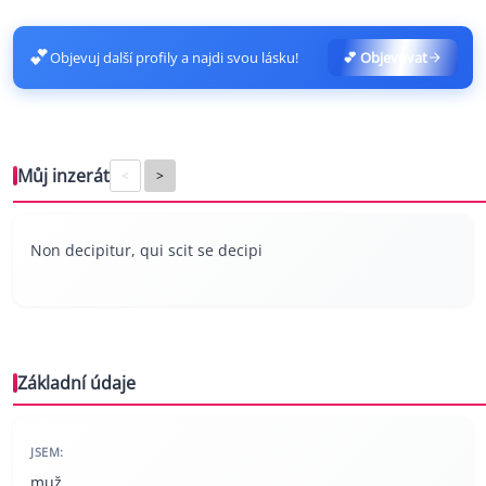
💕
Objevuj další profily a najdi svou lásku!
💕 Objevovat
Můj inzerát
<
>
Non decipitur, qui scit se decipi
Základní údaje
JSEM:
muž