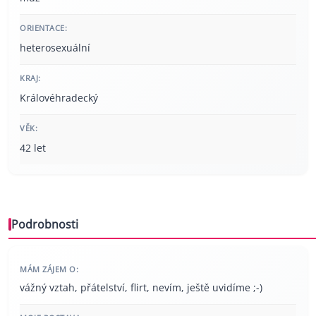
ORIENTACE:
heterosexuální
KRAJ:
Královéhradecký
VĚK:
42 let
Podrobnosti
MÁM ZÁJEM O:
vážný vztah, přátelství, flirt, nevím, ještě uvidíme ;-)