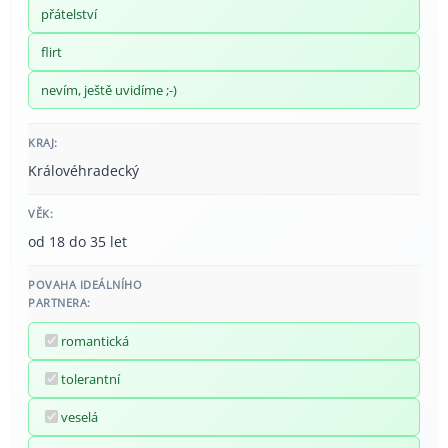
přátelství
flirt
nevím, ještě uvidíme ;-)
KRAJ:
Královéhradecký
VĚK:
od 18 do 35 let
POVAHA IDEÁLNÍHO
PARTNERA:
romantická
tolerantní
veselá