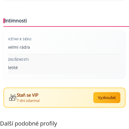
Intimnosti
VZTAH K SEXU:
velmi rád/a
ZKUŠENOSTI:
letité
🎁
Staň se VIP
Vyzkoušet
7 dní zdarma!
Další podobné profily