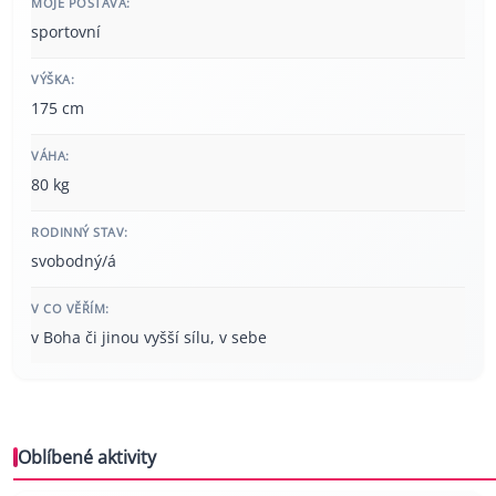
MOJE POSTAVA:
sportovní
VÝŠKA:
175 cm
VÁHA:
80 kg
RODINNÝ STAV:
svobodný/á
V CO VĚŘÍM:
v Boha či jinou vyšší sílu, v sebe
Oblíbené aktivity