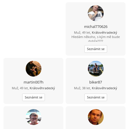
michal770626
Muž, 49 let,
Královéhradecký
Hledám někoho, s kým mě bude
dobře????
Seznámit se
martin007h
biker87
Muž, 49 let,
Královéhradecký
Muž, 38 let,
Královéhradecký
Seznámit se
Seznámit se