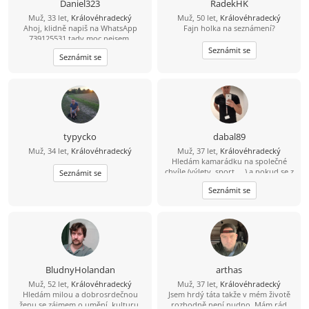
Daniel323
RadekHK
Muž, 33 let,
Královéhradecký
Muž, 50 let,
Královéhradecký
Ahoj, klidně napiš na WhatsApp
Fajn holka na seznámení?
739125531 tady moc nejsem.
Seznámit se
Seznámit se
typycko
dabal89
Muž, 34 let,
Královéhradecký
Muž, 37 let,
Královéhradecký
Hledám kamarádku na společné
chvíle (výlety, sport, ...) a pokud se z
Seznámit se
toho vyklube něco víc, budu velmi
Seznámit se
rád ... :-)
BludnyHolandan
arthas
Muž, 52 let,
Královéhradecký
Muž, 37 let,
Královéhradecký
Hledám milou a dobrosrdečnou
Jsem hrdý táta takže v mém životě
ženu se zájmem o umění, kulturu,
rozhodně není nudno. Mám rád