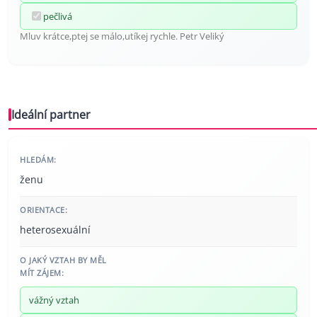
pečlivá
Mluv krátce,ptej se málo,utíkej rychle. Petr Veliký
Ideální partner
HLEDÁM:
ženu
ORIENTACE:
heterosexuální
O JAKÝ VZTAH BY MĚL
MÍT ZÁJEM:
vážný vztah