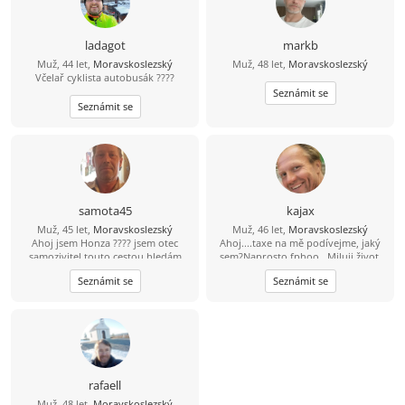
ladagot
markb
Muž, 44 let,
Moravskoslezský
Muž, 48 let,
Moravskoslezský
Včelař cyklista autobusák ????
Seznámit se
Seznámit se
samota45
kajax
Muž, 45 let,
Moravskoslezský
Muž, 46 let,
Moravskoslezský
Ahoj jsem Honza ???? jsem otec
Ahoj....taxe na mě podívejme, jaký
samozivitel touto cestou hledám
sem?Naprosto fphoo...Miluji život,
lásku porozumění a upsymnost.
rád se směju, miluji sluníčko, sem
Seznámit se
Seznámit se
pozitivně naladěný extrovert, takže
když je tma tak já svítím...Místama až
moc ukecaný, sem beran místama
moc tvrdohlavý, ale dá se to přežít,
pohodář, vtipný, miluji přírodu, ale
nelezu tam každý víkend...dokážu
tancovat i na stole ''nahoře bez'' a
nemusím mít 4promile prostě chlap
rafaell
přirozeného typu, miluji děti, sem
Muž, 48 let,
Moravskoslezský