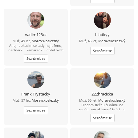
vadim123cz
hladkyy
Muž, 49 let,
Moravskoslezský
Muž, 46 let,
Moravskoslezský
Ahoj, pokusím se tady najít ženu,
partnerku, kamarádku. Chtěl bych
Seznámit se
opět najít lásku a důvěru na kterou
Seznámit se
jsem doplatil Mám rád sport
zábavu,zahradu a povídání s
portnerem
Frank Frystacky
222hracicka
Muž, 57 let,
Moravskoslezský
Muž, 56 let,
Moravskoslezský
Hledám slečnu či dámu na
nezávazné příjemné hrátky v
Seznámit se
dopoledních hodinách. Žádné
Seznámit se
následné komplikace! :-D Ostravsko