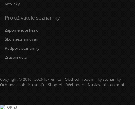
Novinky
Pro uživatele seznamky
Zapomenuté heslo
Škola seznamování
Podpora seznamky
Zrušení účtu
Copyright © 2010 - 2026 Jiskreni.cz |
Obchodní podmínky seznamky
|
Ochrana osobních údajů
|
Shoptet
|
Webnode
|
Nastavení soukromí