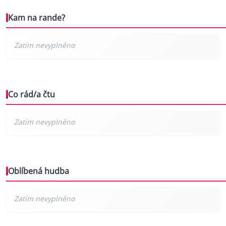
Kam na rande?
Co rád/a čtu
Oblíbená hudba