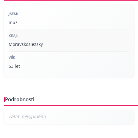
JSEM:
muž
KRAJ:
Moravskoslezský
VĚK:
53 let
Podrobnosti