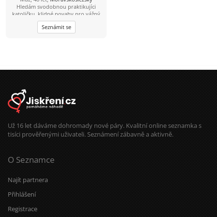
vegetarián takže ať se
Hledám svodobnou praktikujíci
nelekneš....pokud si dočetla až sem
katoličku, klidné povahy pro vážný
tak gratuluji....
vztah a společný život na vsi.
Seznámit se
Už 16 let dáváme dohromady nové páry. Kvalitní online seznamka s
tisíci prověřenými uživateli. Seznámení zábavně a aktivně.
O Seznamce
Najít partnera
Přihlášení
Registrace