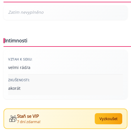
Intimnosti
VZTAH K SEXU:
velmi rád/a
ZKUŠENOSTI:
akorát
🎁
Staň se VIP
Vyzkoušet
7 dní zdarma!