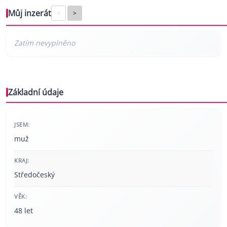
Můj inzerát
<
>
Základní údaje
JSEM:
muž
KRAJ:
Středočeský
VĚK:
48 let