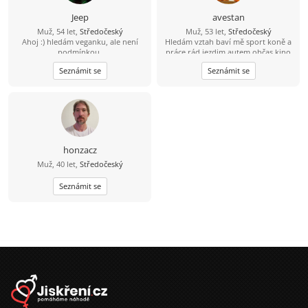
Jeep
avestan
Muž, 54 let,
Středočeský
Muž, 53 let,
Středočeský
Ahoj :) hledám veganku, ale není
Hledám vztah baví mě sport koně a
podmínkou.
práce rád jezdim autem občas kino
Seznámit se
Seznámit se
honzacz
Muž, 40 let,
Středočeský
Seznámit se