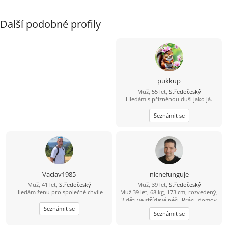
Další podobné profily
pukkup
Muž, 55 let,
Středočeský
Hledám s přízněnou duši jako já.
Seznámit se
Vaclav1985
nicnefunguje
Muž, 41 let,
Středočeský
Muž, 39 let,
Středočeský
Hledám ženu pro společné chvíle
Muž 39 let, 68 kg, 173 cm, rozvedený,
2 děti ve střídavé péči. Práci, domov
mám. O sebe a o děti se dokážu
Seznámit se
Seznámit se
postarat. Jen mi chybí ta druhá
sympatická polovička, ženského