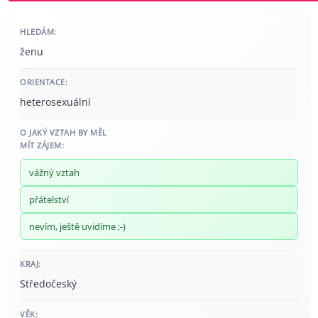
HLEDÁM:
ženu
ORIENTACE:
heterosexuální
O JAKÝ VZTAH BY MĚL
MÍT ZÁJEM:
vážný vztah
přátelství
nevím, ještě uvidíme ;-)
KRAJ:
Středočeský
VĚK: