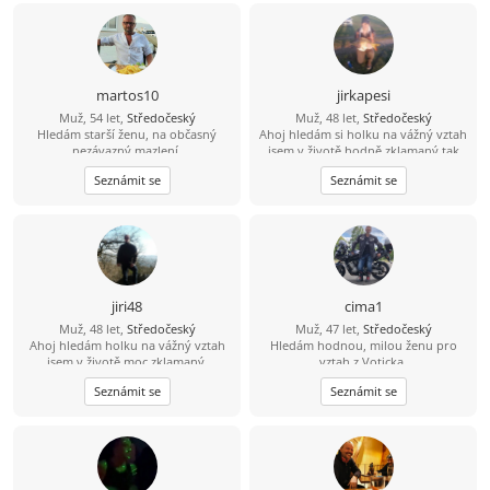
pohlaví.
martos10
jirkapesi
Muž, 54 let,
Středočeský
Muž, 48 let,
Středočeský
Hledám starší ženu, na občasný
Ahoj hledám si holku na vážný vztah
nezávazný mazlení.
jsem v životě hodně zklamaný tak
doufám že si zde holku najdu.
Seznámit se
Seznámit se
Pokud se budu líbit nějaké holce tak
tady je moje číslo 704 124183 můžete
mi rovnou zavolat.
jiri48
cima1
Muž, 48 let,
Středočeský
Muž, 47 let,
Středočeský
Ahoj hledám holku na vážný vztah
Hledám hodnou, milou ženu pro
jsem v životě moc zklamaný.
vztah z Voticka.
Seznámit se
Seznámit se