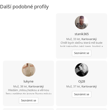
Další podobné profily
stanik365
Muž, 33 let,
Karlovarský
Chtěl bych slečnu která mě bude
brát takovýho jaký jsem, hodný a
romantický a věrný a přátelský, jo a
Seznámit se
ještě která by chtěla ještě se mnou
pět dětí.
lukyne
Oj28
Muž, 38 let,
Karlovarský
Muž, 37 let,
Karlovarský
Hledám ,milou,hezkou a věrnou
ženu nejlépe do konce života,miluju
Seznámit se
přírodu,jízdu na kole, masáže,more,
Seznámit se
sluníčko,poznávání nových zemí