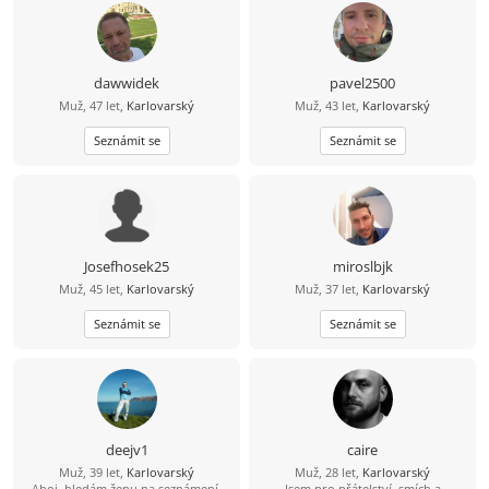
dawwidek
pavel2500
Muž, 47 let,
Karlovarský
Muž, 43 let,
Karlovarský
Seznámit se
Seznámit se
Josefhosek25
miroslbjk
Muž, 45 let,
Karlovarský
Muž, 37 let,
Karlovarský
Seznámit se
Seznámit se
deejv1
caire
Muž, 39 let,
Karlovarský
Muž, 28 let,
Karlovarský
Ahoj, hledám ženu na seznámení.
Jsem pro přátelství, smích a