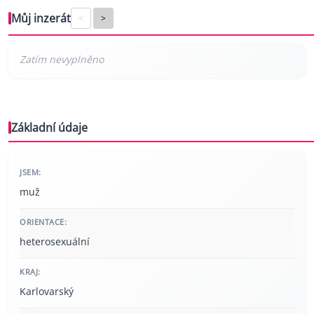
Můj inzerát
<
>
Základní údaje
JSEM:
muž
ORIENTACE:
heterosexuální
KRAJ:
Karlovarský