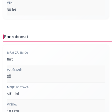
VĚK:
38 let
Podrobnosti
MÁM ZÁJEM O:
flirt
VZDĚLÁNÍ:
SŠ
MOJE POSTAVA:
střední
VÝŠKA:
183 cm