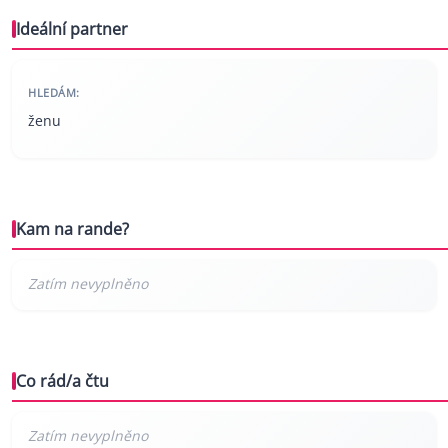
Ideální partner
HLEDÁM:
ženu
Kam na rande?
Co rád/a čtu