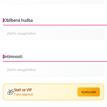
Oblíbená hudba
Intimnosti
🎁
Staň se VIP
Vyzkoušet
7 dní zdarma!