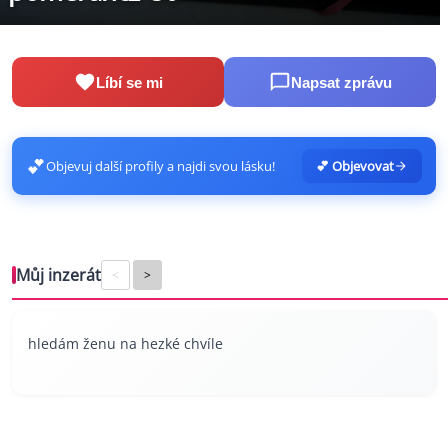
Líbí se mi
Napsat zprávu
💕
Objevuj další profily a najdi svou lásku!
💕 Objevovat
Můj inzerát
<
>
hledám ženu na hezké chvíle