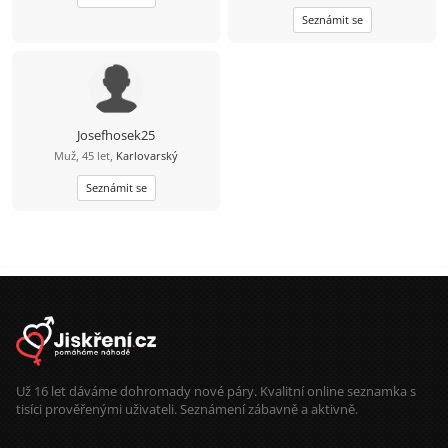
Seznámit se
Josefhosek25
Muž, 45 let,
Karlovarský
Seznámit se
Už 16 let dáváme dohromady nové páry. Kvalitní online seznamka s
tisíci prověřenými uživateli. Seznámení zábavně a aktivně.