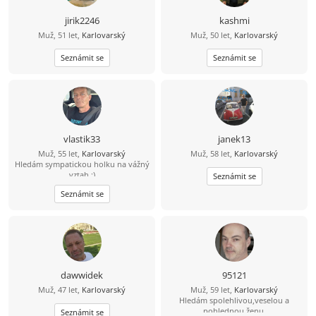
jirik2246
kashmi
Muž, 51 let,
Karlovarský
Muž, 50 let,
Karlovarský
Seznámit se
Seznámit se
vlastik33
janek13
Muž, 55 let,
Karlovarský
Muž, 58 let,
Karlovarský
Hledám sympatickou holku na vážný
vztah :)
Seznámit se
Seznámit se
dawwidek
95121
Muž, 47 let,
Karlovarský
Muž, 59 let,
Karlovarský
Hledám spolehlivou,veselou a
pohlednou ženu.
Seznámit se