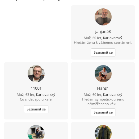
janjan58
Muž, 60 let,
Karlovarský
Hledám ženu k vážnému seznámení.
Seznámit se
11001
Hans1
Muž, 63 let,
Karlovarský
Muž, 60 let,
Karlovarský
Co si dát spolu kafe.
Hledám sympatickou ženu
přiměřeneho věku.
Seznámit se
Seznámit se