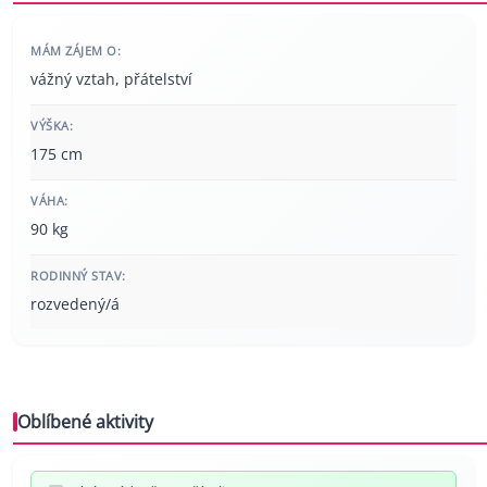
MÁM ZÁJEM O:
vážný vztah, přátelství
VÝŠKA:
175 cm
VÁHA:
90 kg
RODINNÝ STAV:
rozvedený/á
Oblíbené aktivity