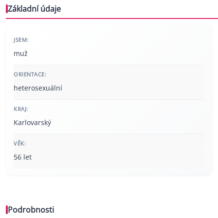
Základní údaje
JSEM:
muž
ORIENTACE:
heterosexuální
KRAJ:
Karlovarský
VĚK:
56 let
Podrobnosti