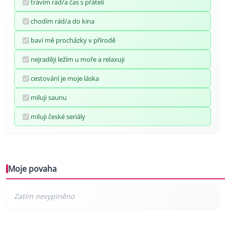
trávím rád/a čas s přáteli
chodím rád/a do kina
baví mě procházky v přírodě
nejraději ležím u moře a relaxuji
cestování je moje láska
miluji saunu
miluji české seriály
Moje povaha