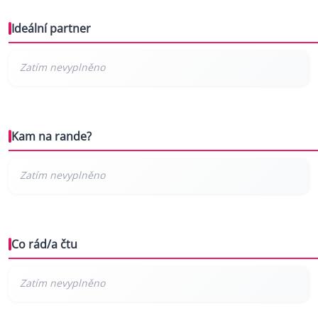
Ideální partner
Kam na rande?
Co rád/a čtu