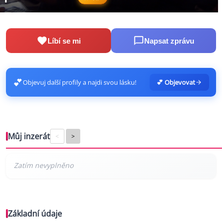
Líbí se mi
Napsat zprávu
💕
Objevuj další profily a najdi svou lásku!
💕 Objevovat
Můj inzerát
<
>
Základní údaje