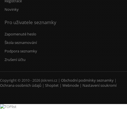
Registrace
Novinky
Pro uživatele seznamky
Zapomenuté heslo
Škola seznamování
Podpora seznamky
Zrušení účtu
Copyright © 2010 - 2026 Jiskreni.cz |
Obchodní podmínky seznamky
|
Ochrana osobních údajů
|
Shoptet
|
Webnode
|
Nastavení soukromí