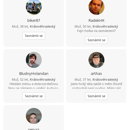
biker87
RadekHK
Muž, 38 let,
Královéhradecký
Muž, 50 let,
Královéhradecký
Fajn holka na seznámení?
Seznámit se
Seznámit se
BludnyHolandan
arthas
Muž, 52 let,
Královéhradecký
Muž, 37 let,
Královéhradecký
Hledám milou a dobrosrdečnou
Jsem hrdý táta takže v mém životě
ženu se zájmem o umění, kulturu,
rozhodně není nudno. Mám rád
památky a láskou ke zvířatům a
aktivní odpočinek – vyrazit na
Seznámit se
Seznámit se
přírodě. Rád bych s takovou ženou
procházku, do přírody nebo na výlet
spoluprožíval hezké chvíle a
je pro mě ideální způsob, jak vyčistit
vzájemně se podporoval.
hlavu. Když zrovna nelítáme venku,
rád zkouším vařit nová jídla, pustím
si dobrý film nebo si prostě jen tak
užívám zasloužený klid. Hledám
pohodovou ženu, se kterou je
sranda, má smysl pro zábavu a
servaz