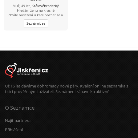
nezkazí žádnou legraci. Oceníš-li můj
Muž, 49 let,
Královéhradecký
životní styl, ráda vyrazíš ven a máš
Hledám ženu na krásné
pro strach uděláno, budeme si
chvíle,posezení u kafe,poznat se a
skvěle rozumět.
pak se uvidí.Jízda na horském kole
Seznámit se
,lesňačky i traily.Procházka v
přírodě.A i jiné...
Už 16 let dáváme dohromady nové páry. Kvalitní online seznamka s
tisíci prověřenými uživateli. Seznámení zábavně a aktivně.
O Seznamce
Najít partnera
Přihlášení