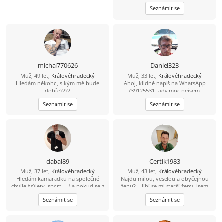
seznámení a ne partnerku na jednu
Seznámit se
noc.
michal770626
Daniel323
Muž, 49 let,
Královéhradecký
Muž, 33 let,
Královéhradecký
Hledám někoho, s kým mě bude
Ahoj, klidně napiš na WhatsApp
dobře????
739125531 tady moc nejsem.
Seznámit se
Seznámit se
dabal89
Certik1983
Muž, 37 let,
Královéhradecký
Muž, 43 let,
Královéhradecký
Hledám kamarádku na společné
Najdu milou, veselou a obyčejnou
chvíle (výlety, sport, ...) a pokud se z
ženu?... líbí se mi starší ženy, jsem
toho vyklube něco víc, budu velmi
chtěl ještě dodat....
Seznámit se
Seznámit se
rád ... :-)