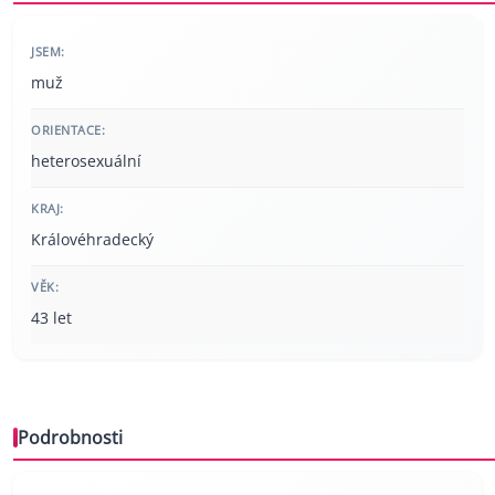
JSEM:
muž
ORIENTACE:
heterosexuální
KRAJ:
Královéhradecký
VĚK:
43 let
Podrobnosti