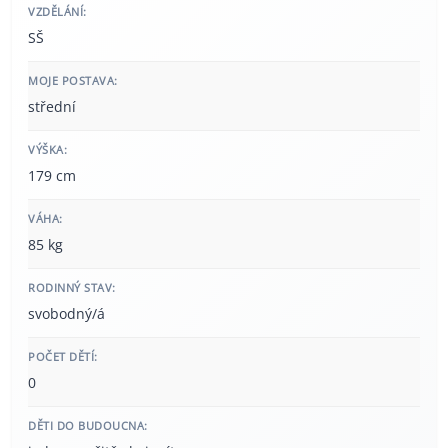
VZDĚLÁNÍ:
SŠ
MOJE POSTAVA:
střední
VÝŠKA:
179 cm
VÁHA:
85 kg
RODINNÝ STAV:
svobodný/á
POČET DĚTÍ:
0
DĚTI DO BUDOUCNA: