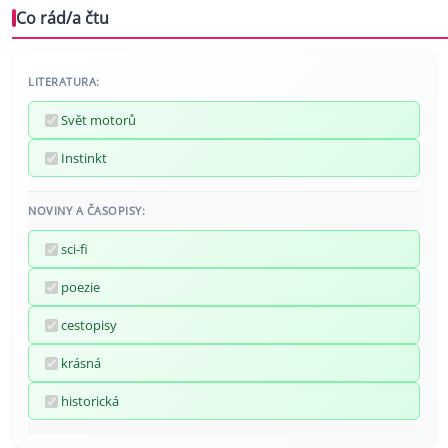
Co rád/a čtu
LITERATURA:
Svět motorů
Instinkt
NOVINY A ČASOPISY:
sci-fi
poezie
cestopisy
krásná
historická