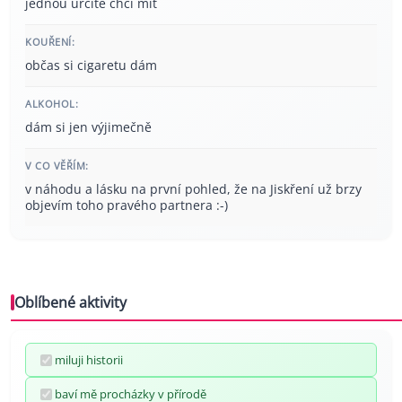
jednou určitě chci mít
KOUŘENÍ:
občas si cigaretu dám
ALKOHOL:
dám si jen výjimečně
V CO VĚŘÍM:
v náhodu a lásku na první pohled, že na Jiskření už brzy
objevím toho pravého partnera :-)
Oblíbené aktivity
miluji historii
baví mě procházky v přírodě