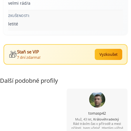
velmi rád/a
ZKUŠENOSTI:
letité
🎁
Staň se VIP
Vyzkoušet
7 dní zdarma!
Další podobné profily
tomasp42
Muž, 43 let,
Královéhradecký
Rád trávím čas v přírodě a mezi
přáteli. Jsem včelař. Hledám vážné