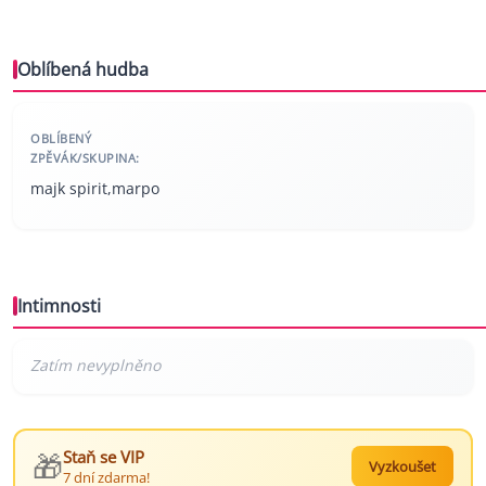
Oblíbená hudba
OBLÍBENÝ
ZPĚVÁK/SKUPINA:
majk spirit,marpo
Intimnosti
🎁
Staň se VIP
Vyzkoušet
7 dní zdarma!