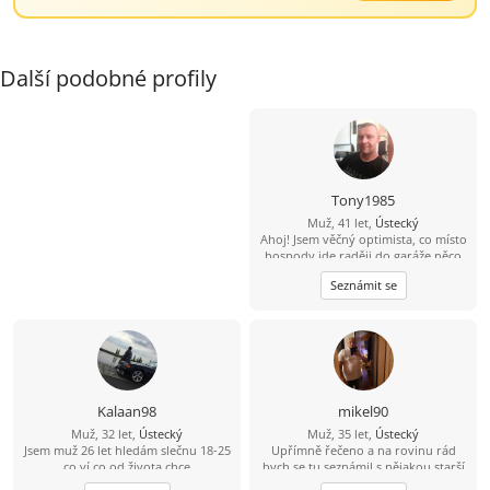
Další podobné profily
Tony1985
Muž, 41 let,
Ústecký
Ahoj! Jsem věčný optimista, co místo
hospody jde raději do garáže něco
vytvářet. V bytě me moc nenajdeš,
Seznámit se
protože trávím čas v přírodě na
houbách, na rybách... Hledám tu
ideálně partnerku do života, kdo ví
kam nás to zavede ????
Kalaan98
mikel90
Muž, 32 let,
Ústecký
Muž, 35 let,
Ústecký
Jsem muž 26 let hledám slečnu 18-25
Upřímně řečeno a na rovinu rád
co ví co od života chce
bych se tu seznámil s nějakou starší
ženou která by měla zájem o někoho