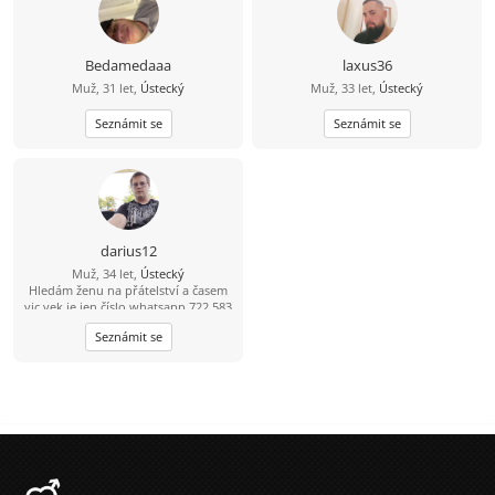
Bedamedaaa
laxus36
Muž, 31 let,
Ústecký
Muž, 33 let,
Ústecký
Seznámit se
Seznámit se
darius12
Muž, 34 let,
Ústecký
Hledám ženu na přátelství a časem
vic vek je jen číslo whatsapp 722 583
904
Seznámit se