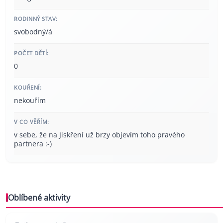
RODINNÝ STAV:
svobodný/á
POČET DĚTÍ:
0
KOUŘENÍ:
nekouřím
V CO VĚŘÍM:
v sebe, že na Jiskření už brzy objevím toho pravého
partnera :-)
Oblíbené aktivity