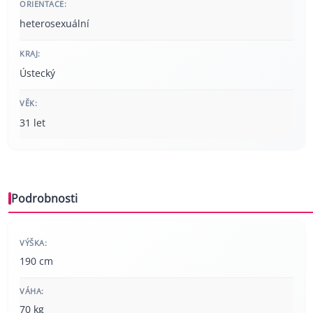
ORIENTACE:
heterosexuální
KRAJ:
Ústecký
VĚK:
31 let
Podrobnosti
VÝŠKA:
190 cm
VÁHA:
70 kg