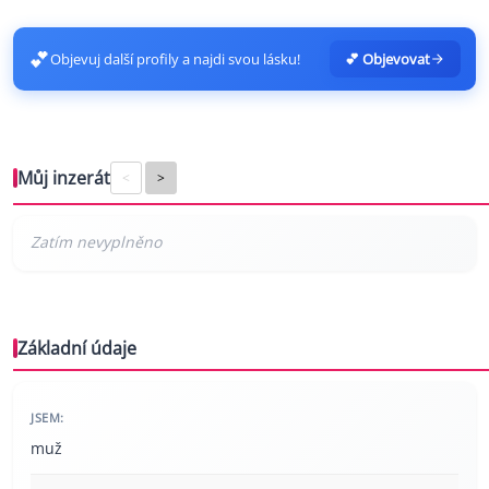
💕
Objevuj další profily a najdi svou lásku!
💕 Objevovat
Můj inzerát
<
>
Základní údaje
JSEM:
muž