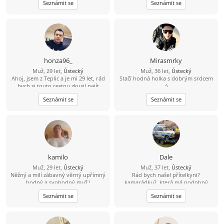
Seznámit se
Seznámit se
mladšího například mého věku a
mám i rodinu děti tak by to nevadilo
honza96_
Mirasmrky
Muž, 29 let,
Ústecký
Muž, 36 let,
Ústecký
Ahoj, jsem z Teplic a je mi 29 let, rád
Stačí hodná holka s dobrým srdcem
bych si touto cestou zkusil najít
:)
kamarádku na seznámení s vidinou
Seznámit se
Seznámit se
vážného vztahu po nějakém čase.
Živim se jako technik měření
regulace v nemocnici, mám rád
cestovaní, po ČR i zahraničí, plavání,
auta, IT - stavba počítačů a celkově
nové technologie.
kamilo
Dale
Muž, 29 let,
Ústecký
Muž, 37 let,
Ústecký
Nĕžný a milí zàbavný vĕrný upřímný
Rád bych našel přítelkyni?
hodný a svobodný muž !
kamarádku?, která má podobný
pohled na svět. Nevadí, když budeš
Seznámit se
Seznámit se
mít o nějaký rok víc.