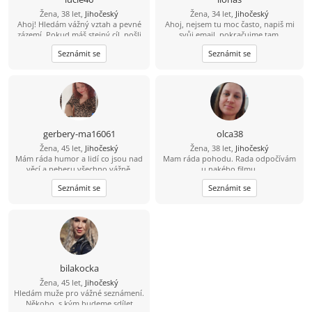
Žena, 38 let,
Jihočeský
Žena, 34 let,
Jihočeský
Ahoj! Hledám vážný vztah a pevné
Ahoj, nejsem tu moc často, napiš mi
zázemí. Pokud máš stejný cíl, pošli
svůj email. pokračujme tam.
mi svůj е-mаil. Je to jednoduché a
Seznámit se
Seznámit se
zdarma. Rád tě poznám!
gerbery-ma16061
olca38
Žena, 45 let,
Jihočeský
Žena, 38 let,
Jihočeský
Mám ráda humor a lidí co jsou nad
Mam ráda pohodu. Rada odpočívám
věcí a neberu všechno vážně.
u nakého filmu.
Hledám přátelství s někym kto má
Seznámit se
Seznámit se
rád výlety , je zodpovědný,
tolerantní a ví co od života chce.
bilakocka
Žena, 45 let,
Jihočeský
Hledám muže pro vážné seznámení.
Někoho, s kým budeme sdílet