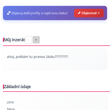
💕
Objevuj další profily a najdi svou lásku!
💕 Objevovat
Můj inzerát
<
>
ahoj,,potkám tu pravou lásku?????????
Základní údaje
JSEM:
žena