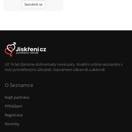
radosti i starosti života, protože ve
Seznámit se
dvou jde všechno líp. Pokud jsi
upřímný, máš rád smích a chceš
vztah založený na důvěře, budu
ráda, když se ozveš. Napiš mi na
majl.
VESNICKAHOLKA525@SEZNAM.CZ
Už 16 let dáváme dohromady nové páry. Kvalitní online seznamka s
tisíci prověřenými uživateli. Seznámení zábavně a aktivně.
O Seznamce
Najít partnera
Přihlášení
Registrace
Novinky