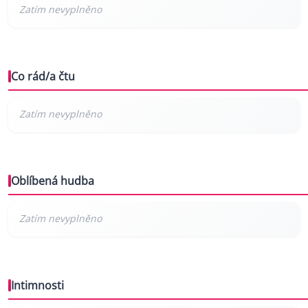
Co rád/a čtu
Oblíbená hudba
Intimnosti