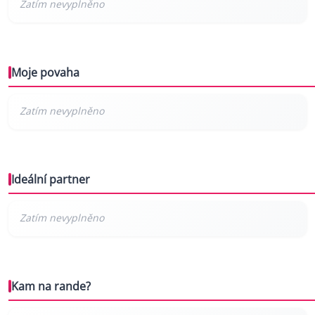
Moje povaha
Ideální partner
Kam na rande?