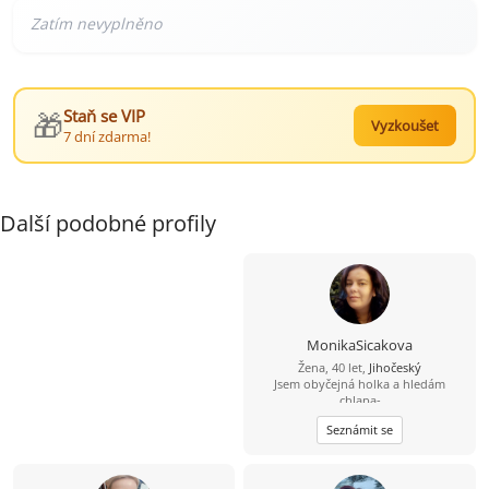
🎁
Staň se VIP
Vyzkoušet
7 dní zdarma!
Další podobné profily
MonikaSicakova
Žena, 40 let,
Jihočeský
Jsem obyčejná holka a hledám
chlapa-
obyčejného,sympatického,věrného,se
Seznámit se
smyslem pro humor a rodinu.jsem
dlouho sama a už nechci být.chci
pokročit v životě dál.