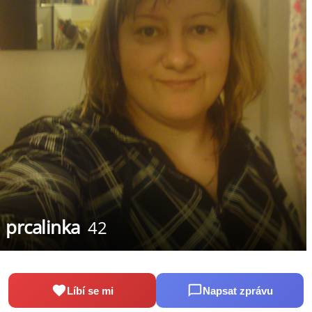
prcalinka
42
Líbí se mi
Napsat zprávu