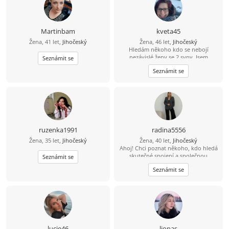
Martinbam
kveta45
Žena, 41 let,
Jihočeský
Žena, 46 let,
Jihočeský
Hledám někoho kdo se nebojí
nezávislé ženy se 2 syny. Jsem
Seznámit se
pracovitá, usměvavá, zodpovědná
Seznámit se
máma. Já a kluci hledáme parťáka se
smyslem pro zodpovědnost,
usměvavého, prostě fajn muže,
kamaráda.
ruzenka1991
radina5556
Žena, 35 let,
Jihočeský
Žena, 40 let,
Jihočeský
Ahoj! Chci poznat někoho, kdo hledá
skutečné spojení a společnou
Seznámit se
budoucnost. Pokud chceš, pošli mi
Seznámit se
svůj "е-mаil" – je to jednoduché a bez
poplatků. Čekám na tvou zprávu!
lucie46
lionas