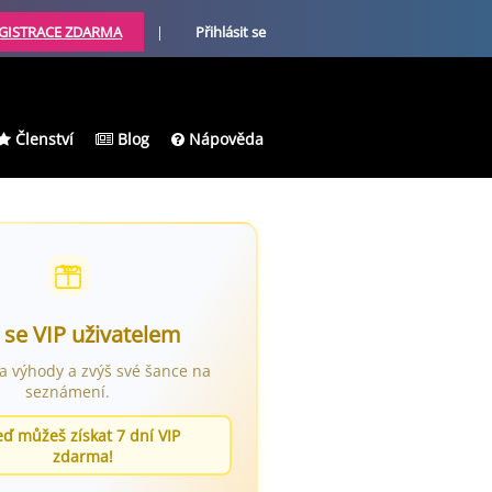
GISTRACE ZDARMA
|
Přihlásit se
Členství
Blog
Nápověda
 se VIP uživatelem
ra výhody a zvýš své šance na
seznámení.
eď můžeš získat 7 dní VIP
zdarma!