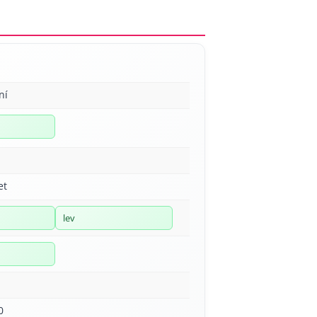
ní
et
lev
0