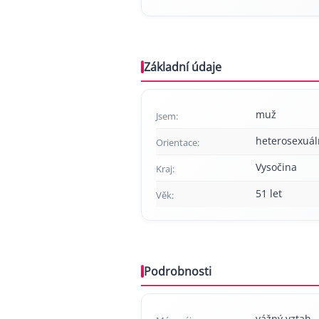
Základní údaje
muž
Jsem:
heterosexuál
Orientace:
Vysočina
Kraj:
51 let
Věk:
Podrobnosti
vážný vztah