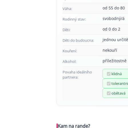
od 55 do 80
Váha:
svobodný/á
Rodinný stav:
od 0 do 2
Děti:
jednou určitě
Děti do budoucna:
nekouří
Kouření:
příležitostně
Alkohol:
Povaha ideálního
klidná
partnera:
tolerantn
obětavá
Kam na rande?