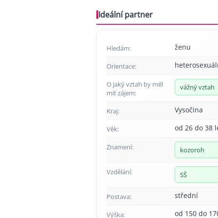
Ideální partner
ženu
Hledám:
heterosexuál
Orientace:
O jaký vztah by měl
vážný vztah
mít zájem:
Vysočina
Kraj:
od 26 do 38 l
Věk:
Znamení:
kozoroh
Vzdělání:
SŠ
střední
Postava:
od 150 do 17
Výška: