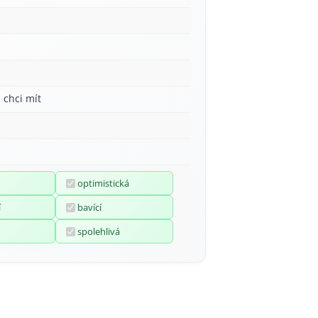
 chci mít
optimistická
í
bavící
spolehlivá