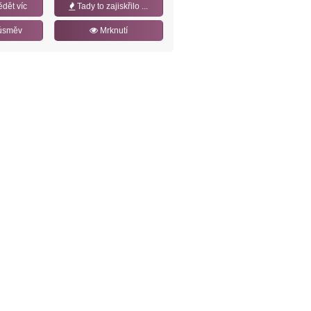
ědět víc
Tady to zajiskřilo ...
úsměv
Mrknutí