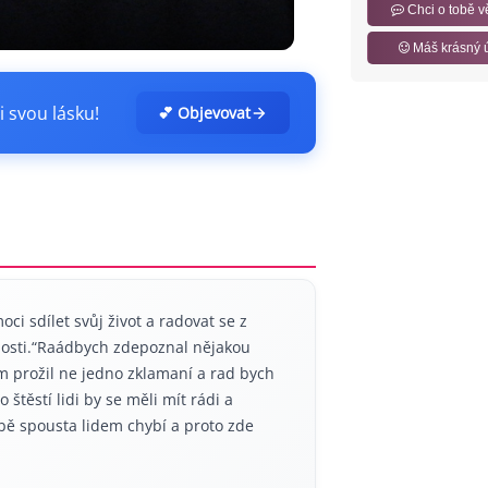
Chci o tobě v
Máš krásný 
i svou lásku!
💕 Objevovat
i sdílet svůj život a radovat se z
nosti.“Raádbych zdepoznal nějakou
m prožil ne jedno zklamaní a rad bych
těstí lidi by se měli mít rádi a
bě spousta lidem chybí a proto zde