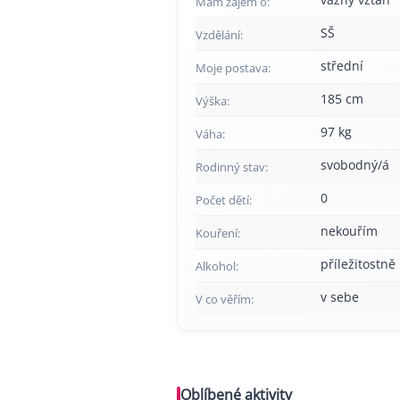
Mám zájem o:
SŠ
Vzdělání:
střední
Moje postava:
185 cm
Výška:
97 kg
Váha:
svobodný/á
Rodinný stav:
0
Počet dětí:
nekouřím
Kouření:
příležitostně
Alkohol:
v sebe
V co věřím:
Oblíbené aktivity