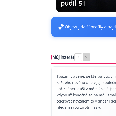
pudil
51
💕
Objevuj další profily a najd
Můj inzerát
<
>
Toužím po ženě, se kterou budu moc
každého nového dne v její společ
spřízněnou duši v mém životě jse
kdyby už konečně se na mě usmalo š
tolerovat navzajem to v dnešní do
hledám svou životní lásku