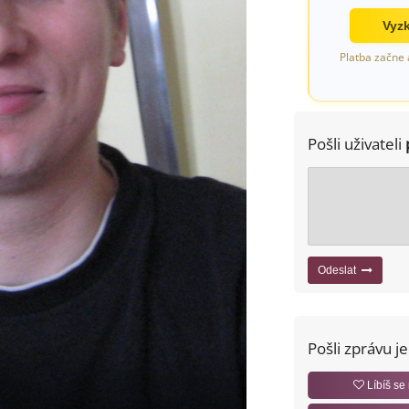
Vyzk
Platba začne 
Pošli uživateli
Odeslat
Pošli zprávu j
Líbíš se