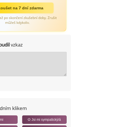
oušet na 7 dní zdarma
až po skončení zkušební doby. Zrušit
můžeš kdykoliv.
pudil
vzkaz
edním klikem
 mi
Jsi mi sympatický/á