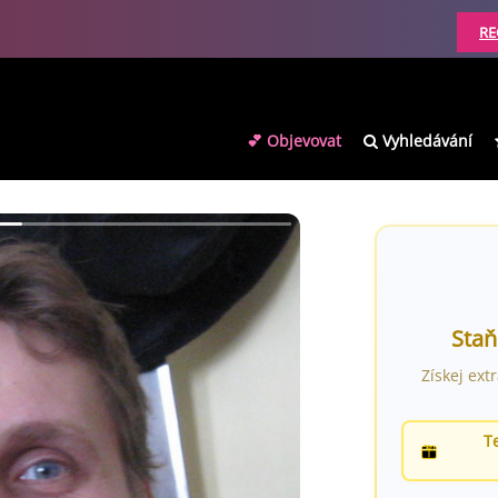
RE
💕 Objevovat
Vyhledávání
Staň
Získej ext
T