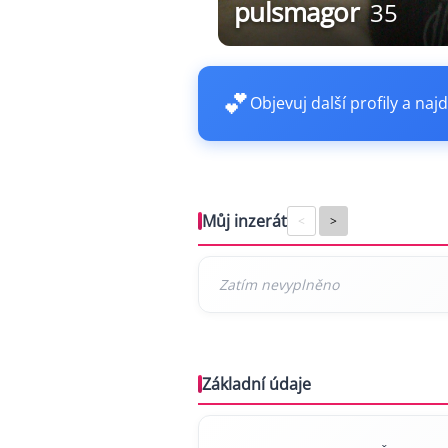
pulsmagor
35
💕
Objevuj další profily a najd
Můj inzerát
<
>
Základní údaje