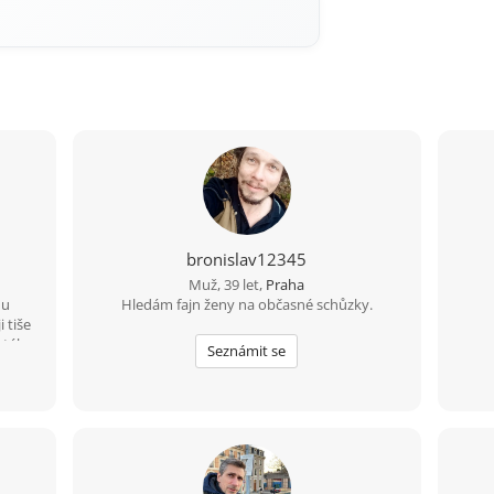
bronislav12345
Muž, 39 let,
Praha
hu
Hledám fajn ženy na občasné schůzky.
i tiše
tále
Seznámit se
ílet