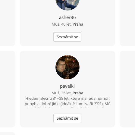
asher86
Muž, 40 let,
Praha
Seznámit se
pavelkl
Muž, 35 let,
Praha
Hledám slečnu 31–38 let, která má ráda humor,
pohyb a dobré jídlo (ideálně i umí vařit ????). Mě
baví lyžování, bowling a dlouhé jízdy na kole –
80 km beru jako výzvu, ne utrpení. Hledám
Seznámit se
někoho, s kým bude fajn nejen na výletě, ale i
doma u večeře.