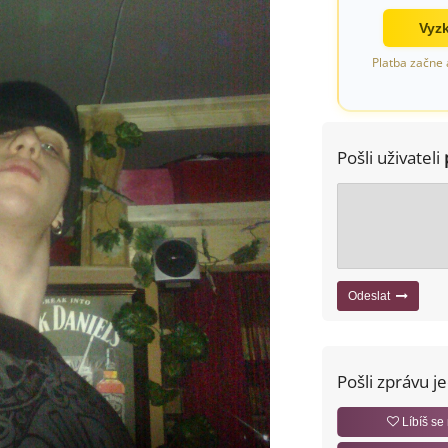
Vyzk
Platba začne 
Pošli uživateli
Odeslat
Pošli zprávu j
Líbíš se