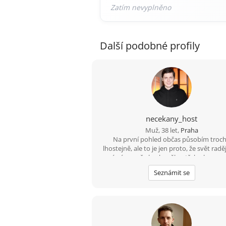
Další podobné profily
necekany_host
Muž, 38 let,
Praha
Na první pohled občas působím troc
lhostejně, ale to je jen proto, že svět raděj
vnímám, než abych měl potřebu ho neus
komentovat. Pokud se se mnou naučíš sd
Seznámit se
tohle ticho, jiskra přeskočí sama.