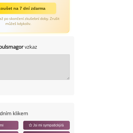
oušet na 7 dní zdarma
až po skončení zkušební doby. Zrušit
můžeš kdykoliv.
pulsmagor
vzkaz
edním klikem
 mi
Jsi mi sympatický/á