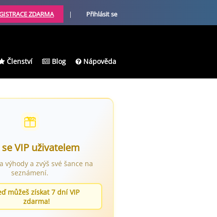
GISTRACE ZDARMA
|
Přihlásit se
Členství
Blog
Nápověda
 se VIP uživatelem
ra výhody a zvýš své šance na
seznámení.
eď můžeš získat 7 dní VIP
zdarma!