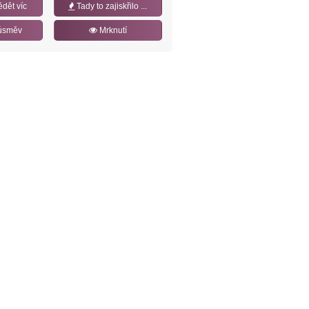
ědět víc
Tady to zajiskřilo ...
úsměv
Mrknutí