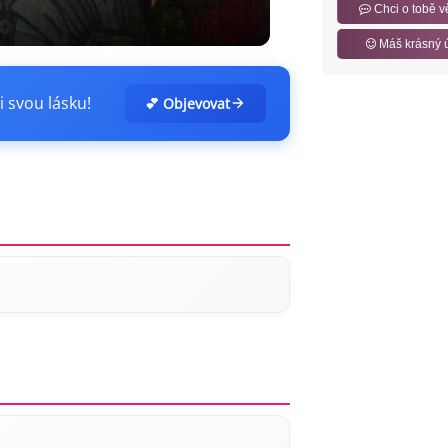
Chci o tobě v
Máš krásný 
i svou lásku!
💕 Objevovat