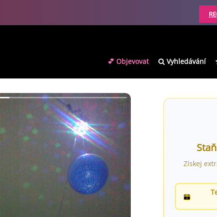
RE
💕 Objevovat
Vyhledávání
Staň
Získej ext
T