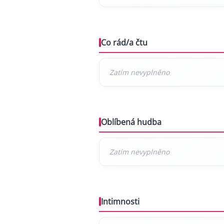
Co rád/a čtu
Oblíbená hudba
Intimnosti