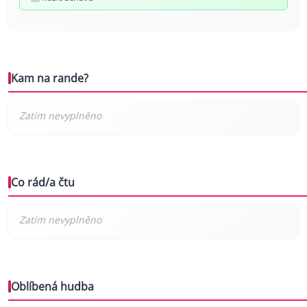
Kam na rande?
Co rád/a čtu
Oblíbená hudba