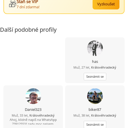
🎁
Staň se VIP
Vyzkoušet
7 dní zdarma!
Další podobné profily
has
Muž, 27 let,
Královéhradecký
Seznámit se
Daniel323
biker87
Muž, 33 let,
Královéhradecký
Muž, 38 let,
Královéhradecký
Ahoj, klidně napiš na WhatsApp
739125531 tady moc nejsem.
Seznámit se