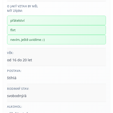
O JAKÝ VZTAH BY MĚL
MÍT ZÁJEM:
přátelství
flirt
nevím, ještě uvidíme ;-)
VĚK:
od 16 do 20 let
POSTAVA:
štíhlá
RODINNÝ STAV:
svobodný/á
ALKOHOL: