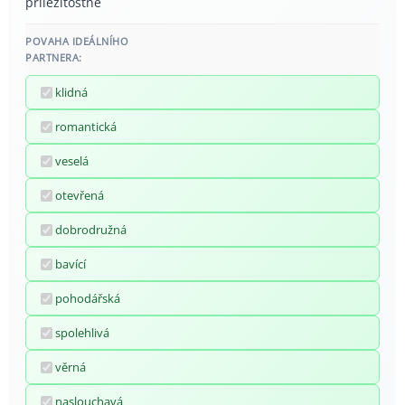
příležitostně
POVAHA IDEÁLNÍHO
PARTNERA:
klidná
romantická
veselá
otevřená
dobrodružná
bavící
pohodářská
spolehlivá
věrná
naslouchavá