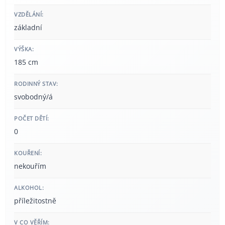
VZDĚLÁNÍ:
základní
VÝŠKA:
185 cm
RODINNÝ STAV:
svobodný/á
POČET DĚTÍ:
0
KOUŘENÍ:
nekouřím
ALKOHOL:
příležitostně
V CO VĚŘÍM: