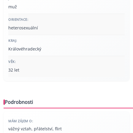
muž
ORIENTACE:
heterosexuální
KRAJ:
Královéhradecký
VĚK:
32 let
Podrobnosti
MÁM ZÁJEM O:
vážný vztah, přátelství, flirt