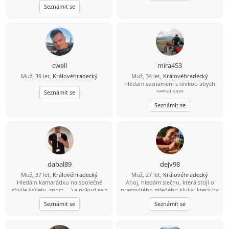
Seznámit se
cwell
mira453
Muž, 39 let,
Královéhradecký
Muž, 34 let,
Královéhradecký
hledam seznameni s divkou abych
nebyl sam
Seznámit se
Seznámit se
dabal89
dejv98
Muž, 37 let,
Královéhradecký
Muž, 27 let,
Královéhradecký
Hledám kamarádku na společné
Ahoj, hledám slečnu, která stojí o
chvíle (výlety, sport, ...) a pokud se z
pracovitého mladého kluka, který by
toho vyklube něco víc, budu velmi
rád poznal milou, pracovitou
Seznámit se
Seznámit se
rád ... :-)
polovičku, pracuji v zemědělství,
takže bych byl rád, kdyby tolerovala
lásku ke zvířatům, a přírodě. Osobě
mohu říci, že jsem upřímný,