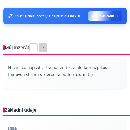
💕
Objevuj další profily a najdi svou lásku!
💕 Objevovat
Můj inzerát
<
>
Nevím co napsat :-P snad jen to že hledám nějakou
fajnovou slečnu s kterou si budu rozumět ;)
Základní údaje
JSEM: