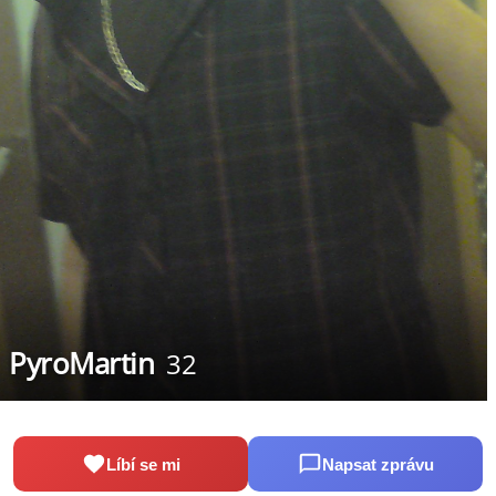
PyroMartin
32
Líbí se mi
Napsat zprávu