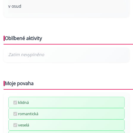
v osud
Oblíbené aktivity
Moje povaha
klidná
romantická
veselá