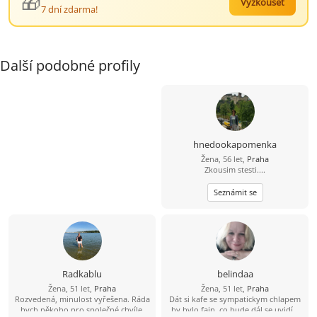
🎁
Vyzkoušet
7 dní zdarma!
Další podobné profily
hnedookapomenka
Žena, 56 let,
Praha
Zkousim stesti....
Seznámit se
Radkablu
belindaa
Žena, 51 let,
Praha
Žena, 51 let,
Praha
Rozvedená, minulost vyřešena. Ráda
Dát si kafe se sympatickym chlapem
bych někoho pro společné chvíle.
by bylo fajn, co bude dál,se uvidí...