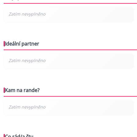
Ideální partner
Kam na rande?
Co rád/a čtu