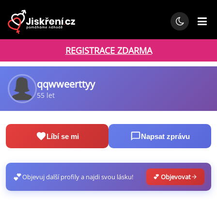
REGISTRACE ZDARMA
qqwweerttyy
55 let
Líbí se mi
Napsat zprávu
💕
Objevuj další profily a najdi svou lásku!
💕 Objevovat