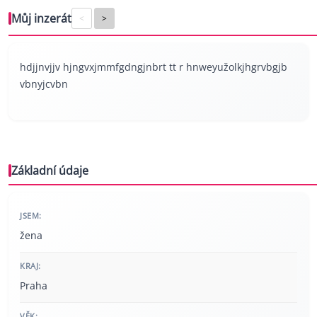
Můj inzerát
<
>
hdjjnvjjv hjngvxjmmfgdngjnbrt tt r hnweyužolkjhgrvbgjb
vbnyjcvbn
Základní údaje
JSEM:
žena
KRAJ:
Praha
VĚK: