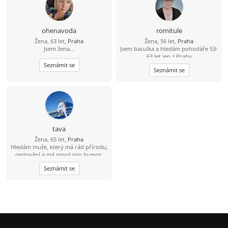
ohenavoda
romitule
Žena, 63 let,
Praha
Žena, 56 let,
Praha
Jsem žena...
Jsem baculka a hledám pohodáře 53-
63 let jen z Prahy
Seznámit se
Seznámit se
tava
Žena, 65 let,
Praha
Hledám muže, který má rád přírodu,
cestování a má smysl pro humor.
Seznámit se