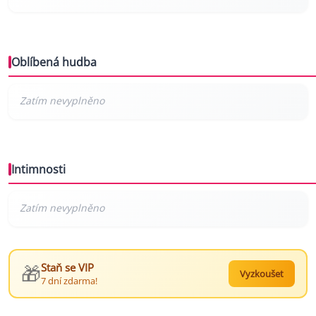
Oblíbená hudba
Intimnosti
🎁
Staň se VIP
Vyzkoušet
7 dní zdarma!