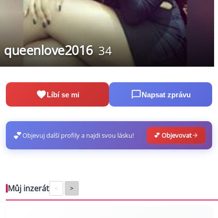
queenlove2016
34
Líbí se mi
Napsat zprávu
💕
Objevuj další profily a najdi svou lásku!
💕 Objevovat
Můj inzerát
<
>