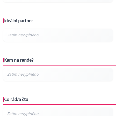
Ideální partner
Kam na rande?
Co rád/a čtu