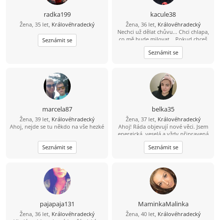
radka199
kacule38
Žena, 35 let,
Královéhradecký
Žena, 36 let,
Královéhradecký
Nechci už dělat chůvu... Chci chlapa,
co mě bude milovat... Pokud chceš
Seznámit se
doma královnu, chovej se ke mě
Seznámit se
jako král. Pokud se budeš chovat
jako vůl, budeš mít doma krávu,
nebo taky nikoho...
marcela87
belka35
Žena, 39 let,
Královéhradecký
Žena, 37 let,
Královéhradecký
Ahoj, nejde se tu někdo na vše hezké
Ahoj! Ráda objevují nové věci. Jsem
….
energická, veselá a vždy připravená
na dobrodružství. Ve volném čase
Seznámit se
Seznámit se
ráda chodím do parků, čtu knihy
(zejména detektivky a
psychoanalýzu), poslouchám hudbu
a zkouším nové recepty v kuchyni.
Cením si upřímnosti, schopnosti
smát se sama sobě a trávit čas s
zajímavými lidmi. Mám sen najít
někoho, kdo bude mým partnerem
pajapaja131
MaminkaMalinka
nejen v životě, ale i na cestách, ve
Žena, 36 let,
Královéhradecký
Žena, 40 let,
Královéhradecký
sportu a prostě v každodenních