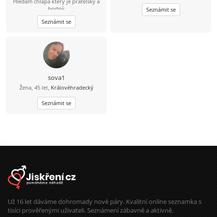
Hledám chlapa který je přátelský a
radostech. Pokud i ty věříš na
hodný
kouzlo náhodných setkání a chceš
Seznámit se
sdílet zajímavé okamžiky, napiš mi!
Seznámit se
sova1
Žena, 45 let,
Královéhradecký
Seznámit se
Už 16 let dáváme dohromady nové páry. Kvalitní online seznamka s
tisíci prověřenými uživateli. Seznámení zábavně a aktivně.