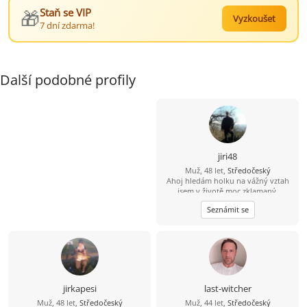
🎁
Staň se VIP
Vyzkoušet
7 dní zdarma!
Další podobné profily
jiri48
Muž, 48 let,
Středočeský
Ahoj hledám holku na vážný vztah
jsem v životě moc zklamaný.
Seznámit se
jirkapesi
last-witcher
Muž, 48 let,
Středočeský
Muž, 44 let,
Středočeský