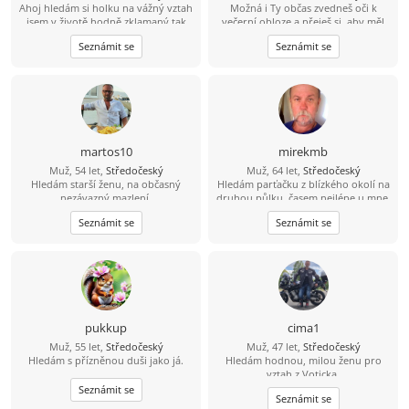
Ahoj hledám si holku na vážný vztah
Možná i Ty občas zvedneš oči k
jsem v životě hodně zklamaný tak
večerní obloze a přeješ si, aby měl
doufám že si zde holku najdu.
někdo radost z každého dne, který s
Seznámit se
Seznámit se
Pokud se budu líbit nějaké holce tak
Tebou může sdílet. Právě Tebe bych
tady je moje číslo 704 124183 můžete
rád poznal.
mi rovnou zavolat.
martos10
mirekmb
Muž, 54 let,
Středočeský
Muž, 64 let,
Středočeský
Hledám starší ženu, na občasný
Hledám parťačku z blízkého okolí na
nezávazný mazlení.
druhou půlku, časem nejlépe u mne,
nekuřačka, drobná postava
Seznámit se
Seznámit se
výhodou...
pukkup
cima1
Muž, 55 let,
Středočeský
Muž, 47 let,
Středočeský
Hledám s přízněnou duši jako já.
Hledám hodnou, milou ženu pro
vztah z Voticka.
Seznámit se
Seznámit se