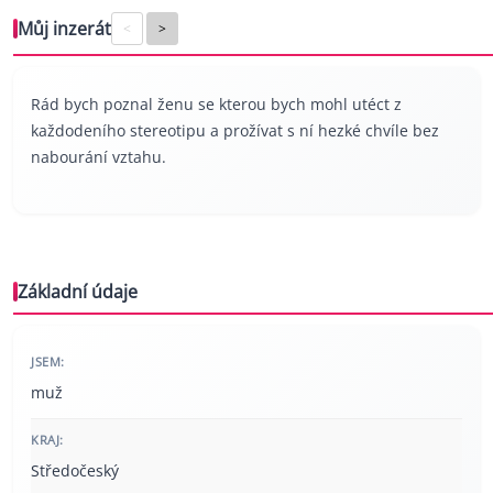
Můj inzerát
<
>
Rád bych poznal ženu se kterou bych mohl utéct z
každodeního stereotipu a prožívat s ní hezké chvíle bez
nabourání vztahu.
Základní údaje
JSEM:
muž
KRAJ:
Středočeský