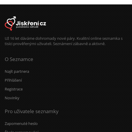
Už 16 let dáváme dohromady nové páry. Kvalitní online seznamka s
tisíci prověřenými uživateli. Seznámení zábavně a aktivně.
O Seznamce
Najít partnera
Přihlášení
Registrace
Novinky
Pro uživatele seznamky
Zapomenuté heslo