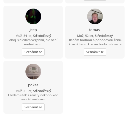
Jeep
tomas-
Muž, 54 let,
Středočeský
Muž, 52 let,
Středočeský
Ahoj :) hledám veganku, ale není
Hledám hodnou a pohodovou ženu.
podmínkou.
Prostě ženu, kterou budu milovat a
budu se na ní těšit.
Seznámit se
Seznámit se
pokas
Muž, 51 let,
Středočeský
Hledám úťek z reality nekoho kdo
ma rád wellness.
Seznámit se