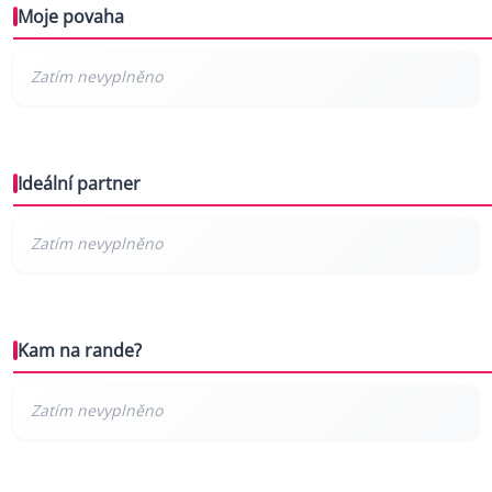
Moje povaha
Ideální partner
Kam na rande?