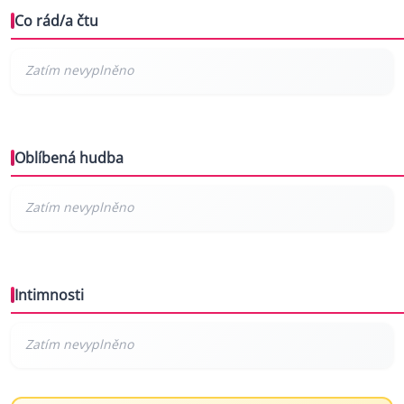
Co rád/a čtu
Oblíbená hudba
Intimnosti