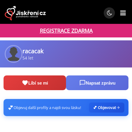
REGISTRACE ZDARMA
racacak
54 let
Líbí se mi
Napsat zprávu
💕
Objevuj další profily a najdi svou lásku!
💕 Objevovat