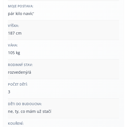
MOJE POSTAVA:
pár kilo navíc'
VÝŠKA:
187 cm
VÁHA:
105 kg
RODINNÝ STAV:
rozvedený/á
POČET DĚTÍ:
3
DĚTI DO BUDOUCNA:
ne, ty, co mám už stačí
KOUŘENÍ: