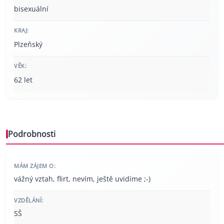
bisexuální
KRAJ:
Plzeňský
VĚK:
62 let
Podrobnosti
MÁM ZÁJEM O:
vážný vztah, flirt, nevím, ještě uvidíme ;-)
VZDĚLÁNÍ:
SŠ