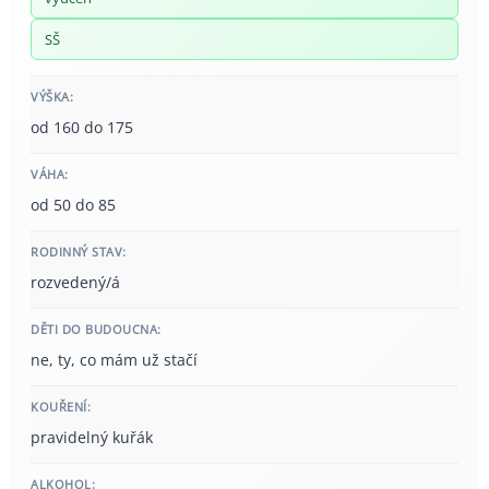
SŠ
VÝŠKA:
od 160 do 175
VÁHA:
od 50 do 85
RODINNÝ STAV:
rozvedený/á
DĚTI DO BUDOUCNA:
ne, ty, co mám už stačí
KOUŘENÍ:
pravidelný kuřák
ALKOHOL: