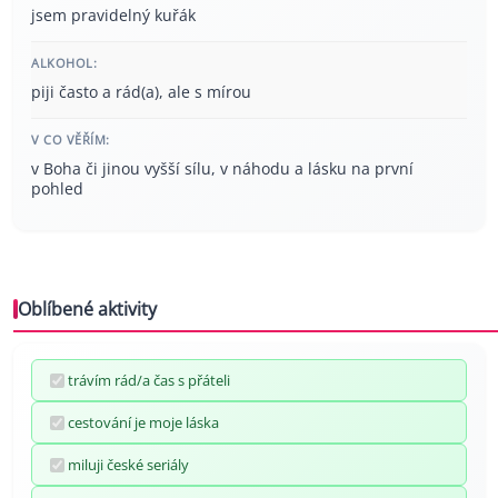
jsem pravidelný kuřák
ALKOHOL:
piji často a rád(a), ale s mírou
V CO VĚŘÍM:
v Boha či jinou vyšší sílu, v náhodu a lásku na první
pohled
Oblíbené aktivity
trávím rád/a čas s přáteli
cestování je moje láska
miluji české seriály