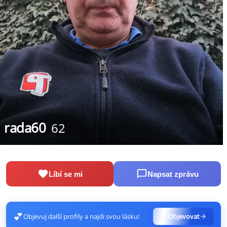
rada60
62
Líbí se mi
Napsat zprávu
💕
Objevuj další profily a najdi svou lásku!
💕 Objevovat