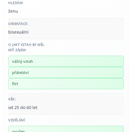
HLEDÁM:
ženu
ORIENTACE:
bisexuální
O JAKÝ VZTAH BY MĚL
MÍT ZÁJEM:
vážný vztah
přátelství
flirt
VĚK:
od 25 do 60 let
VZDĚLÁNÍ:
vyučen