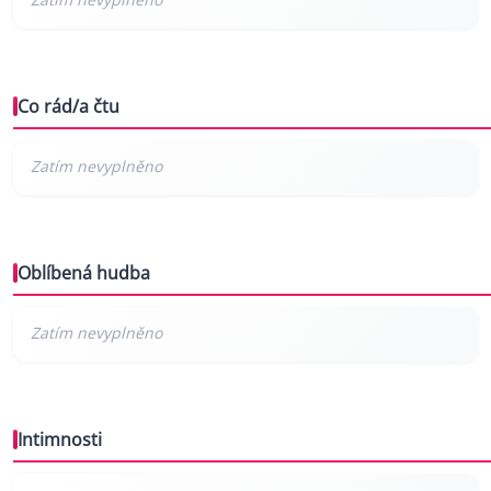
Co rád/a čtu
Oblíbená hudba
Intimnosti