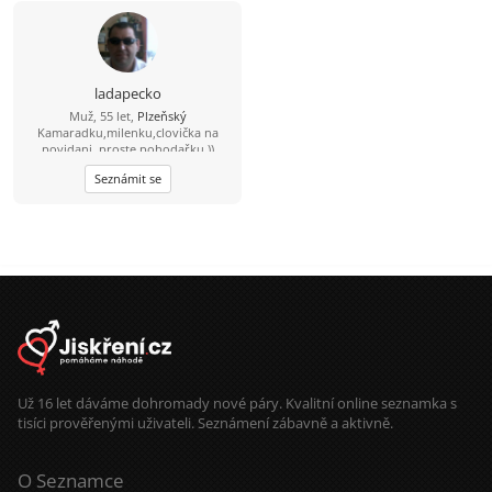
ladapecko
Muž, 55 let,
Plzeňský
Kamaradku,milenku,clovička na
povidani, proste pohodařku ))
Seznámit se
Už 16 let dáváme dohromady nové páry. Kvalitní online seznamka s
tisíci prověřenými uživateli. Seznámení zábavně a aktivně.
O Seznamce