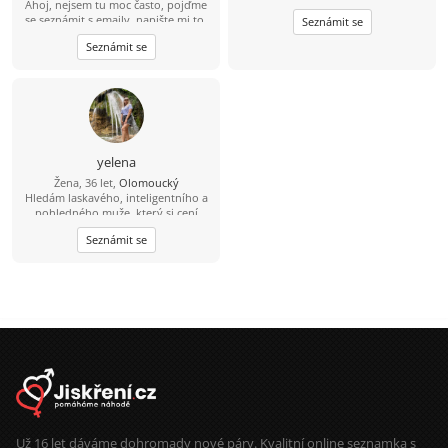
Ahoj, nejsem tu moc často, pojďme
se seznámit s emaily, napište mi to,
Seznámit se
ráda bych tam o sobě řekla.
Seznámit se
yelena
Žena, 36 let,
Olomoucký
Hledám laskavého, inteligentního a
pohledného muže, který si cení
upřímnosti a miluje pohodlí.
Seznámit se
Už 16 let dáváme dohromady nové páry. Kvalitní online seznamka s