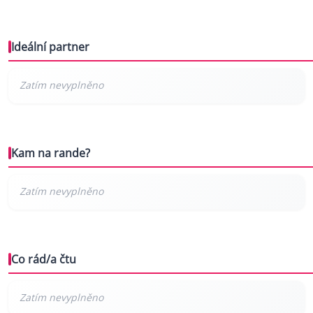
Ideální partner
Kam na rande?
Co rád/a čtu