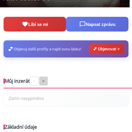
Líbí se mi
Napsat zprávu
💕
Objevuj další profily a najdi svou lásku!
💕 Objevovat
Můj inzerát
<
>
Základní údaje