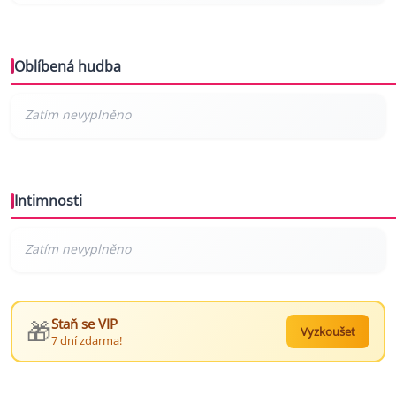
Oblíbená hudba
Intimnosti
🎁
Staň se VIP
Vyzkoušet
7 dní zdarma!