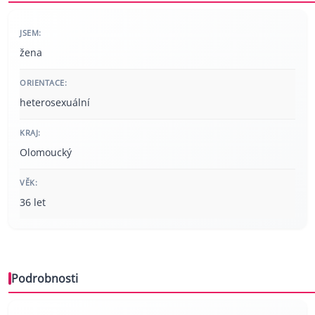
JSEM:
žena
ORIENTACE:
heterosexuální
KRAJ:
Olomoucký
VĚK:
36 let
Podrobnosti