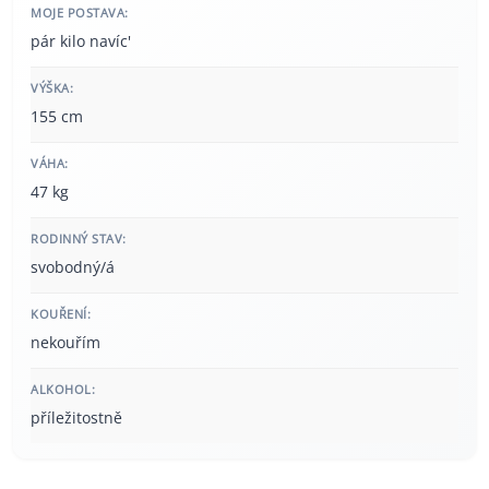
MOJE POSTAVA:
pár kilo navíc'
VÝŠKA:
155 cm
VÁHA:
47 kg
RODINNÝ STAV:
svobodný/á
KOUŘENÍ:
nekouřím
ALKOHOL:
příležitostně