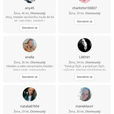
any45
charlotte193837
Žena, 46 let,
Olomoucký
Žena, 29 let,
Olomoucký
Ahoj, hledám seriózního muže 44-54
let, nekuřáka, ideálně z
Seznámit se
Olomouckého kraje.
Seznámit se
enella
Lilith91
Žena, 36 let,
Olomoucký
Žena, 34 let,
Olomoucký
Hledám a stále nenacházím,hledám
"Existují čtyři, a právě jen čtyři,
Váný vztah ,tolerantního
způsoby, kterými přicházíme do
muže,pracujícího a hodného naopak
kontaktu s okolním světem. A jsme
Seznámit se
Seznámit se
mu mohu nabídnout svvé srdce a
oceňováni a hodnoceni právě podle
svou Lásku !!!jen vážně!!Hledám i
těchto čtyř kritérií: co děláme, jak
nové přátelé,jak se říká kamarádů
vypadáme, co říkáme a jak to
není nikdy dost :o))
říkáme." :))
natalia87654
marieklara1
Žena, 29 let,
Olomoucký
Žena, 30 let,
Olomoucký