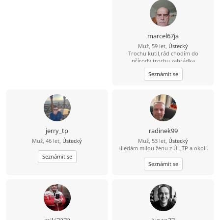
marcel67ja
Muž, 59 let,
Ústecký
Trochu kutil,rád chodím do
přírody,trochu zahrádka
Seznámit se
jerry_tp
radinek99
Muž, 46 let,
Ústecký
Muž, 53 let,
Ústecký
Hledám milou ženu z ÚL,TP a okolí.
Seznámit se
Seznámit se