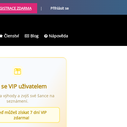
GISTRACE ZDARMA
|
Přihlásit se
Členství
Blog
Nápověda
 se VIP uživatelem
ra výhody a zvýš své šance na
seznámení.
eď můžeš získat 7 dní VIP
zdarma!