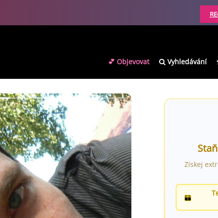
RE
💕 Objevovat
Vyhledávání
Staň
Získej ext
T