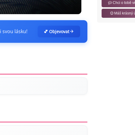
Chci o tobě v
Máš krásný 
i svou lásku!
💕 Objevovat