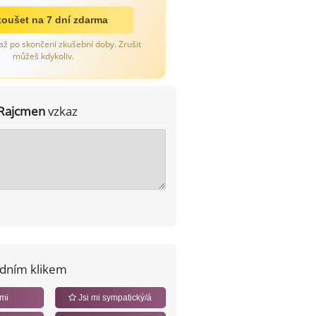
oušet na 7 dní zdarma
až po skončení zkušební doby. Zrušit
můžeš kdykoliv.
Rajcmen
vzkaz
edním klikem
 mi
Jsi mi sympatický/á