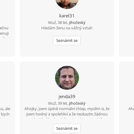
karel31
Muž, 38 let,
Jihočeský
lečnu
Hledám ženu na vážný vztah
enuji
arého
Seznámit se
ju v
é
edám
 dál,
sem
ndu a
. Když
 výlet
ím
Spíš
jenda39
okážu
emně
Muž, 39 let,
Jihočeský
apiš a
u, ale
Ahojky, jsem úplně normální chlap, myslím si, že
Aho
d bych
 kafe
jsem hodný a spolehliví a že nezkazím žádnou
 Jsem
srandu. Hledám k sobě partnerku na společnou
vořím,
a pohodovou cestu životem. Malé dítě není
Seznámit se
ět bez
překážkou????