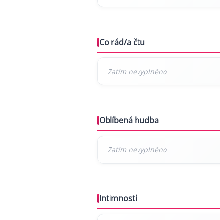
Co rád/a čtu
Oblíbená hudba
Intimnosti