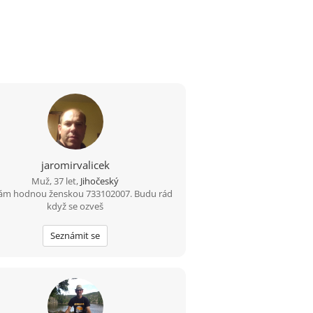
jaromirvalicek
Muž, 37 let,
Jihočeský
ám hodnou ženskou 733102007. Budu rád
když se ozveš
Seznámit se