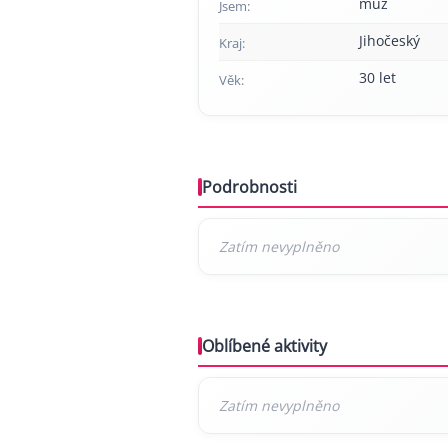
muž
Jsem:
Jihočeský
Kraj:
30 let
Věk:
Podrobnosti
Oblíbené aktivity