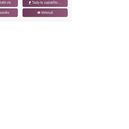
ědět víc
Tady to zajiskřilo ...
úsměv
Mrknutí