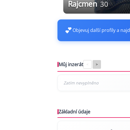
Rajcmen
30
💕
Objevuj další profily a najd
Můj inzerát
<
>
Základní údaje