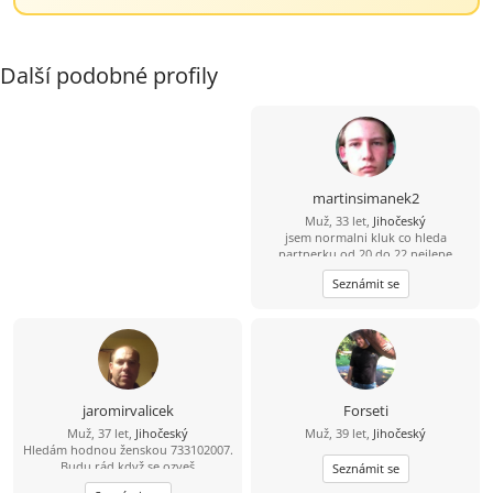
Další podobné profily
martinsimanek2
Muž, 33 let,
Jihočeský
jsem normalni kluk co hleda
partnerku od 20 do 22 nejlepe
Seznámit se
jaromirvalicek
Forseti
Muž, 37 let,
Jihočeský
Muž, 39 let,
Jihočeský
Hledám hodnou ženskou 733102007.
Budu rád když se ozveš
Seznámit se