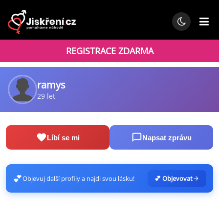
REGISTRACE ZDARMA
ramys
29 let
Líbí se mi
Napsat zprávu
💕
Objevuj další profily a najdi svou lásku!
💕 Objevovat