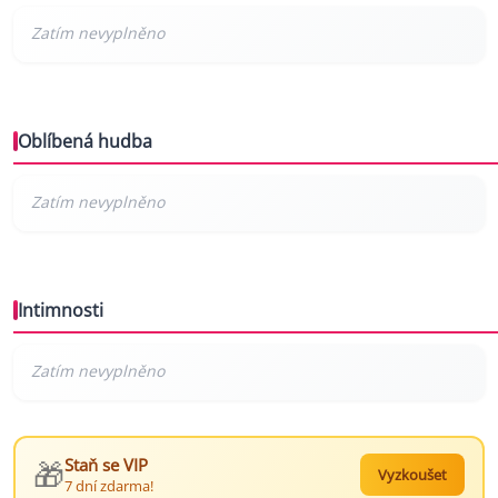
Oblíbená hudba
Intimnosti
🎁
Staň se VIP
Vyzkoušet
7 dní zdarma!