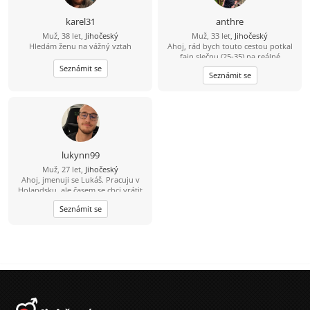
karel31
anthre
Muž, 38 let,
Jihočeský
Muž, 33 let,
Jihočeský
Hledám ženu na vážný vztah
Ahoj, rád bych touto cestou potkal
fajn slečnu (25-35) na reálné
seznámení. Že se sice jmenuji Dědek,
Seznámit se
Seznámit se
ale ve svých 33 letech mám do
starého železa ještě daleko. ????
Bydlím a funguju v oblasti Třeboň –
Trhové Sviny – České Budějovice.
Jsem v tomhle realista a hledám
parťačku z okolí, abychom k sobě
neměli dál, než na jedno rozumné
dojetí autem. Jsem spolehlivý chlap,
lukynn99
co nezkazí žádnou srandu a raději
Muž, 27 let,
Jihočeský
než davy vyhledává klidnější místa.
Ahoj, jmenuji se Lukáš. Pracuju v
Když je čas a počasí, sbalím batoh a
Holandsku, ale časem se chci vrátit
jdu na lehčí výlet do přírody, kde si
zpátky do Česka a rád bych už
čistím hlavu a natáčím zajímavá
Seznámit se
poznal někoho normálního do
místa. Dokonalost nehledám. Spíš
života. Jsem spíš člověk do reálného
přirozenou pohodu – někoho, s kým
života rád něco tvořím, kutím, občas
se dokážu společně zasmát,
vařím a neumím jen tak sedět bez
popovídat, ale i příjemně mlčet.
cíle. Mám rád humor, upřímnost,
Dopisování beru jen jako začátek.
klidnou energii a lidi, co si na nic
Napiš a po pár větách se raději
nehrají. Nehledám dokonalost, spíš
uvidíme naživo u kafe nebo na
někoho, s kým si budeme rozumět i
procházce.
v obyčejných dnech. A pokud tě
zajímá víc, klidně napiš.