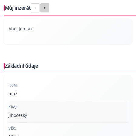
Můj inzerát
<
>
Ahoj jen tak
Základní údaje
JSEM:
muž
KRAJ:
Jihočeský
VĚK: