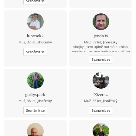
Seznámit se
lubosek2
jenda39
Muž, 32 let,
Jihočeský
Muž, 39 let,
Jihočeský
Ahojky, jsem úplně normální chlap,
myslím si, že jsem hodný a spolehliví
Seznámit se
a že nezkazím žádnou srandu.
Seznámit se
Hledám k sobě partnerku na
společnou a pohodovou cestu
životem. Malé dítě není
překážkou????
guiltyspark
90venca
Muž, 38 let,
Jihočeský
Muž, 35 let,
Jihočeský
Seznámit se
Seznámit se