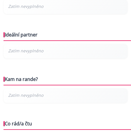
Ideální partner
Kam na rande?
Co rád/a čtu