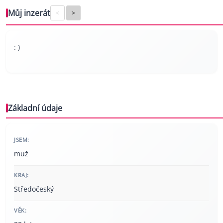
Můj inzerát
<
>
: )
Základní údaje
JSEM:
muž
KRAJ:
Středočeský
VĚK: