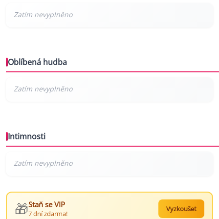
Oblíbená hudba
Intimnosti
🎁
Staň se VIP
Vyzkoušet
7 dní zdarma!