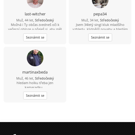
last-witcher
pepa34
Muž, 44 let,
Středočeský
Muž, 34 let,
Středočeský
Možná i Ty občas zvedneš oči k
Jsem 34letý singl kluk mladšího
večerní obloze a přeješ si, aby měl
vzhledu, klidnější povahy a hledám
někdo radost z každého dne, který s
hodnou ženu pro život. Mám rád
Seznámit se
Seznámit se
Tebou může sdílet. Právě Tebe bych
život, přírodu, sport a lidi se
rád poznal.
smyslem pro humor. Hledáš
partnera s otevřeným srdcem na
celý život? Tak se mi prosím ozvi
kdykoliv. Omlouvám se, ale na
nabídky starších žen přes 35
nereaguji.....
martinaxbeda
Muž, 46 let,
Středočeský
hledam holku třeba jen
kamaradku...
Seznámit se