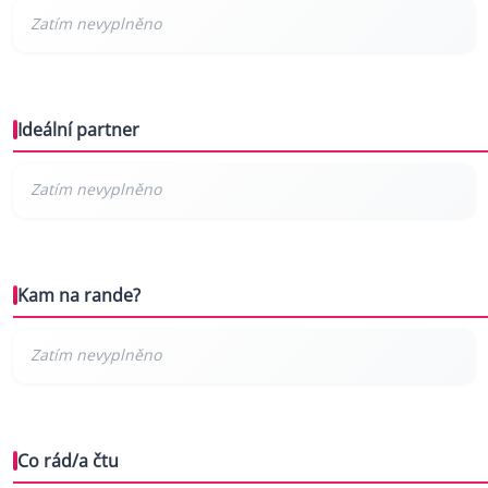
Ideální partner
Kam na rande?
Co rád/a čtu