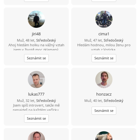
sympatická polovička, ženského
tady je moje číslo 704 124183 můžete
pohlaví.
mi rovnou zavolat.
jiri48
cima1
Muž, 48 let,
Středočeský
Muž, 47 let,
Středočeský
Ahoj hledám holku na vážný vztah
Hledám hodnou, milou ženu pro
jsem v životě moc zklamaný.
vztah z Voticka.
Seznámit se
Seznámit se
lukas777
honzacz
Muž, 32 let,
Středočeský
Muž, 40 let,
Středočeský
Jsem spíš introvert, takže mě
nenajdeš na každém večírku.
Seznámit se
Mnohem raději si užiju pohodový
Seznámit se
večer, procházku nebo hezký výlet.
Hledám holku, se kterou nám bude
dobře i v obyčejných chvílích. Když
si budeme rozumět, všechno ostatní
přijde samo