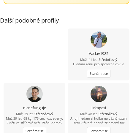
Další podobné profily
Vaclav1985
Muž, 41 let,
Středočeský
Hledám ženu pro společné chvíle
Seznámit se
nicnefunguje
jirkapesi
Muž, 39 let,
Středočeský
Muž, 48 let,
Středočeský
Muž 39 let, 68 kg, 173 cm, rozvedený,
Ahoj hledám si holku na vážný vztah
2 děti ve střídavé péči. Práci, domov
jsem v životě hodně zklamaný tak
mám. O sebe a o děti se dokážu
doufám že si zde holku najdu.
Seznámit se
Seznámit se
postarat. Jen mi chybí ta druhá
Pokud se budu líbit nějaké holce tak