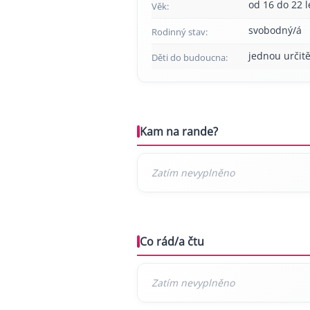
od 16 do 22 l
Věk:
svobodný/á
Rodinný stav:
jednou určitě
Děti do budoucna:
Kam na rande?
Co rád/a čtu