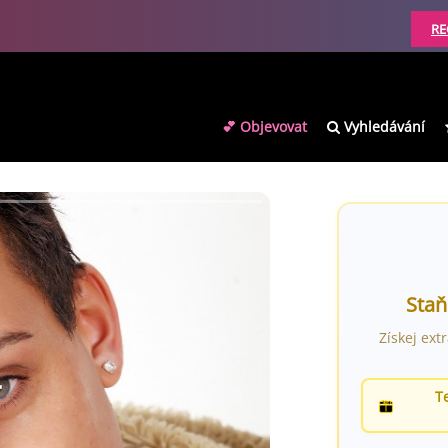
RE
💕 Objevovat
Vyhledávání
Staň
Získej ext
T