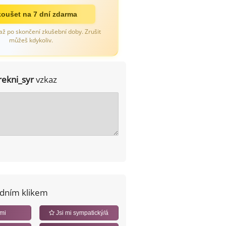
oušet na 7 dní zdarma
až po skončení zkušební doby. Zrušit
můžeš kdykoliv.
rekni_syr
vzkaz
edním klikem
 mi
Jsi mi sympatický/á