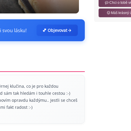
Chci o tobě v
Máš krásný 
i svou lásku!
💕 Objevovat
nej klučina, co je pro každou
d sám tak hledám i touhle cestou :-)
povím opravdu každýmu.. Jestli se chceš
i fakt radost :-)