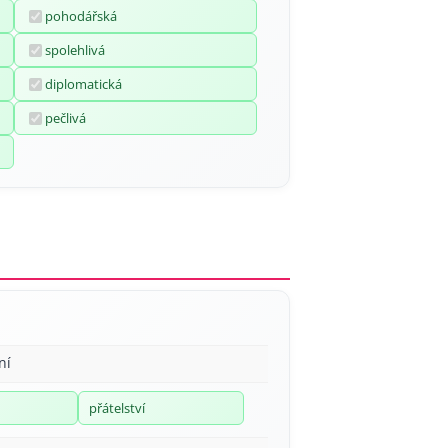
pohodářská
spolehlivá
diplomatická
pečlivá
ní
přátelství