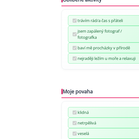
trávím rád/a čas s přáteli
jsem zapálený fotograf /
fotografka
baví mě procházky v přírodě
nejraději ležím u moře a relaxuji
Moje povaha
klidná
netrpělivá
veselá