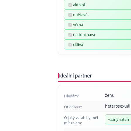
aktivní
obětavá
věrná
naslouchavá
citlivá
Ideální partner
ženu
Hledám:
heterosexuál
Orientace:
O jaký vztah by měl
vážný vztah
mít zájem: