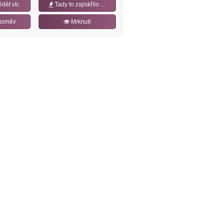
ědět víc
Tady to zajiskřilo ...
úsměv
Mrknutí