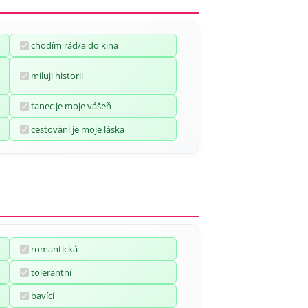
chodím rád/a do kina
miluji historii
tanec je moje vášeň
cestování je moje láska
romantická
tolerantní
bavící