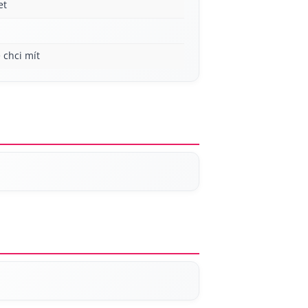
et
 chci mít