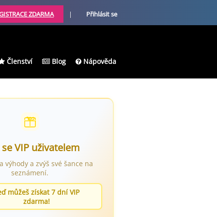
GISTRACE ZDARMA
|
Přihlásit se
Členství
Blog
Nápověda
 se VIP uživatelem
ra výhody a zvýš své šance na
seznámení.
eď můžeš získat 7 dní VIP
zdarma!