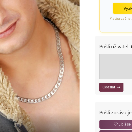
Vyzk
Platba začne 
Pošli uživateli
Odeslat
Pošli zprávu j
Líbíš se