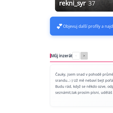
rekni_syr
37
💕
Objevuj další profily a najd
Můj inzerát
<
>
Čauky, jsem snad v pohodě průměr
srandu..:-) Už mě nebaví bejt pořá
Budu rád, když se někdo ozve, od
seznámit,tak prosím písni, uděláš m