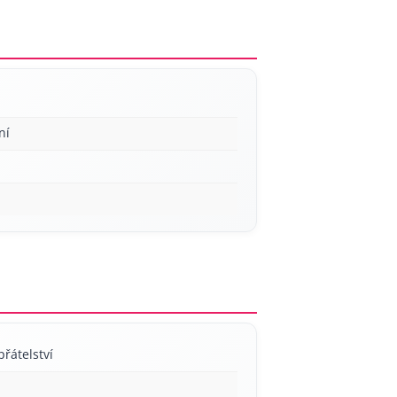
ní
přátelství