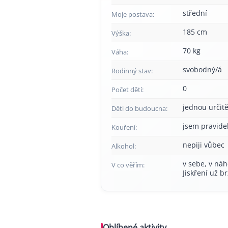
střední
Moje postava:
185 cm
Výška:
70 kg
Váha:
svobodný/á
Rodinný stav:
0
Počet dětí:
jednou určitě
Děti do budoucna:
jsem pravide
Kouření:
nepiji vůbec
Alkohol:
v sebe, v náh
V co věřím:
Jiskření už b
Oblíbené aktivity