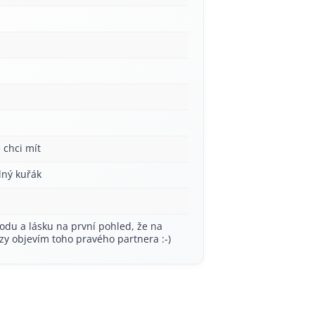
 chci mít
lný kuřák
odu a lásku na první pohled, že na
rzy objevím toho pravého partnera :-)