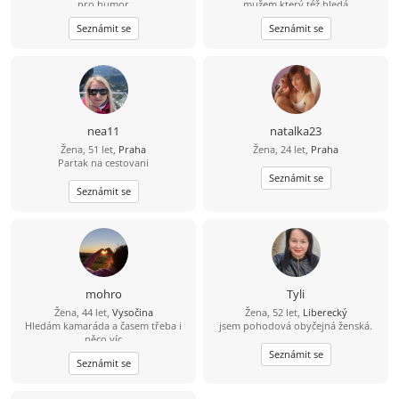
pro humor
mužem,který též hledá
přítelkyni,která je již delší dobu z
Seznámit se
Seznámit se
nedostatku příležitosti sama,Jsem
společenská,veselá,pohodová,miluji
přírodu,malování, Jsem
66letá,blondýna,stř.postavy., bydlim
v Karlovych Varech.Budu ráda,jestli
mi odpovíte.Muži přiměřeného
věku, mladší, prosím nepište,pouze
Karlovy Vary.
nea11
natalka23
Žena, 51 let,
Praha
Žena, 24 let,
Praha
Partak na cestovani
Seznámit se
Seznámit se
mohro
Tyli
Žena, 44 let,
Vysočina
Žena, 52 let,
Liberecký
Hledám kamaráda a časem třeba i
jsem pohodová obyčejná ženská.
něco víc
Seznámit se
Seznámit se