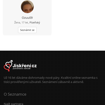
Ozuu09
Žena, 17 let,
Plzeňský
Seznámit se
Už 16 let dáváme dohromady nové páry. Kvalitní online seznamka s
tisíci prověřenými uživateli. Seznámení zábavně a aktivně.
O Seznamce
Najít partnera