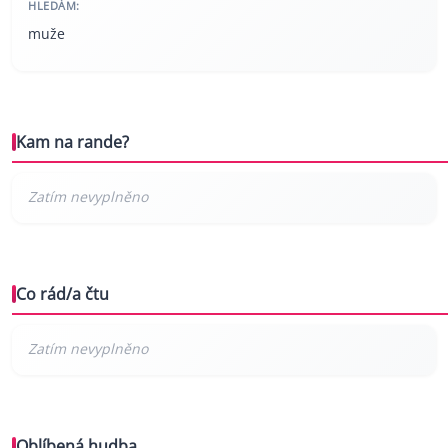
HLEDÁM:
muže
Kam na rande?
Co rád/a čtu
Oblíbená hudba