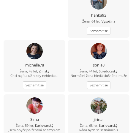
hanka93
Žena, 64 let,
Vysočina
Seznámit se
michelle78
sonia8
Žena, 48 let,
Zlínský
Žena, 44 let,
Středočeský
Chci najít a už nikdy nehledat...
Normální žena hledá slušného muže
Seznámit se
Seznámit se
Sima
jirinaf
Žena, 59 let,
Karlovarský
Žena, 68 let,
Karlovarský
Jsem obyčejná ženská se smyslem
Ráda bych se seznámila s