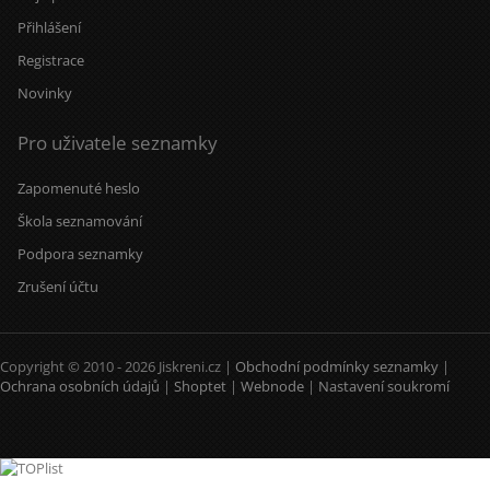
Přihlášení
Registrace
Novinky
Pro uživatele seznamky
Zapomenuté heslo
Škola seznamování
Podpora seznamky
Zrušení účtu
Copyright © 2010 - 2026 Jiskreni.cz |
Obchodní podmínky seznamky
|
Ochrana osobních údajů
|
Shoptet
|
Webnode
|
Nastavení soukromí