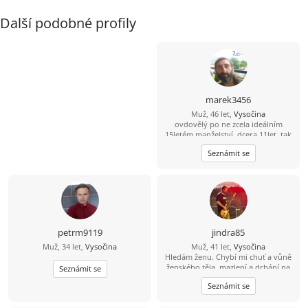
Další podobné profily
marek3456
Muž, 46 let,
Vysočina
ovdovělý po ne zcela ideálním
15letém manželství, dcera 11let, tak
trochu alternativně a pronárodně
Seznámit se
smýšlející, tj. fráze konzum a úspěch
již se mě tak úplně netýkají, přírodu
a výlety milující, místem nynějšího
pobytu se zcela vázán necítím,
uvítám ženu trochu otevřené mysli
petrm9119
jindra85
Muž, 34 let,
Vysočina
Muž, 41 let,
Vysočina
Hledám ženu. Chybí mi chuť a vůně
ženského těla, mazlení a drbání na
Seznámit se
zádech.. ;-) Zajdeme na kávu a
Seznámit se
uvidíme, jestli přeskočí jiskra?