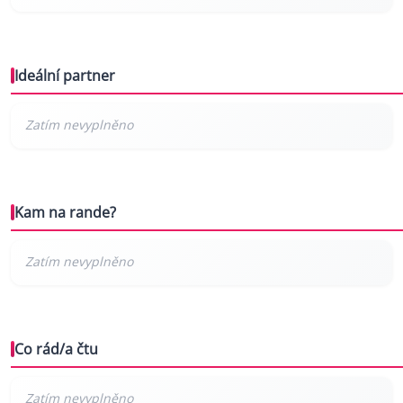
Ideální partner
Kam na rande?
Co rád/a čtu