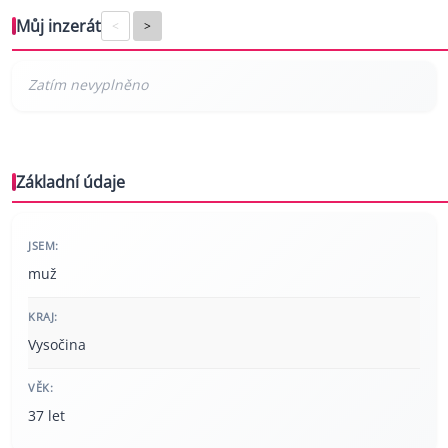
Můj inzerát
<
>
Základní údaje
JSEM:
muž
KRAJ:
Vysočina
VĚK:
37 let