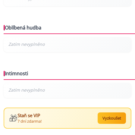
Oblíbená hudba
Intimnosti
🎁
Staň se VIP
Vyzkoušet
7 dní zdarma!