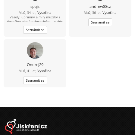
spajs
andrew88cz
Muž, 34 let,
Vysočina
Muž, 36 let,
Vysočina
Veselý, upřímný a milý mužský z
Vysočiny hledá prima slečnu.. najdu
Seznámit se
tě?
Seznámit se
Ondrej29
Muž, 41 let,
Vysočina
Seznámit se