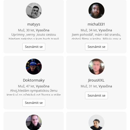
matyys
michal331
Muž, 30 let,
Vysočina
Muž, 34 let,
Vysočina
Uprimny ,verny ,touto cestou
Jsem pohodář, mám rád srandu,
hledam nekoho s kym bych travil
dobrý filmy a knihy. Miluju psy a
dlouhe chvile zasel ven nebo na
cením si upřímnosti, protože
Seznámit se
Seznámit se
kavu
nesnáším lži a přetvářku. Radši
trávím čas s pár opravdovými lidmi
než s falešnými. Umím si užít klid,
humor i obyčejné chvíle, které mají
něco do sebe.
Doktormaky
JirousXXL
Muž, 47 let,
Vysočina
Muž, 31 let,
Vysočina
Ahoj,hledám sympatickou ženu
která ví co očekává od života a stále
Seznámit se
ještě hledá toho prvého pro
Seznámit se
společnou cestu.Jsem optimista a
věřím že někde jsi...