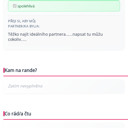
spolehlivá
PŘEJI SI, ABY MŮJ
PARTNER/KA BYL/A:
Těžko najít ideálního partnera......napsat tu můžu
cokoliv.....
Kam na rande?
Co rád/a čtu