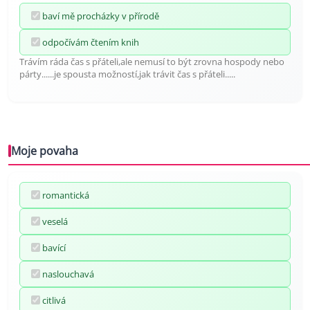
baví mě procházky v přírodě
odpočívám čtením knih
Trávím ráda čas s přáteli,ale nemusí to být zrovna hospody nebo
párty......je spousta možností,jak trávit čas s přáteli.....
Moje povaha
romantická
veselá
bavící
naslouchavá
citlivá