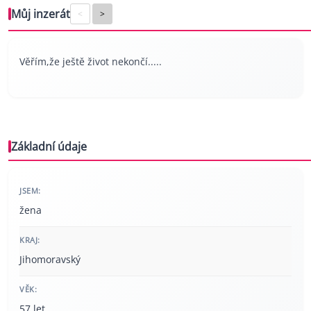
Můj inzerát
<
>
Věřím,že ještě život nekončí.....
Základní údaje
JSEM:
žena
KRAJ:
Jihomoravský
VĚK:
57 let