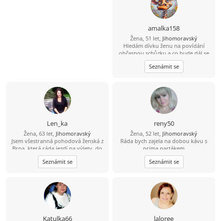
amalka158
Žena, 51 let,
Jihomoravský
Hledám dívku ženu na povídání
občasnou schůzku a co bude dál se
uvidí
Seznámit se
Len_ka
reny50
Žena, 63 let,
Jihomoravský
Žena, 52 let,
Jihomoravský
Jsem všestranná pohodová ženská z
Ráda bych zajela na dobou kávu s
Brna, která ráda jezdí na výlety, do
prima partákem
divadla, na lyže, k moři. Mám už
Seznámit se
Seznámit se
odrostlé děti, a tak hledám chytrýho
chlapa se smyslem pro humor, který
je nad věcí a taky by chtěl s někým
trávit volný čas.
Katulka66
laloree