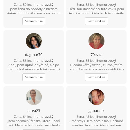
Žena, 59 let,
Jihomoravský
Žena, 58 let,
Jihomoravský
jsem žena do pohody a hledám
Děti jsou dospělé a v tuto chvíli jsem
stejně pohodového muže na prožití
jen já a mí psi. Ráda bych to změnila
společných chvil v životě.
- doufám, že najdu někoho, kdo
Seznámit se
Seznámit se
bude mít rád mne i moje chlupáče.
Zahrada je mojí chloubou, ale už na
ni sama nestačím - je příliš veliká pro
jednoho. Odpočívat na terase u grilu
nebo s knížkou, vycházky se psy..
Přidáš se? :)
dagmar70
70evca
Žena, 56 let,
Jihomoravský
Žena, 55 let,
Jihomoravský
Ahoj, jsem úplně obyčejná, ale po
Hledám vážný vztah , z Brna ,zatím
životních zkušenostech taky možná
jenom kamaráda a pak se uvidí.Ráda
náročná. Ráda bych skrze přátelství
chodím na vycházky. výlety mám
Seznámit se
Seznámit se
poznala muže pro život, který je
ráda přírodu, někdy zajdu na
upřímný, má své hodnoty ujasněné
kávičku a do kina.
a ví co chce.
altea23
gabaczek
Žena, 64 let,
Jihomoravský
Žena, 48 let,
Jihomoravský
Jsem normální ženská, kterou baví
...má smysl sem něco psát? Upřímně
život. Mám ráda přírodu, procházky,
myslím, že ani ne. Ale pokud mě
tanec, vaření a takové obyčejné věci.
přesvědčíš o opaku, budu jen