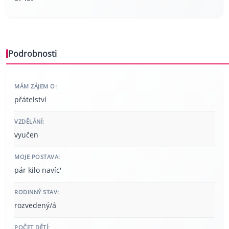
Podrobnosti
MÁM ZÁJEM O:
přátelství
VZDĚLÁNÍ:
vyučen
MOJE POSTAVA:
pár kilo navíc'
RODINNÝ STAV:
rozvedený/á
POČET DĚTÍ: