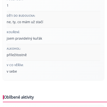
1
DĚTI DO BUDOUCNA:
ne, ty, co mám už stačí
KOUŘENÍ:
jsem pravidelný kuřák
ALKOHOL:
příležitostně
V CO VĚŘÍM:
v sebe
Oblíbené aktivity