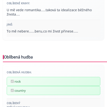
OBLÍBENÉ KNIHY:
U mě vede romantika.....taková ta idealizace běžného
života....
JINÉ:
To mě nebere......beru,co mi život přinese.....
Oblíbená hudba
OBLÍBENÁ HUDBA:
rock
country
OBLÍBENÝ