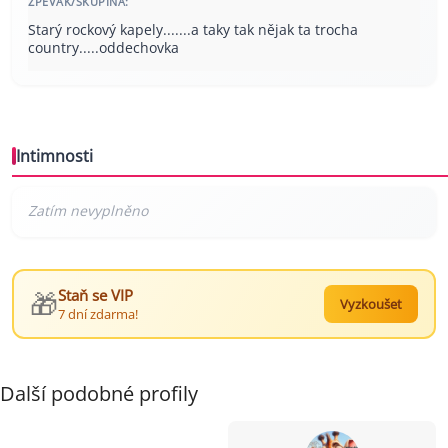
ZPĚVÁK/SKUPINA:
Starý rockový kapely.......a taky tak nějak ta trocha
country.....oddechovka
Intimnosti
🎁
Staň se VIP
Vyzkoušet
7 dní zdarma!
Další podobné profily