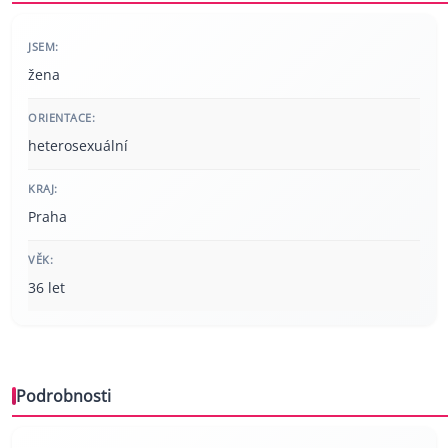
JSEM:
žena
ORIENTACE:
heterosexuální
KRAJ:
Praha
VĚK:
36 let
Podrobnosti