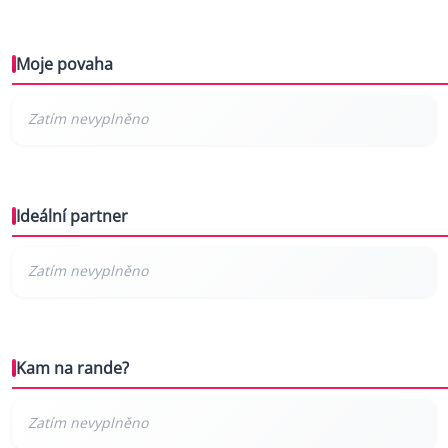
Moje povaha
Ideální partner
Kam na rande?