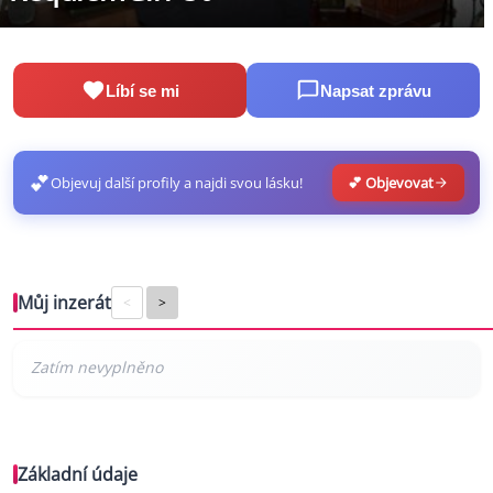
Líbí se mi
Napsat zprávu
💕
Objevuj další profily a najdi svou lásku!
💕 Objevovat
Můj inzerát
<
>
Základní údaje