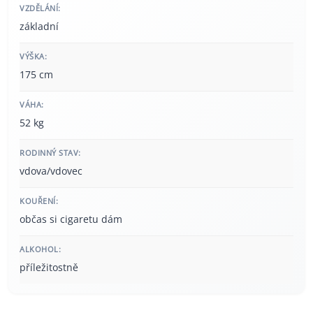
VZDĚLÁNÍ:
základní
VÝŠKA:
175 cm
VÁHA:
52 kg
RODINNÝ STAV:
vdova/vdovec
KOUŘENÍ:
občas si cigaretu dám
ALKOHOL:
příležitostně