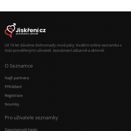
Už 16 let dáváme dohromady nové páry. Kvalitní online seznamka s
tisíci prověřenými uživateli. Seznámení zábavně a aktivně.
O Seznamce
Najít partnera
Přihlášení
Registrace
Novinky
Pro uživatele seznamky
Zapomenuté heslo