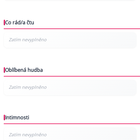
Co rád/a čtu
Oblíbená hudba
Intimnosti