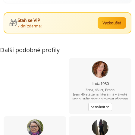
🎁
Staň se VIP
Vyzkoušet
7 dní zdarma!
Další podobné profily
linda1980
Žena, 46 let,
Praha
Jsem 46letá žena, která má v životě
jasno, stále chce objevovat všechno
hezké, co život nabízí. Láká mě
Seznámit se
poznávání nových míst ať už jde o
výlet po hradech, nebo objevování
cizích kultur v zahraničí. Miluju
kulturu, potěší mě lístky do divadla,
film, nebo možnost si někde
zatancovat. Hledám muže, který se
umí smát, ale i otevřeně pokecat o