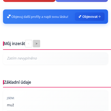
💕
Objevuj další profily a najdi svou lásku!
💕 Objevovat
Můj inzerát
<
>
Základní údaje
JSEM:
muž