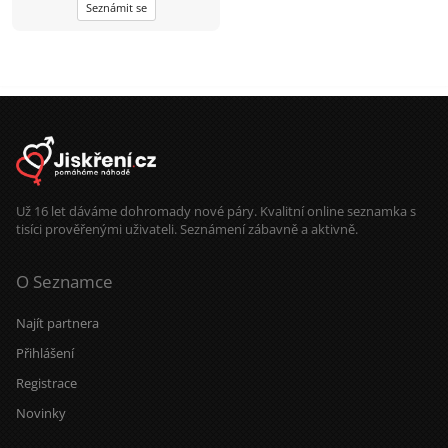
Seznámit se
život, přírodu, sport a lidi se
smyslem pro humor. Hledáš
partnera s otevřeným srdcem na
celý život? Tak se mi prosím ozvi
kdykoliv. Omlouvám se, ale na
nabídky starších žen přes 35
nereaguji.....
Už 16 let dáváme dohromady nové páry. Kvalitní online seznamka s
tisíci prověřenými uživateli. Seznámení zábavně a aktivně.
O Seznamce
Najít partnera
Přihlášení
Registrace
Novinky