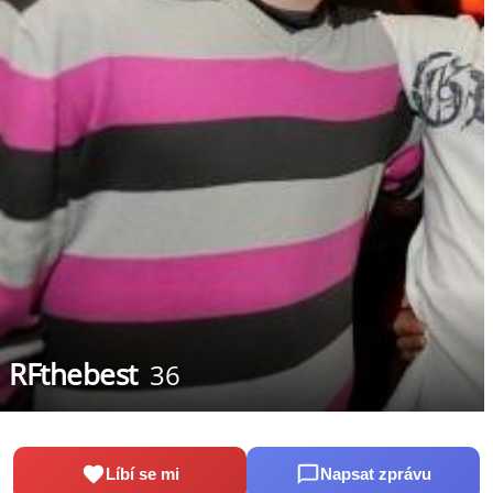
RFthebest
36
Líbí se mi
Napsat zprávu