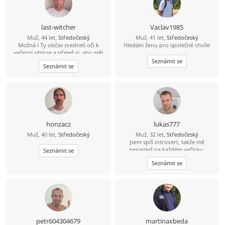
last-witcher
Vaclav1985
Muž, 44 let,
Středočeský
Muž, 41 let,
Středočeský
Možná i Ty občas zvedneš oči k
Hledám ženu pro společné chvíle
večerní obloze a přeješ si, aby měl
někdo radost z každého dne, který s
Seznámit se
Seznámit se
Tebou může sdílet. Právě Tebe bych
rád poznal.
honzacz
lukas777
Muž, 40 let,
Středočeský
Muž, 32 let,
Středočeský
Jsem spíš introvert, takže mě
nenajdeš na každém večírku.
Seznámit se
Mnohem raději si užiju pohodový
Seznámit se
večer, procházku nebo hezký výlet.
Hledám holku, se kterou nám bude
dobře i v obyčejných chvílích. Když
si budeme rozumět, všechno ostatní
přijde samo
petr604304679
martinaxbeda