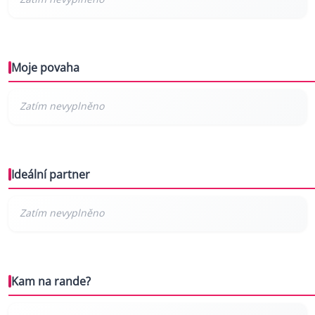
Moje povaha
Ideální partner
Kam na rande?