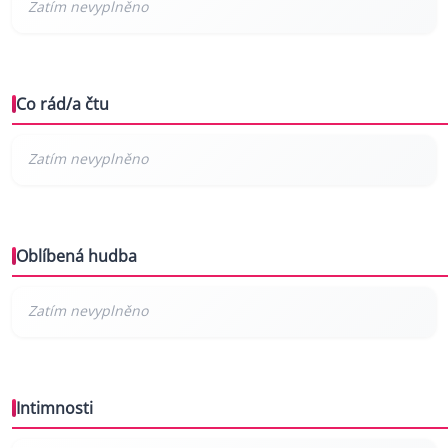
Co rád/a čtu
Oblíbená hudba
Intimnosti