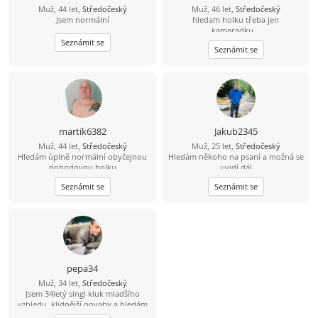
Muž, 44 let,
Středočeský
Muž, 46 let,
Středočeský
Jsem normální
hledam holku třeba jen
kamaradku...
Seznámit se
Seznámit se
martik6382
Jakub2345
Muž, 44 let,
Středočeský
Muž, 25 let,
Středočeský
Hledám úplně normální obyčejnou
Hledám někoho na psaní a možná se
pohodovou holku
uvidí dál
Seznámit se
Seznámit se
pepa34
Muž, 34 let,
Středočeský
Jsem 34letý singl kluk mladšího
vzhledu, klidnější povahy a hledám
hodnou ženu pro život. Mám rád