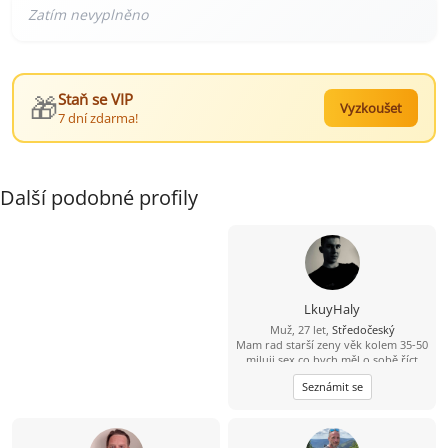
🎁
Staň se VIP
Vyzkoušet
7 dní zdarma!
Další podobné profily
LkuyHaly
Muž, 27 let,
Středočeský
Mam rad starší zeny věk kolem 35-50
miluji sex co bych měl o sobě říct
jsem mylný hodný stydlivý ze
Seznámit se
začátku ale pokud to na mně
rozbalíš a ukážeš mi poradny sex
pokud si na mne troufneš