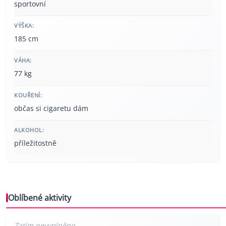
sportovní
VÝŠKA:
185 cm
VÁHA:
77 kg
KOUŘENÍ:
občas si cigaretu dám
ALKOHOL:
příležitostně
Oblíbené aktivity