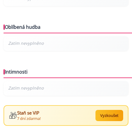
Oblíbená hudba
Intimnosti
🎁
Staň se VIP
Vyzkoušet
7 dní zdarma!