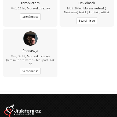
normálně se sním bavit smát a
zarobilatom
Davidlasak
budovat vztah budu rád za tvou
Muž, 23 let,
Moravskoslezský
Muž, 26 let,
Moravskoslezský
odpověď.
Nezávazný fyzický kontakt, užit si.
Seznámit se
Seznámit se
franta87ja
Muž, 39 let,
Moravskoslezský
Jsem muž pro každou hloupost. Tak
piš
Seznámit se