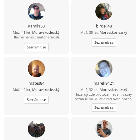
Kamil158
birdell48
Muž, 41 let,
Moravskoslezský
Muž, 35 let,
Moravskoslezský
Hlavně neřešit malichernosti.
Seznámit se
Seznámit se
mates84
marek9421
Muž, 42 let,
Moravskoslezský
Muž, 32 let,
Moravskoslezský
Inzeruji zde protože hledám vážný
vztah je mi 31 let a rád bych poznal
Seznámit se
tu pravou. Abych byl řekl pravdu
Seznámit se
mám epilepsii od 15 let takže bydlím
s mamkou v Havířově nemějte mi to
za zlé. Takže prosím jen ty co to
myslí vážně. Jinak mezi mé koníčky
patří čtení mangy a anime občas
pečení (hlavně sladkého) Pokud jsi
člověk s kterým se dá sednout