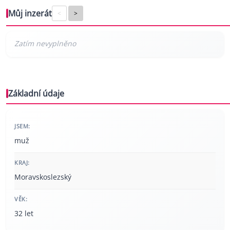
Můj inzerát
<
>
Základní údaje
JSEM:
muž
KRAJ:
Moravskoslezský
VĚK:
32 let