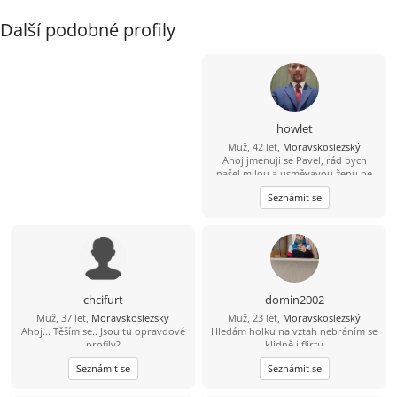
Další podobné profily
howlet
Muž, 42 let,
Moravskoslezský
Ahoj jmenuji se Pavel, rád bych
našel milou a usměvavou ženu ne
jen na pokec ale pokud možno i na
Seznámit se
vážný vztah mezi 26 a 49 lety, pokud
budeš chtít ozvi se, budu moc rád
chcifurt
domin2002
Muž, 37 let,
Moravskoslezský
Muž, 23 let,
Moravskoslezský
Ahoj... Těším se.. Jsou tu opravdové
Hledám holku na vztah nebráním se
profily?
klidně i flirtu
Seznámit se
Seznámit se