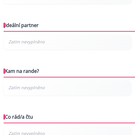
Ideální partner
Kam na rande?
Co rád/a čtu