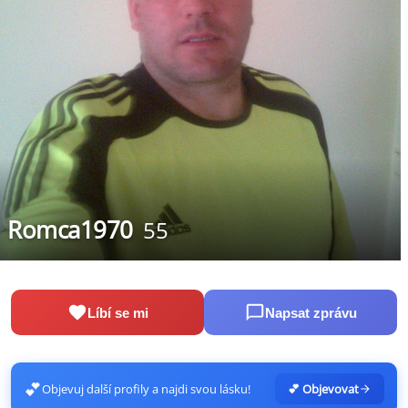
Romca1970
55
Líbí se mi
Napsat zprávu
💕
Objevuj další profily a najdi svou lásku!
💕 Objevovat