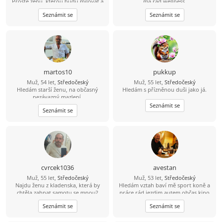
Prostě ženu, kterou budu milovat a
ma rád wellness.
budu se na ní těšit.
Seznámit se
Seznámit se
martos10
pukkup
Muž, 54 let,
Středočeský
Muž, 55 let,
Středočeský
Hledám starší ženu, na občasný
Hledám s přízněnou duši jako já.
nezávazný mazlení.
Seznámit se
Seznámit se
cvrcek1036
avestan
Muž, 55 let,
Středočeský
Muž, 53 let,
Středočeský
Najdu ženu z kladenska, která by
Hledám vztah baví mě sport koně a
chtěla zahnat samotu se mnou?
práce rád jezdim autem občas kino
Seznámit se
Seznámit se