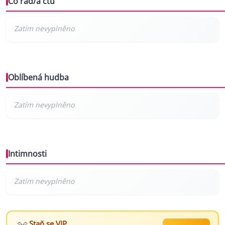
Co rád/a čtu
Oblíbená hudba
Intimnosti
Staň se VIP