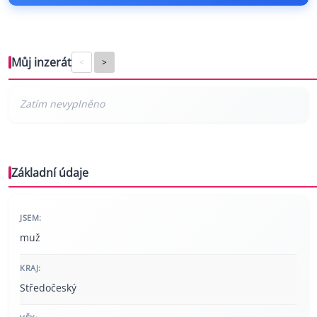
Můj inzerát
<
>
Základní údaje
JSEM:
muž
KRAJ:
Středočeský