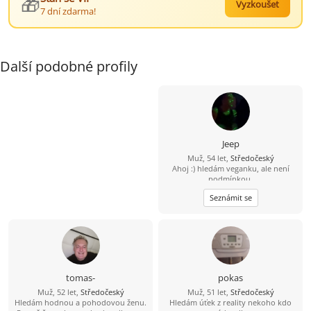
🎁
Vyzkoušet
7 dní zdarma!
Další podobné profily
Jeep
Muž, 54 let,
Středočeský
Ahoj :) hledám veganku, ale není
podmínkou.
Seznámit se
tomas-
pokas
Muž, 52 let,
Středočeský
Muž, 51 let,
Středočeský
Hledám hodnou a pohodovou ženu.
Hledám úťek z reality nekoho kdo