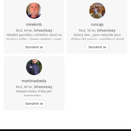
mirekmb
runcajs
Muž, 64 let,
Středočeský
Muž, 56 let,
Středočeský
Hledám parťačku z blízkého okolí na
Dobrý den , jsem nekuřák pivo
druhou půlku, časem nejlépe u mne,
zřídka rád cestuju ,navštěvuji lázně
nekuřačka, drobná postava
ale sám .Záliby kolo ,auta, procházky
Seznámit se
Seznámit se
výhodou...
divadlo a dobré jídlo
martinaxbeda
Muž, 46 let,
Středočeský
hledam holku třeba jen
kamaradku...
Seznámit se