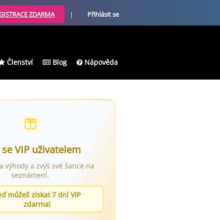
GISTRACE ZDARMA
|
Přihlásit se
Členství
Blog
Nápověda
 se VIP uživatelem
ra výhody a zvýš své šance na
seznámení.
eď můžeš získat 7 dní VIP
zdarma!