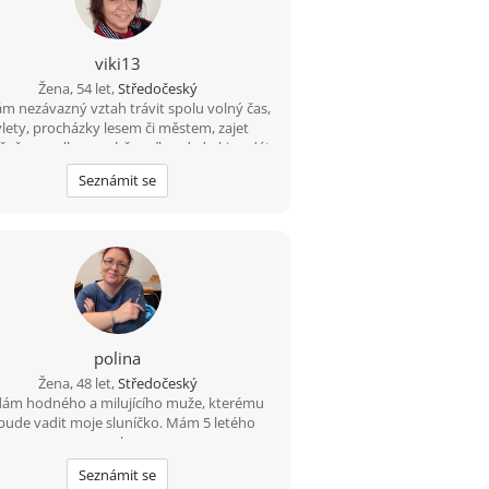
viki13
Žena, 54 let,
Středočeský
m nezávazný vztah trávit spolu volný čas,
lety, procházky lesem či městem, zajet
čně na wellness, občas víkend, do kina dát
obrou kávu,,, těšit se jeden na druhého,,,
Seznámit se
Hledám muže ve věku od 47 - 56
t,,,samozřejmostí je věrnost upřímnost a
ra,,,čas neúprosně letí proč si ho neužít.
jemné sympatie tam musí být trochu té
e též. Ač je seznamka velký otazník věřím
 ten pravý jistě najde. Moje představa fotky
pojď se sejít a buď bude nějaké příště nebo
si popřejeme štěstí a život jde dál :-))
polina
Žena, 48 let,
Středočeský
ám hodného a milujícího muže, kterému
bude vadit moje sluníčko. Mám 5 letého
synka.
Seznámit se