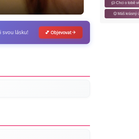
Chci o tobě v
Máš krásný 
i svou lásku!
💕 Objevovat