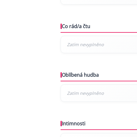
Co rád/a čtu
Oblíbená hudba
Intimnosti