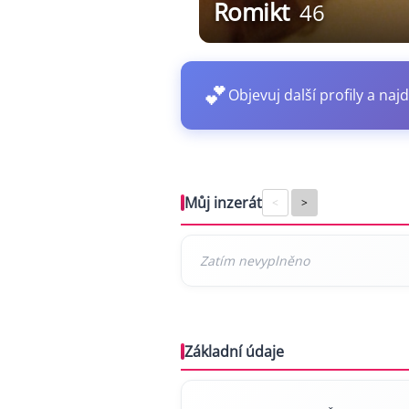
Romikt
46
💕
Objevuj další profily a najd
Můj inzerát
<
>
Základní údaje