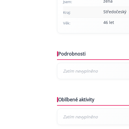
žena
Jsem:
Středočeský
Kraj:
46 let
Věk:
Podrobnosti
Oblíbené aktivity