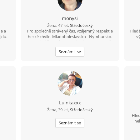
monysi
Žena, 47 let,
Středočeský
a a
Pro společně strávený čas, vzájemný respekt a
Hledá
jdu.
hezké chvíle. Mladoboleslavsko - Nymbursko.
vý
Jen nekuřák se zájmem vybudovat postupně
spole
vážný vztah. Zodpovědnost a otevřenost.
si d
Seznámit se
le
důvě
Vzá
chemi
že se
o.k. 
Luinkaxxx
Žena, 39 let,
Středočeský
Hled
ne
Seznámit se