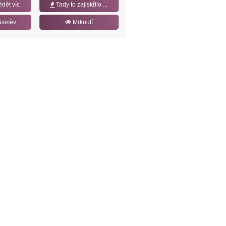
ědět víc
Tady to zajiskřilo ...
úsměv
Mrknutí