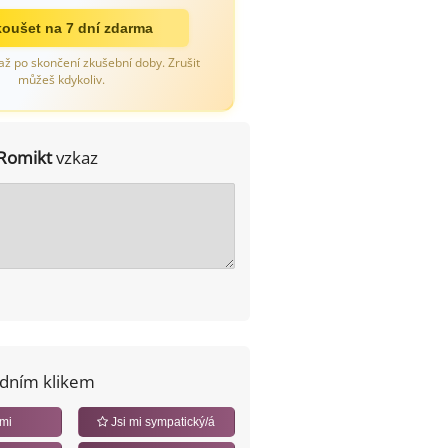
oušet na 7 dní zdarma
až po skončení zkušební doby. Zrušit
můžeš kdykoliv.
Romikt
vzkaz
edním klikem
 mi
Jsi mi sympatický/á