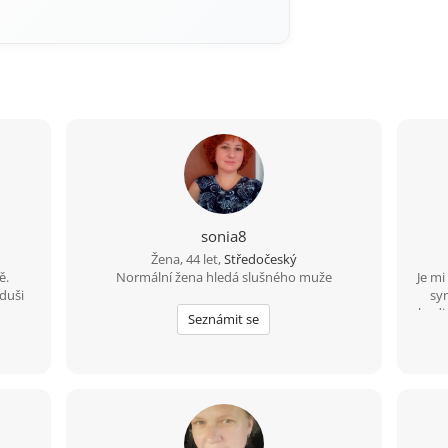
sonia8
Žena, 44 let,
Středočeský
ě.
Normální žena hledá slušného muže
Je mi
duši
sy
hodi
Seznámit se