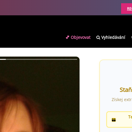
RE
💕 Objevovat
Vyhledávání
Staň
Získej ext
T