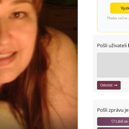
Vyzk
Platba začne 
Pošli uživateli
Odeslat
Pošli zprávu j
Líbíš se