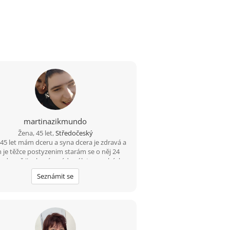
martinazikmundo
Žena, 45 let,
Středočeský
 45 let mám dceru a syna dcera je zdravá a
n je těžce postyzenim starám se o něj 24
n denně jinak mám ráda výlety procházky
kino dojdu s někým na kafe ????
Seznámit se