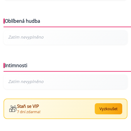
Oblíbená hudba
Intimnosti
🎁
Staň se VIP
Vyzkoušet
7 dní zdarma!