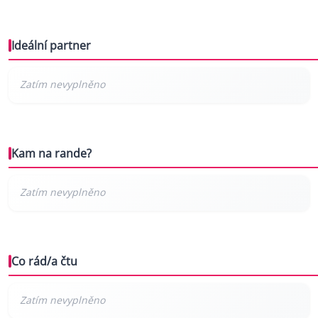
Ideální partner
Kam na rande?
Co rád/a čtu