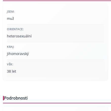
JSEM:
muž
ORIENTACE:
heterosexuální
KRAJ:
Jihomoravský
VĚK:
38 let
Podrobnosti