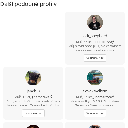
Další podobné profily
jack_shephard
Muž, 45 let,
Jihomoravský
Můj hlavní obor je IT, ale ve volném
čase se velmi rád věnuju i
humanitnějším věcem. Čas od času si
Seznámit se
rád zasportuju či zahraju na kytaru.
Hledám někoho sympatického s
trochou rozhledu, aby jsme si měli o
čem povídat. :)
janek_3
slovaksvelkym
Muž, 47 let,
Jihomoravský
Muž, 44 let,
Jihomoravský
Ahoj, v pátek 7.8. je na hradě Veveří
slovaksvelkym SRDCOM Hladám
koncert kapely Trautmberk. Kdyby
Teba na výlety, grilovanie,
se Ti chtělo, tak mám na Wats Appu
spoločnosť pri každodenných
Seznámit se
Seznámit se
čerstvou fotku :-) 773 908 225 Jan
veciach. Zablokuje ma IBA jeptiška so
zašitou ... . Neopakujem po
ostatných, LEBO VŠETCI. Žijem bez
škrabkacieho mobilu, faceboku,