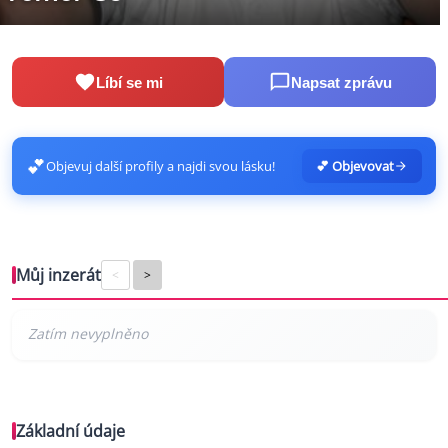
Líbí se mi
Napsat zprávu
💕
Objevuj další profily a najdi svou lásku!
💕 Objevovat
Můj inzerát
<
>
Základní údaje