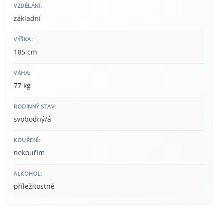
VZDĚLÁNÍ:
základní
VÝŠKA:
185 cm
VÁHA:
77 kg
RODINNÝ STAV:
svobodný/á
KOUŘENÍ:
nekouřím
ALKOHOL:
příležitostně