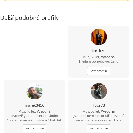
Další podobné profily
karlik50
Muž, 51 let,
Vysočina
Hledám pohodovou ženu
Seznámit se
marek3456
libor73
Muž, 46 let,
Vysočina
Muž, 52 let,
Vysočina
ovdovělý po ne zcela ideálním
Jsem duchem motorkář, mezi mé
15letém manželství, dcera 11let, tak
zájmy patří motorky, rocková
trochu alternativně a pronárodně
hudba, sport a příroda. Hledám
Seznámit se
Seznámit se
smýšlející, tj. fráze konzum a úspěch
ženu z Vysočiny, která by ráda