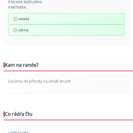
POVAHA IDEÁLNÍHO
PARTNERA:
veselá
věrná
Kam na rande?
kavárna do přírody na zimák bruslit
Co rád/a čtu
LITERATURA: