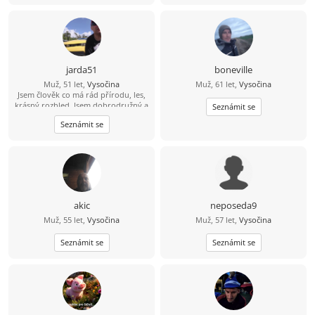
již se mě tak úplně netýkají, přírodu
trávila čas na vesnici.
a výlety milující, místem nynějšího
pobytu se zcela vázán necítím,
uvítám ženu trochu otevřené mysli
jarda51
boneville
Muž, 51 let,
Vysočina
Muž, 61 let,
Vysočina
Jsem člověk co má rád přírodu, les,
krásný rozhled. Jsem dobrodružný a
Seznámit se
mám rád nové věci. Hledám k sobě
Seznámit se
ženu na vztah.
akic
neposeda9
Muž, 55 let,
Vysočina
Muž, 57 let,
Vysočina
Seznámit se
Seznámit se