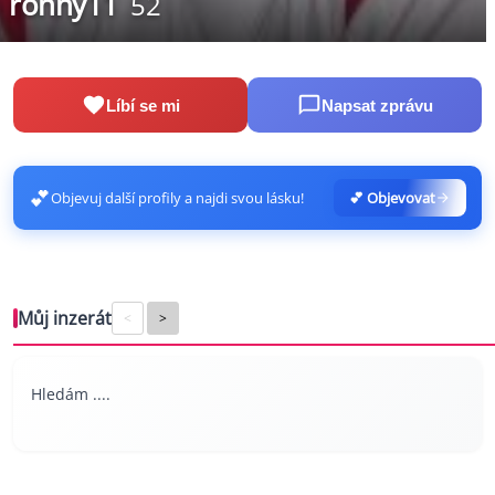
ronny11
52
Líbí se mi
Napsat zprávu
💕
Objevuj další profily a najdi svou lásku!
💕 Objevovat
Můj inzerát
<
>
Hledám ....