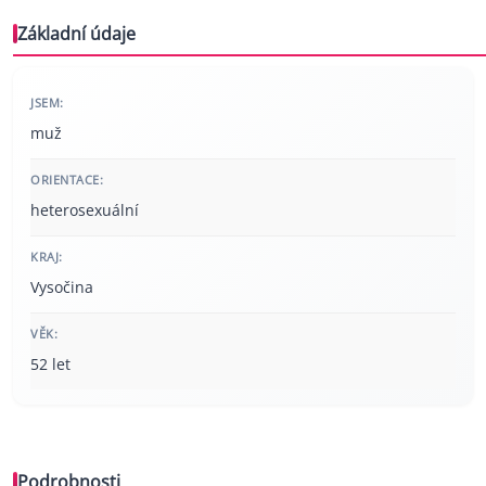
Základní údaje
JSEM:
muž
ORIENTACE:
heterosexuální
KRAJ:
Vysočina
VĚK:
52 let
Podrobnosti