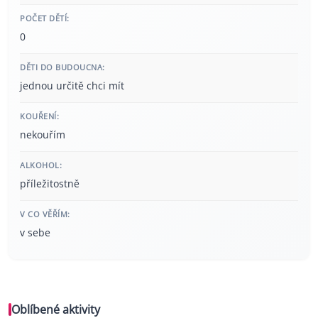
POČET DĚTÍ:
0
DĚTI DO BUDOUCNA:
jednou určitě chci mít
KOUŘENÍ:
nekouřím
ALKOHOL:
příležitostně
V CO VĚŘÍM:
v sebe
Oblíbené aktivity