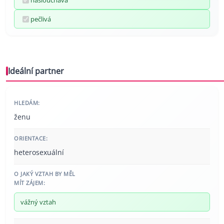
naslouchavá
pečlivá
Ideální partner
HLEDÁM:
ženu
ORIENTACE:
heterosexuální
O JAKÝ VZTAH BY MĚL
MÍT ZÁJEM:
vážný vztah