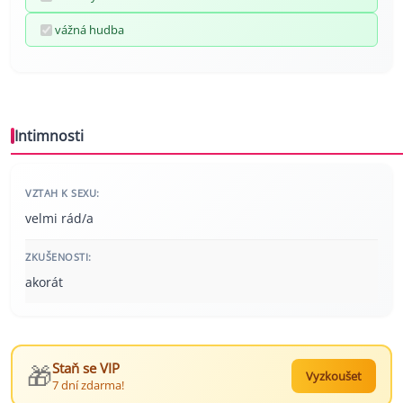
vážná hudba
Intimnosti
VZTAH K SEXU:
velmi rád/a
ZKUŠENOSTI:
akorát
🎁
Staň se VIP
Vyzkoušet
7 dní zdarma!