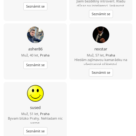
Jsem bezdětný introvert. Kladu
důraz na inteligenci, laskavost,
Seznámit se
sebereflexi a osobní růst. Důležité je,
Seznámit se
abys byla hodná, otevřená v
komunikaci, autentická a snažila se o
osobní rozvoj. Mám raději klidný
život než dobrodružství, ale občas
rád vykročím mimo svou komfortní
zónu. Hledám dlouhodobý,
monogamní vztah založený na
oboustranné podpoře, respektu a
asher86
rexstar
otevřené komunikaci. Na zájmech
Muž, 40 let,
Praha
Muž, 57 let,
Praha
nezáleží, hlavní je shoda v
Hledám zajímavou kamarádku na
hodnotách. Umím si představit život
všestranné přátelství.
Seznámit se
s dětmi i bez nich. Nemám zvíře,
mám je rád.
Seznámit se
sused
Muž, 51 let,
Praha
Byvam blizko Prahy. Nehladam nic
vazne.
Seznámit se