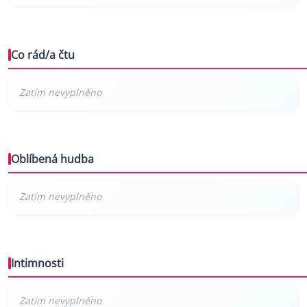
Co rád/a čtu
Oblíbená hudba
Intimnosti