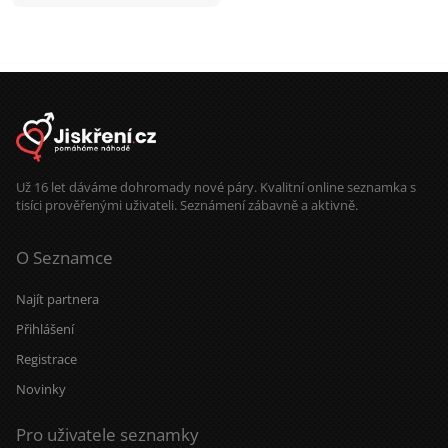
Už 16 let dáváme dohromady nové páry. Kvalitní online seznamka s
tisíci prověřenými uživateli. Seznámení zábavně a aktivně.
O Seznamce
Najít partnera
Přihlášení
Registrace
Novinky
Pro uživatele seznamky