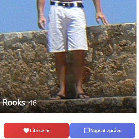
Rooks
46
Líbí se mi
Napsat zprávu