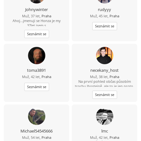
Johnywinter
rudyyy
Muž, 37 let,
Praha
Muž, 45 let,
Praha
Ahoj...jmenuji se Honza je my
37let,jsem s
Seznámit se
prahy,svobodný,bezdětní. Touto
Seznámit se
cestou bych se rad seznámil se
sympatickou slečnou/ženou která vi
co chce a myslí to s tím seznamenim
vážně a nechce si jen dopisovat ale
chce a je ochotná vyměnit písmenka
za realné/osobní seznámení. Pokud
ještě existuje slečna/žena která má
stejný pohled a názor na věc, tak
toma3891
necekany_host
budu moc rád když my napíšeš a
Muž, 42 let,
Praha
Muž, 38 let,
Praha
třeba se domluvíme rovnou na
Na první pohled občas působím
schůzce nebo si vyměníme kontakt.
trochu lhostejně, ale to je jen proto,
Každopádně mé Tel.číslo 735731152.
Seznámit se
že svět raději tiše vnímám, než abych
Stačí napsat a ja se ozvu...:-))...
Seznámit se
měl potřebu ho neustále
komentovat. Pokud se se mnou
naučíš sdílet tohle ticho, jiskra
přeskočí sama.
Michael54545666
lmc
Muž, 54 let,
Praha
Muž, 42 let,
Praha