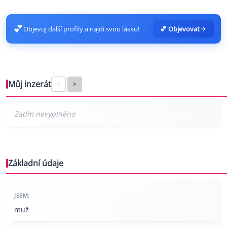
💕
Objevuj další profily a najdi svou lásku!
💕 Objevovat
Můj inzerát
<
>
Základní údaje
JSEM:
muž