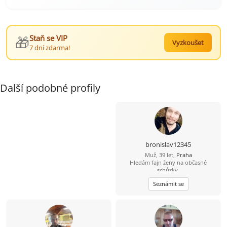
🎁
Staň se VIP
Vyzkoušet
7 dní zdarma!
Další podobné profily
bronislav12345
Muž, 39 let,
Praha
Hledám fajn ženy na občasné
schůzky.
Seznámit se