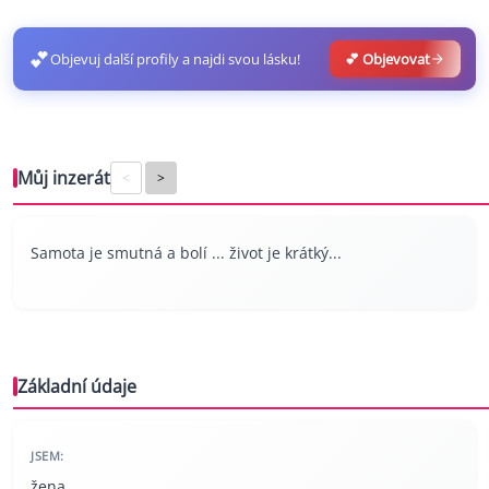
💕
Objevuj další profily a najdi svou lásku!
💕 Objevovat
Můj inzerát
<
>
Samota je smutná a bolí ... život je krátký...
Základní údaje
JSEM:
žena