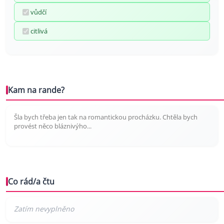
vůdčí
citlivá
Kam na rande?
Šla bych třeba jen tak na romantickou procházku. Chtěla bych
provést něco bláznivýho...
Co rád/a čtu