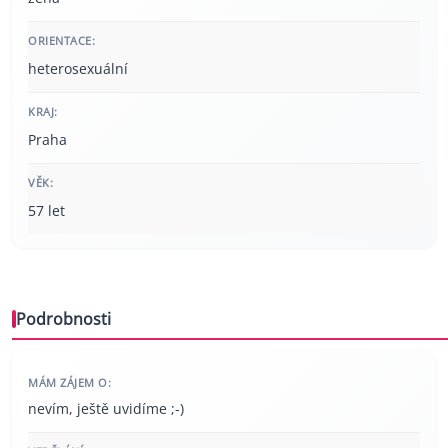
ORIENTACE:
heterosexuální
KRAJ:
Praha
VĚK:
57 let
Podrobnosti
MÁM ZÁJEM O:
nevím, ještě uvidíme ;-)