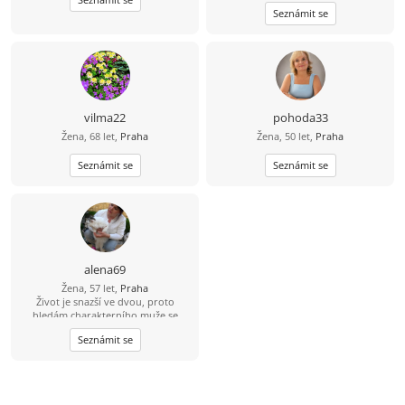
Seznámit se
vilma22
pohoda33
Žena, 68 let,
Praha
Žena, 50 let,
Praha
Seznámit se
Seznámit se
alena69
Žena, 57 let,
Praha
Život je snazší ve dvou, proto
hledám charakterního muže se
smyslem pro humor, s kterým si
Seznámit se
můžeme být oporou i v době, kdy
nám nebude do smíchu.