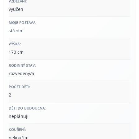
VZDĚLÁNÍ:
vyučen
MOJE POSTAVA:
střední
VÝŠKA:
170 cm
RODINNÝ STAV:
rozvedený/á
POČET DĚTÍ:
2
DĚTI DO BUDOUCNA:
neplánuji
KOUŘENÍ:
nekouřím