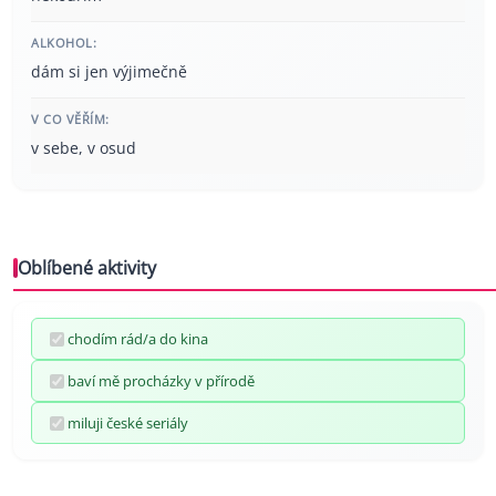
ALKOHOL:
dám si jen výjimečně
V CO VĚŘÍM:
v sebe, v osud
Oblíbené aktivity
chodím rád/a do kina
baví mě procházky v přírodě
miluji české seriály