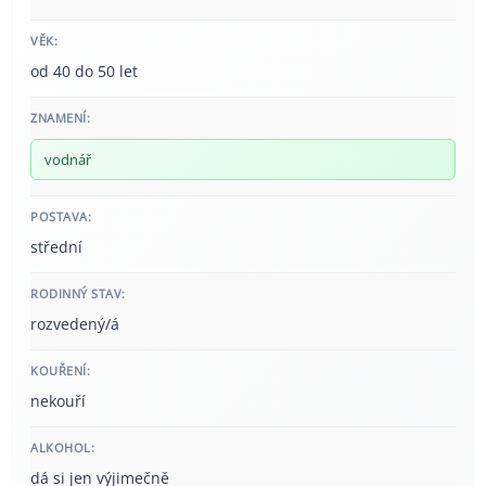
VĚK:
od 40 do 50 let
ZNAMENÍ:
vodnář
POSTAVA:
střední
RODINNÝ STAV:
rozvedený/á
KOUŘENÍ:
nekouří
ALKOHOL:
dá si jen výjimečně