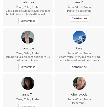
belindaa
nea11
Žena, 51 let,
Praha
Žena, 51 let,
Praha
Dát si kafe se sympatickym chlapem
Partak na cestovani
by bylo fajn, co bude dál,se uvidí...
Seznámit se
Seznámit se
romitule
tava
Žena, 56 let,
Praha
Žena, 65 let,
Praha
Jsem baculka a hledám pohodáře 53-
Hledám muže, který má rád přírodu,
63 let jen z Prahy
cestování a má smysl pro humor.
Seznámit se
Seznámit se
annaj74
ohenavoda
Žena, 52 let,
Praha
Žena, 63 let,
Praha
Jsem žena...
Seznámit se