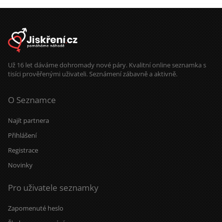
Už 16 let dáváme dohromady nové páry. Kvalitní online seznamka s
tisíci prověřenými uživateli. Seznámení zábavně a aktivně.
O Seznamce
Najít partnera
Přihlášení
Registrace
Novinky
Pro uživatele seznamky
Zapomenuté heslo