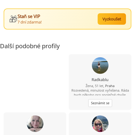
🎁
Staň se VIP
Vyzkoušet
7 dní zdarma!
Další podobné profily
Radkablu
Žena, 51 let,
Praha
Rozvedená, minulost vyřešena. Ráda
bych někoho pro společné chvíle.
Mám ráda upřímnost a rozhodně
Seznámit se
vím co chci.