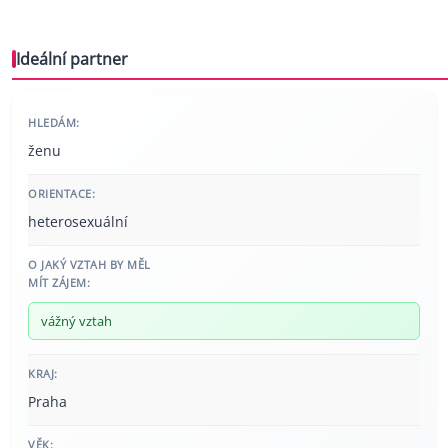
Ideální partner
HLEDÁM:
ženu
ORIENTACE:
heterosexuální
O JAKÝ VZTAH BY MĚL
MÍT ZÁJEM:
vážný vztah
KRAJ:
Praha
VĚK: