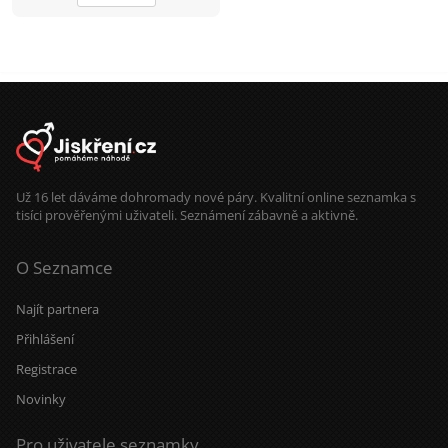
Už 16 let dáváme dohromady nové páry. Kvalitní online seznamka s
tisíci prověřenými uživateli. Seznámení zábavně a aktivně.
O Seznamce
Najít partnera
Přihlášení
Registrace
Novinky
Pro uživatele seznamky