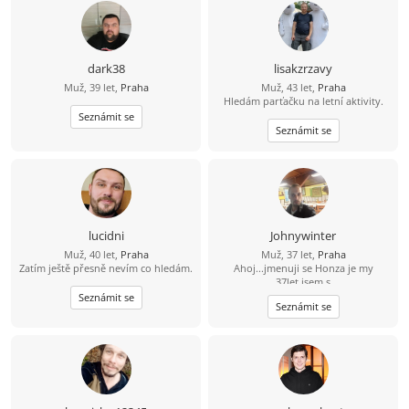
dark38
lisakzrzavy
Muž, 39 let,
Praha
Muž, 43 let,
Praha
Hledám parťačku na letní aktivity.
Seznámit se
Seznámit se
lucidni
Johnywinter
Muž, 40 let,
Praha
Muž, 37 let,
Praha
Zatím ještě přesně nevím co hledám.
Ahoj...jmenuji se Honza je my
37let,jsem s
prahy,svobodný,bezdětní. Touto
Seznámit se
Seznámit se
cestou bych se rad seznámil se
sympatickou slečnou/ženou která vi
co chce a myslí to s tím seznamenim
vážně a nechce si jen dopisovat ale
chce a je ochotná vyměnit písmenka
za realné/osobní seznámení. Pokud
ještě existuje slečna/žena která má
stejný pohled a názor na věc, tak