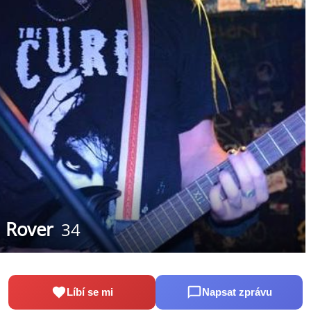
Rover
34
Líbí se mi
Napsat zprávu