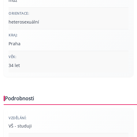
muž
ORIENTACE:
heterosexuální
KRAJ:
Praha
VĚK:
34 let
Podrobnosti
VZDĚLÁNÍ:
VŠ - studuji