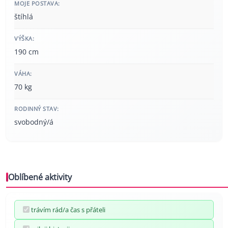
MOJE POSTAVA:
štíhlá
VÝŠKA:
190 cm
VÁHA:
70 kg
RODINNÝ STAV:
svobodný/á
Oblíbené aktivity
trávím rád/a čas s přáteli