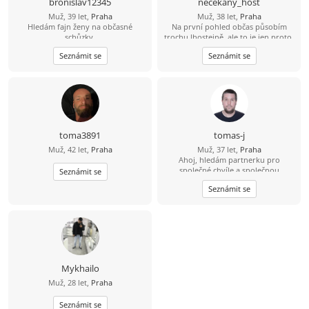
bronislav12345
necekany_host
budu moc rád když my napíšeš a
Muž, 39 let,
Praha
Muž, 38 let,
Praha
třeba se domluvíme rovnou na
Hledám fajn ženy na občasné
Na první pohled občas působím
schůzce nebo si vyměníme kontakt.
schůzky.
trochu lhostejně, ale to je jen proto,
Každopádně mé Tel.číslo 735731152.
že svět raději tiše vnímám, než abych
Stačí napsat a ja se ozvu...:-))...
Seznámit se
Seznámit se
měl potřebu ho neustále
komentovat. Pokud se se mnou
naučíš sdílet tohle ticho, jiskra
přeskočí sama.
toma3891
tomas-j
Muž, 42 let,
Praha
Muž, 37 let,
Praha
Ahoj, hledám partnerku pro
společné chvíle a společnou
Seznámit se
budoucnost. Rád bych se s někým
Seznámit se
seznámil. Věřím, že skutečné
partnerství mezi 2 lidmi existuje. S
pozdravem, Tomáš
Mykhailo
Muž, 28 let,
Praha
Seznámit se