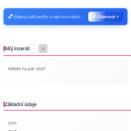
💕
Objevuj další profily a najdi svou lásku!
💕 Objevovat
Můj inzerát
<
>
Někdo na pár slov?
Základní údaje
JSEM: