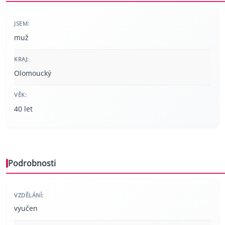
JSEM:
muž
KRAJ:
Olomoucký
VĚK:
40 let
Podrobnosti
VZDĚLÁNÍ:
vyučen