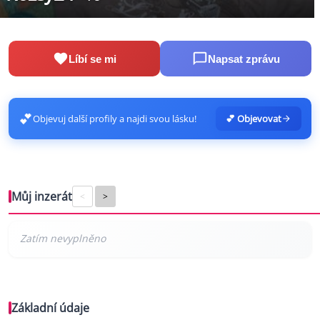
Líbí se mi
Napsat zprávu
💕
Objevuj další profily a najdi svou lásku!
💕 Objevovat
Můj inzerát
<
>
Základní údaje