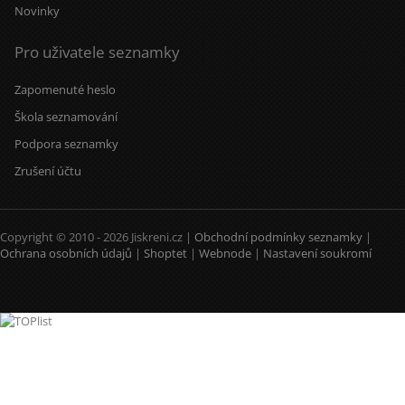
Novinky
Pro uživatele seznamky
Zapomenuté heslo
Škola seznamování
Podpora seznamky
Zrušení účtu
Copyright © 2010 - 2026 Jiskreni.cz |
Obchodní podmínky seznamky
|
Ochrana osobních údajů
|
Shoptet
|
Webnode
|
Nastavení soukromí