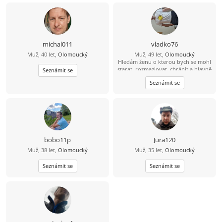
michal011
vladko76
Muž, 40 let,
Olomoucký
Muž, 49 let,
Olomoucký
Hledám ženu o kterou bych se mohl
starat, rozmazlovat, chránit a hlavně
Seznámit se
milovat. Jsem pekař cukrař ????????
Seznámit se
bobo11p
Jura120
Muž, 38 let,
Olomoucký
Muž, 35 let,
Olomoucký
Seznámit se
Seznámit se