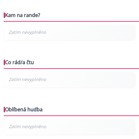
Kam na rande?
Co rád/a čtu
Oblíbená hudba