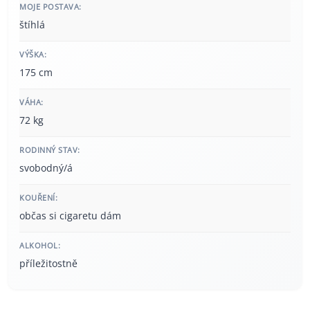
MOJE POSTAVA:
štíhlá
VÝŠKA:
175 cm
VÁHA:
72 kg
RODINNÝ STAV:
svobodný/á
KOUŘENÍ:
občas si cigaretu dám
ALKOHOL:
příležitostně