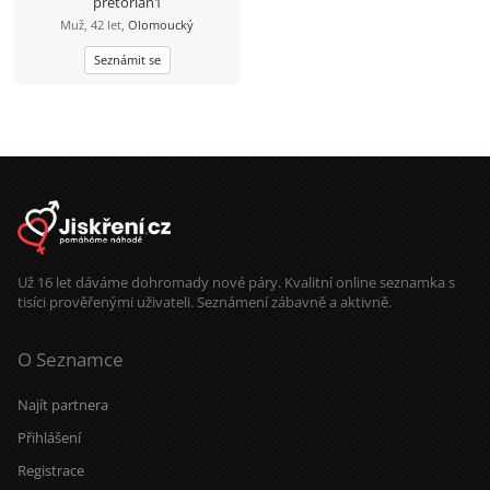
pretorian1
Muž, 42 let,
Olomoucký
Seznámit se
Už 16 let dáváme dohromady nové páry. Kvalitní online seznamka s
tisíci prověřenými uživateli. Seznámení zábavně a aktivně.
O Seznamce
Najít partnera
Přihlášení
Registrace