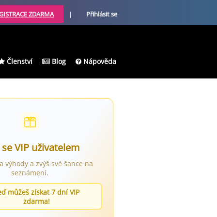
GISTRACE ZDARMA
|
Přihlásit se
Členství
Blog
Nápověda
 se VIP uživatelem
ra výhody a zvýš své šance na
seznámení.
eď můžeš získat 7 dní VIP
zdarma!