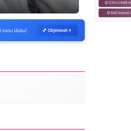
Chci o tobě v
Máš krásný 
i svou lásku!
💕 Objevovat