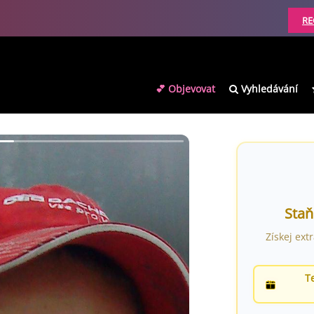
RE
💕 Objevovat
Vyhledávání
Staň
Získej ext
T