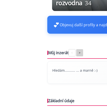
rozvodna
34
💕
Objevuj další profily a najd
Můj inzerát
<
>
Hledám........... ... a marně :-)
Základní údaje