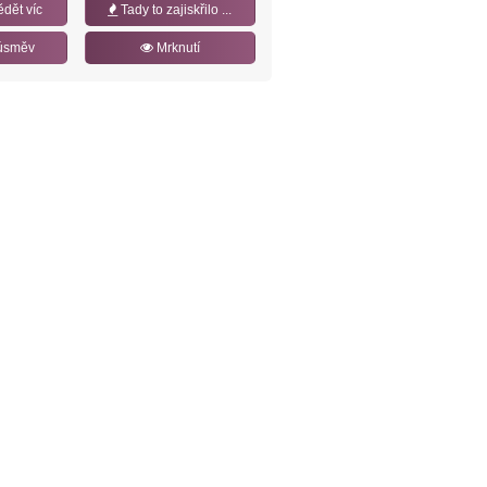
ědět víc
Tady to zajiskřilo ...
úsměv
Mrknutí