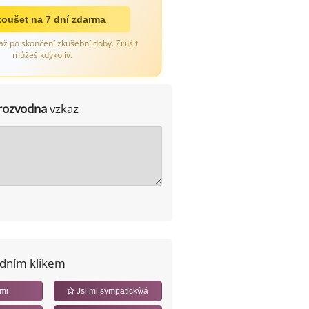
oušet na 7 dní zdarma
až po skončení zkušební doby. Zrušit
můžeš kdykoliv.
rozvodna
vzkaz
edním klikem
 mi
Jsi mi sympatický/á