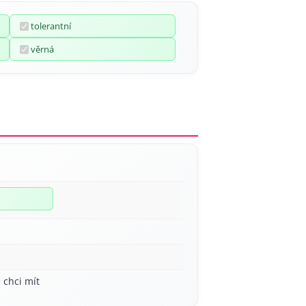
tolerantní
věrná
 chci mít