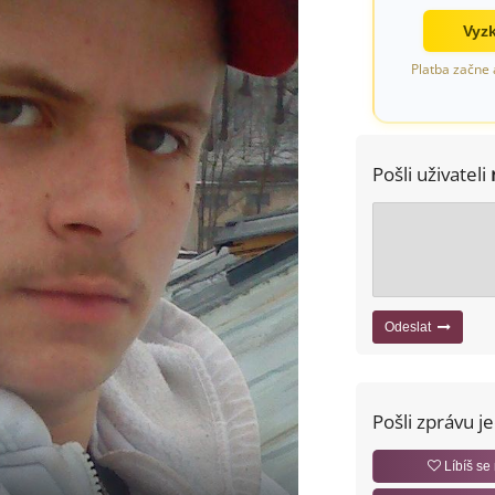
Vyzk
Platba začne 
Pošli uživateli
Odeslat
Pošli zprávu j
Líbíš se