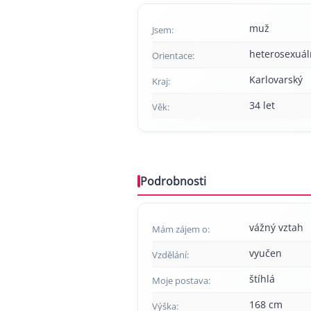
muž
Jsem:
heterosexuál
Orientace:
Karlovarský
Kraj:
34 let
Věk:
Podrobnosti
vážný vztah
Mám zájem o:
vyučen
Vzdělání:
štíhlá
Moje postava:
168 cm
Výška: