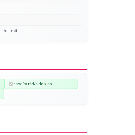
 chci mít
chodím rád/a do kina