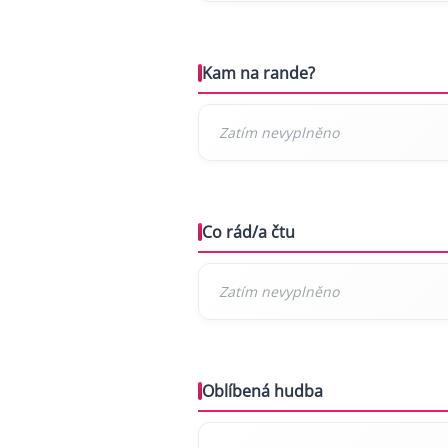
Kam na rande?
Co rád/a čtu
Oblíbená hudba