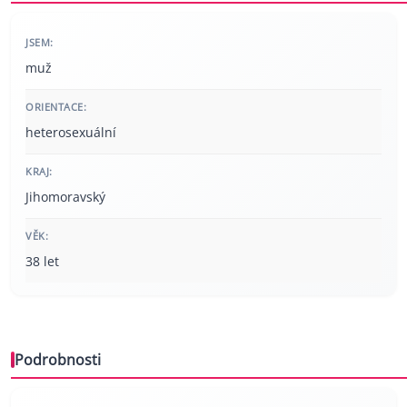
JSEM:
muž
ORIENTACE:
heterosexuální
KRAJ:
Jihomoravský
VĚK:
38 let
Podrobnosti