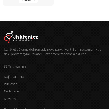
životom. Máš deti, s tým počítam.
Chodím na ryby. Máš odvahu ísť
somnou životom? Tak mi napíš
správu. Mám tu 5 správ denne, takže
nemôžem písať každú minutu. Ak
neodpisujem a som tu, tak už
nemám správy. Bývam 50 Km. od
Breclavi. Okres Malacky na
slovensku. Peter
Už 16 let dáváme dohromady nové páry. Kvalitní online seznamka s
tisíci prověřenými uživateli. Seznámení zábavně a aktivně.
O Seznamce
Najít partnera
Přihlášení
Registrace
Novinky