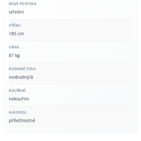
MOJE POSTAVA:
střední
VÝŠKA:
185 cm
VÁHA:
87 kg
RODINNÝ STAV:
svobodný/á
KOUŘENÍ:
nekouřím
ALKOHOL:
příležitostně