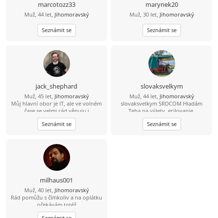
marcotozz33
marynek20
Muž, 44 let,
Jihomoravský
Muž, 30 let,
Jihomoravský
Seznámit se
Seznámit se
jack_shephard
slovaksvelkym
Muž, 45 let,
Jihomoravský
Muž, 44 let,
Jihomoravský
Můj hlavní obor je IT, ale ve volném
slovaksvelkym SRDCOM Hladám
čase se velmi rád věnuju i
Teba na výlety, grilovanie,
humanitnějším věcem. Čas od času si
spoločnosť pri každodenných
Seznámit se
Seznámit se
rád zasportuju či zahraju na kytaru.
veciach. Zablokuje ma IBA jeptiška so
Hledám někoho sympatického s
zašitou ... . Neopakujem po
trochou rozhledu, aby jsme si měli o
ostatných, LEBO VŠETCI. Žijem bez
čem povídat. :)
škrabkacieho mobilu, faceboku,
vakcíne proti koronavírusu atď.
Moraváčky, resp. Češky sa vôbec
nevedia ani bozkávať, ani milovať.
Ahoj princezna 45- 65. /Áno, hladam
milhaus001
staršiu ženu, ako ja/. Nadváhu a
Muž, 40 let,
Jihomoravský
vrásky mám na žene rád. Neni to ale
Rád pomůžu s čímkoliv a na oplátku
podmienka. 22 3 2023 som prestal
očekávám totéž
fajčiť. Chceš aj Ty prestať? Pomôžem.
Poď, podaj mi ruku a poďme spolu
Seznámit se