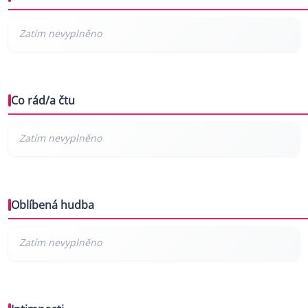
Co rád/a čtu
Oblíbená hudba