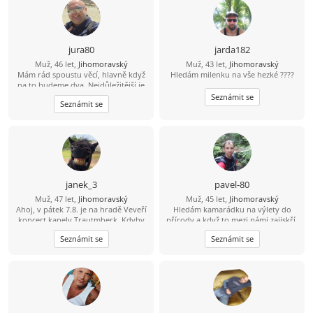
jura80
jarda182
Muž, 46 let,
Jihomoravský
Muž, 43 let,
Jihomoravský
Mám rád spoustu věcí, hlavně když
Hledám milenku na vše hezké ????
na to budeme dva. Nejdůležitější je
důvěra, upřímnost a vzájemný
Seznámit se
Seznámit se
respekt.
janek_3
pavel-80
Muž, 47 let,
Jihomoravský
Muž, 45 let,
Jihomoravský
Ahoj, v pátek 7.8. je na hradě Veveří
Hledám kamarádku na výlety do
koncert kapely Trautmberk. Kdyby
přírody a když to mezi námi zajiskří,
se Ti chtělo, tak mám na Wats Appu
tak můžeme zkusit společnou cestu
Seznámit se
Seznámit se
čerstvou fotku :-) 773 908 225 Jan
životem.