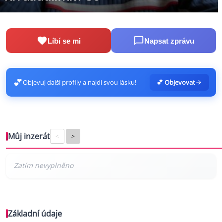
Líbí se mi
Napsat zprávu
💕
Objevuj další profily a najdi svou lásku!
💕 Objevovat
Můj inzerát
<
>
Základní údaje