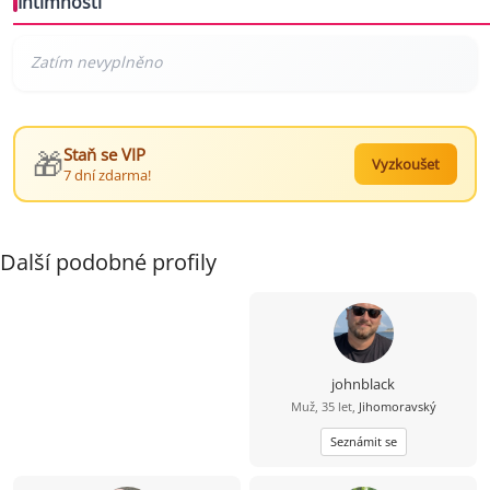
Intimnosti
🎁
Staň se VIP
Vyzkoušet
7 dní zdarma!
Další podobné profily
johnblack
Muž, 35 let,
Jihomoravský
Seznámit se